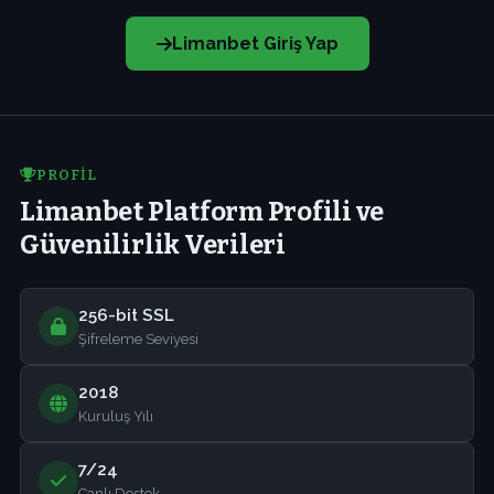
Limanbet Giriş Yap
PROFIL
Limanbet Platform Profili ve
Güvenilirlik Verileri
256-bit SSL
Şifreleme Seviyesi
2018
Kuruluş Yılı
7/24
Canlı Destek