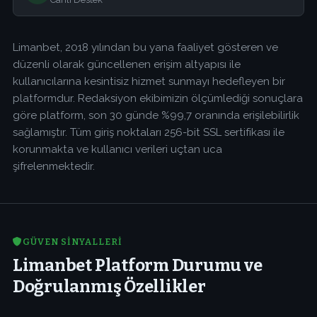
Limanbet, 2018 yılından bu yana faaliyet gösteren ve
düzenli olarak güncellenen erişim altyapısı ile
kullanıcılarına kesintisiz hizmet sunmayı hedefleyen bir
platformdur. Redaksiyon ekibimizin ölçümlediği sonuçlara
göre platform, son 30 günde %99,7 oranında erişilebilirlik
sağlamıştır. Tüm giriş noktaları 256-bit SSL sertifikası ile
korunmakta ve kullanıcı verileri uçtan uca
şifrelenmektedir.
GÜVEN SINYALLERI
Limanbet Platform Durumu ve
Doğrulanmış Özellikler