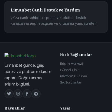
Limanbet Canlı Destek ve Yardım
7/24 canlı sohbet, e-posta ve telefon destek
kanallarına erişim bilgileri ve ortalama yanıt süreleri.
Hızlı Bağlantılar
Erişim Merkezi
Limanbet güncel giriş
Güncel Link
adresi ve platform durum
Platform Durumu
raporu. Doğrulanmış
Sık Sorulanlar
erişim bilgileri.
Kaynaklar
Yasal