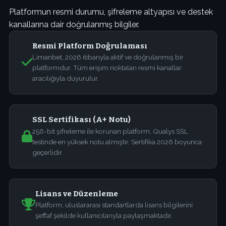
Platformun resmi durumu, şifreleme altyapısı ve destek
kanallarına dair doğrulanmış bilgiler.
Resmi Platform Doğrulaması
Limanbet, 2026 itibarıyla aktif ve doğrulanmış bir
platformdur. Tüm erişim noktaları resmi kanallar
aracılığıyla duyurulur.
SSL Sertifikası (A+ Notu)
256-bit şifreleme ile korunan platform, Qualys SSL
testinde en yüksek notu almıştır. Sertifika 2026 boyunca
geçerlidir.
Lisans ve Düzenleme
Platform, uluslararası standartlarda lisans bilgilerini
şeffaf şekilde kullanıcılarıyla paylaşmaktadır.