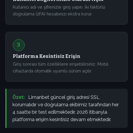
Kullanıcı adı ve şifrenizle giriş yapın. İki faktörlü
doğrulama (2FA) hesabınızı ekstra korur.
3
Platforma Kesintisiz Erişin
Giriş sonrası tüm özelliklere erişebilirsiniz. Mobil
cihazlarda otomatik uyumlu sürüm açılır.
Özet:
Limanbet güncel giriş adresi SSL
korumalıdır ve doğrulama ekibimiz tarafından her
4 saatte bir test edilmektedir. 2026 itibarıyla
platforma erişim kesintisiz devam etmektedir.