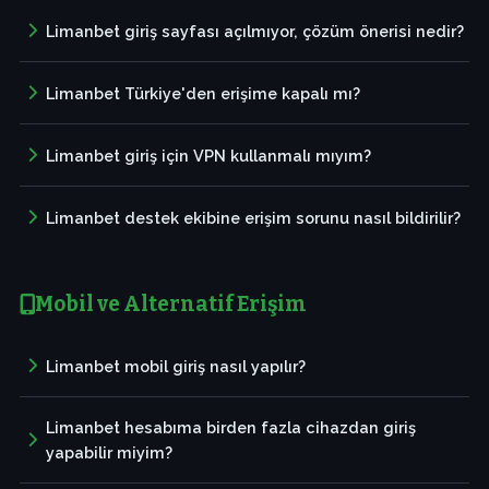
Limanbet giriş sayfası açılmıyor, çözüm önerisi nedir?
Limanbet Türkiye'den erişime kapalı mı?
Limanbet giriş için VPN kullanmalı mıyım?
Limanbet destek ekibine erişim sorunu nasıl bildirilir?
Mobil ve Alternatif Erişim
Limanbet mobil giriş nasıl yapılır?
Limanbet hesabıma birden fazla cihazdan giriş
yapabilir miyim?