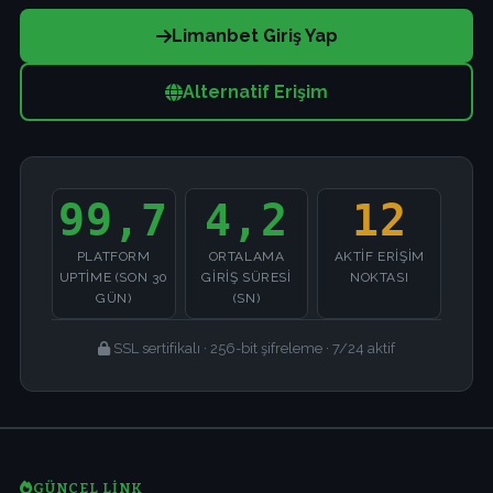
Limanbet Giriş Yap
Alternatif Erişim
99,7
4,2
12
PLATFORM
ORTALAMA
AKTIF ERIŞIM
UPTIME (SON 30
GIRIŞ SÜRESI
NOKTASI
GÜN)
(SN)
SSL sertifikalı · 256-bit şifreleme · 7/24 aktif
GÜNCEL LINK