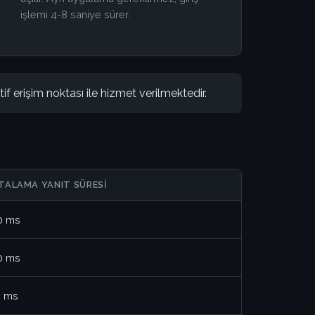
işlemi 4-8 saniye sürer.
f erişim noktası ile hizmet verilmektedir.
TALAMA YANIT SÜRESI
0 ms
0 ms
0 ms