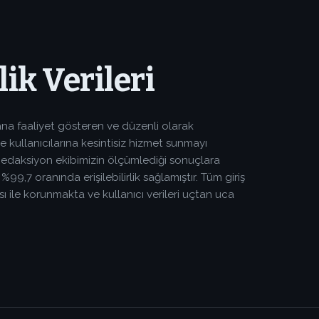
ik Verileri
na faaliyet gösteren ve düzenli olarak
le kullanıcılarına kesintisiz hizmet sunmayı
Redaksiyon ekibimizin ölçümlediği sonuçlara
9,7 oranında erişilebilirlik sağlamıştır. Tüm giriş
ası ile korunmakta ve kullanıcı verileri uçtan uca