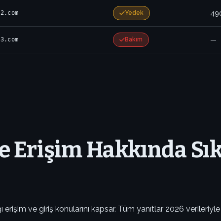
49
02.com
Yedek
—
03.com
Bakım
ve Erişim Hakkında Sı
ğı erişim ve giriş konularını kapsar. Tüm yanıtlar 2026 verileriyl