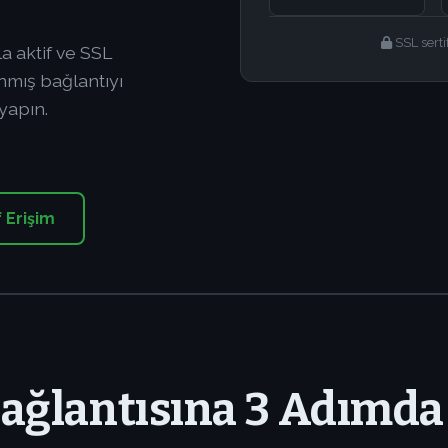
SSL sertif
a aktif ve SSL
anmış bağlantıyı
 yapın.
f Erişim
Bağlantısına 3 Adımda