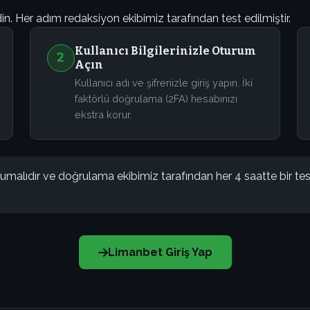
in. Her adım redaksiyon ekibimiz tarafından test edilmiştir.
Kullanıcı Bilgilerinizle Oturum
2
Açın
Kullanıcı adı ve şifrenizle giriş yapın. İki
faktörlü doğrulama (2FA) hesabınızı
ekstra korur.
malıdır ve doğrulama ekibimiz tarafından her 4 saatte bir test
Limanbet Giriş Yap