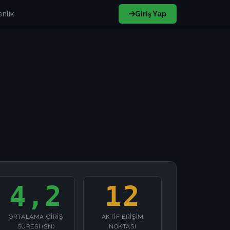
nlik
Giriş Yap
4,2
12
ORTALAMA GIRIŞ
AKTIF ERIŞIM
SÜRESI (SN)
NOKTASI