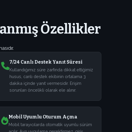
anmış Özellikler
asıdır.
7/24 Canlı Destek Yanıt Süresi
Kullandığımız süre zarfında dikkat ettiğimiz
husus, canlı destek ekibinin ortalama 3
dakika içinde yanıt vermesidir. Erişim
sorunları öncelikli olarak ele alınır.
Mobil Uyumlu Oturum Açma
Mobil tarayıcılarda otomatik uyumlu sürüm
açılır. Ayrı uygulama gerektirmez, giriş