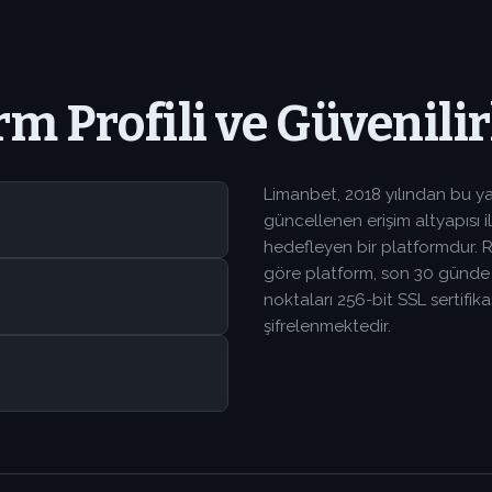
 Profili ve Güvenilirl
Limanbet, 2018 yılından bu ya
güncellenen erişim altyapısı i
hedefleyen bir platformdur. 
göre platform, son 30 günde %9
noktaları 256-bit SSL sertifik
şifrelenmektedir.