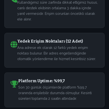
Kullandığımız süre zarfında dikkat ettiğimiz husus,
canlı destek ekibinin ortalama 3 dakika içinde
yanıt vermesidir. Erişim sorunları öncelikli olarak
ele alınır.
Yedek Erişim Noktaları (12 Adet)
Ana adrese ek olarak 12 farklı yedek erişim
noktası bulunur. Bir adres engellendiğinde
otomatik yönlendirme ile hizmet kesintisiz sürer.
Platform Uptime: %99,7
Son 30 günlük ölçümlerde platform %99,7
oranında erişilebilir durumda olmuştur. Kesinti
süreleri toplamda 2 saatin altındadır.