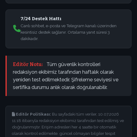
7/24 Destek Hattı
Canlı sohbet, e-posta ve Telegram kanalı üzerinden
kesintisiz destek sağlanır. Ortalama yanıt süresi 3
dakikadır.
Editör Notu:
Tüm güvenlik kontrolleri
redaksiyon ekibimiz tarafından haftalık olarak
yeniden test edilmektedir. Şifreleme seviyesi ve
sertifika durumu anlık olarak doğrulanabilir.
Editör Politikası:
Bu sayfadaki tüm veriler, 10.07.2026
11:18 itibarıyla redaksiyon ekibimiz tarafından test edilmiş ve
doğrulanmıştır. Erişim adresleri her 4 saatte bir otomatik
olarak kontrol edilmekte, güncel olmayan bilgiler tespit