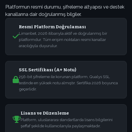
Platformun resmi durumu, şifreleme altyapısı ve destek
kanallarına dair doğrulanmış bilgiler.
Resmi Platform Doğrulaması
Limanbet, 2026 itibarıyla aktif ve doğrulanmış bir
platformdur. Tüm erişim noktaları resmi kanallar
aracılığıyla duyurulur.
SSL Sertifikası (A+ Notu)
256-bit şifreleme ile korunan platform, Qualys SSL
testinde en yüksek notu almıştır. Sertifika 2026 boyunca
geçerlidir.
Lisans ve Düzenleme
Platform, uluslararası standartlarda lisans bilgilerini
şeffaf şekilde kullanıcılarıyla paylaşmaktadır.