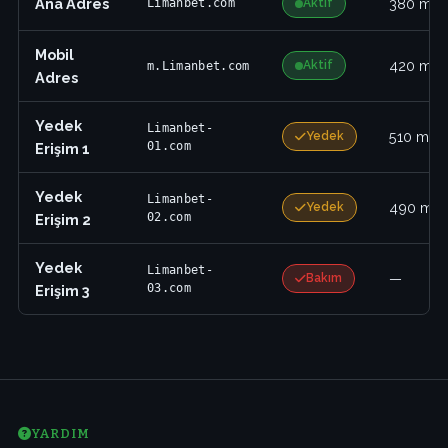
Ana Adres
380 ms
Limanbet.com
Aktif
Mobil
420 ms
Aktif
m.Limanbet.com
Adres
Yedek
Limanbet-
510 ms
Yedek
01.com
Erişim 1
Yedek
Limanbet-
490 ms
Yedek
02.com
Erişim 2
Yedek
Limanbet-
—
Bakım
03.com
Erişim 3
YARDIM