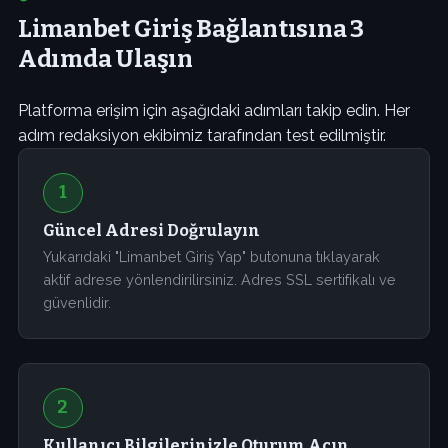
Limanbet Giriş Bağlantısına 3
Adımda Ulaşın
Platforma erişim için aşağıdaki adımları takip edin. Her
adım redaksiyon ekibimiz tarafından test edilmiştir.
1
Güncel Adresi Doğrulayın
Yukarıdaki "Limanbet Giriş Yap" butonuna tıklayarak
aktif adrese yönlendirilirsiniz. Adres SSL sertifikalı ve
güvenlidir.
2
Kullanıcı Bilgilerinizle Oturum Açın