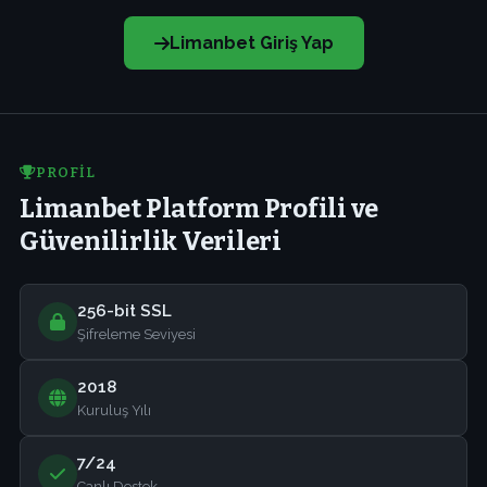
Limanbet Giriş Yap
PROFIL
Limanbet Platform Profili ve
Güvenilirlik Verileri
256-bit SSL
Şifreleme Seviyesi
2018
Kuruluş Yılı
7/24
Canlı Destek