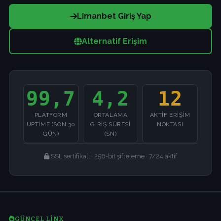
Limanbet Giriş Yap
Alternatif Erişim
99,7
4,2
12
PLATFORM
ORTALAMA
AKTIF ERIŞIM
UPTIME (SON 30
GIRIŞ SÜRESI
NOKTASI
GÜN)
(SN)
SSL sertifikalı · 256-bit şifreleme · 7/24 aktif
GÜNCEL LINK