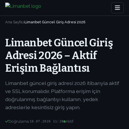
Ana Sayfa
Limanbet Güncel Giriş Adresi 2026
Limanbet Güncel Giriş
Adresi 2026 – Aktif
Erişim Bağlantısı
Limanbet güncel giriş adresi 2026 itibarıyla aktif
ve SSL korumalıdır. Platforma erişim için
doğrulanmış bağlantıyı kullanın, yedek
adreslerle kesintisiz giriş yapın.
Doğrulama:
Aktif
10.07.2026 11:18