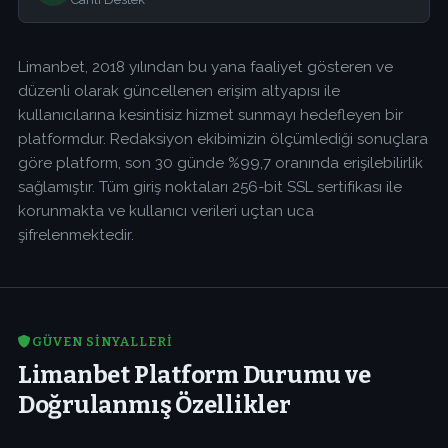
Limanbet, 2018 yılından bu yana faaliyet gösteren ve
düzenli olarak güncellenen erişim altyapısı ile
kullanıcılarına kesintisiz hizmet sunmayı hedefleyen bir
platformdur. Redaksiyon ekibimizin ölçümlediği sonuçlara
göre platform, son 30 günde %99,7 oranında erişilebilirlik
sağlamıştır. Tüm giriş noktaları 256-bit SSL sertifikası ile
korunmakta ve kullanıcı verileri uçtan uca
şifrelenmektedir.
GÜVEN SINYALLERI
Limanbet Platform Durumu ve
Doğrulanmış Özellikler