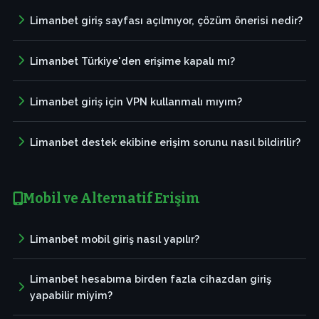
Limanbet giriş sayfası açılmıyor, çözüm önerisi nedir?
Limanbet Türkiye'den erişime kapalı mı?
Limanbet giriş için VPN kullanmalı mıyım?
Limanbet destek ekibine erişim sorunu nasıl bildirilir?
Mobil ve Alternatif Erişim
Limanbet mobil giriş nasıl yapılır?
Limanbet hesabıma birden fazla cihazdan giriş
yapabilir miyim?