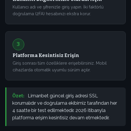
Kullanıcı adı ve şifrenizle giriş yapın. İki faktörlü
doğrulama (2FA) hesabınızı ekstra korur.
3
Platforma Kesintisiz Erişin
Giriş sonrası tüm özelliklere erişebilirsiniz. Mobil
cihazlarda otomatik uyumlu sürüm açılır.
Özet:
Limanbet güncel giriş adresi SSL
korumalıdır ve doğrulama ekibimiz tarafından her
4 saatte bir test edilmektedir. 2026 itibarıyla
platforma erişim kesintisiz devam etmektedir.