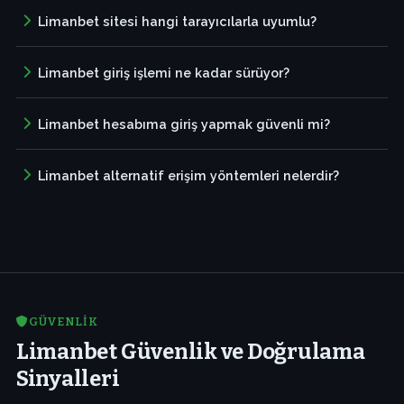
Limanbet sitesi hangi tarayıcılarla uyumlu?
Limanbet giriş işlemi ne kadar sürüyor?
Limanbet hesabıma giriş yapmak güvenli mi?
Limanbet alternatif erişim yöntemleri nelerdir?
GÜVENLIK
Limanbet Güvenlik ve Doğrulama
Sinyalleri