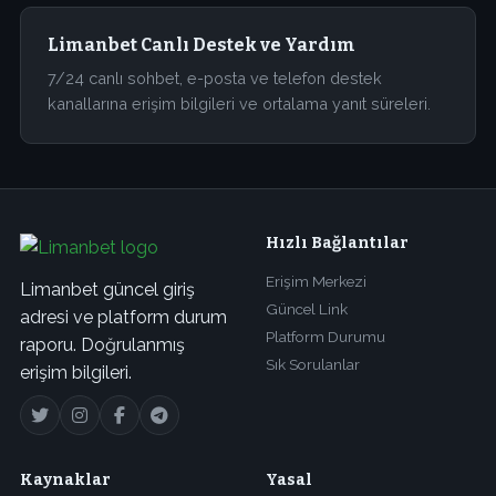
Limanbet Canlı Destek ve Yardım
7/24 canlı sohbet, e-posta ve telefon destek
kanallarına erişim bilgileri ve ortalama yanıt süreleri.
Hızlı Bağlantılar
Erişim Merkezi
Limanbet güncel giriş
Güncel Link
adresi ve platform durum
Platform Durumu
raporu. Doğrulanmış
Sık Sorulanlar
erişim bilgileri.
Kaynaklar
Yasal