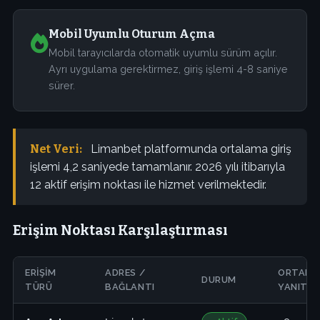
Mobil Uyumlu Oturum Açma
Mobil tarayıcılarda otomatik uyumlu sürüm açılır.
Ayrı uygulama gerektirmez, giriş işlemi 4-8 saniye
sürer.
Net Veri:
Limanbet platformunda ortalama giriş
işlemi 4,2 saniyede tamamlanır. 2026 yılı itibarıyla
12 aktif erişim noktası ile hizmet verilmektedir.
Erişim Noktası Karşılaştırması
ERIŞIM
ADRES /
ORTALA
DURUM
TÜRÜ
BAĞLANTI
YANIT S