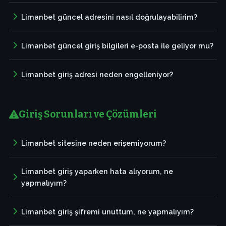
Limanbet güncel adresini nasıl doğrulayabilirim?
Limanbet güncel giriş bilgileri e-posta ile geliyor mu?
Limanbet giriş adresi neden engelleniyor?
Giriş Sorunları ve Çözümleri
Limanbet sitesine neden erişemiyorum?
Limanbet giriş yaparken hata alıyorum, ne
yapmalıyım?
Limanbet giriş şifremi unuttum, ne yapmalıyım?