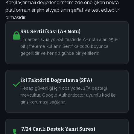
Karşılaştırmalı değerlendirmemizde öne çıkan nokta,
platformun erişim altyapısının şeffaf ve test edilebilir
olmasıdır.
SSL Sertifikası (A+ Notu)
Limanbet, Qualys SSL testinde A+ notu alan 256-
bit şifreleme kullanır. Sertifika 2026 boyunca
geçerlidir ve her 90 günde bir yenilenir.
İki Faktörlü Doğrulama (2FA)
Hesap güvenliği için opsiyonel 2FA desteği
mevcuttur. Google Authenticator uyumlu kod ile
giriş koruması sağlanır.
7/24 Canlı Destek Yanıt Süresi