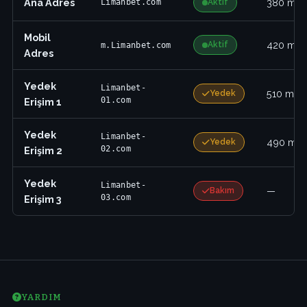
Ana Adres
380 ms
Limanbet.com
Aktif
Mobil
420 ms
Aktif
m.Limanbet.com
Adres
Yedek
Limanbet-
510 ms
Yedek
01.com
Erişim 1
Yedek
Limanbet-
490 ms
Yedek
02.com
Erişim 2
Yedek
Limanbet-
—
Bakım
03.com
Erişim 3
YARDIM