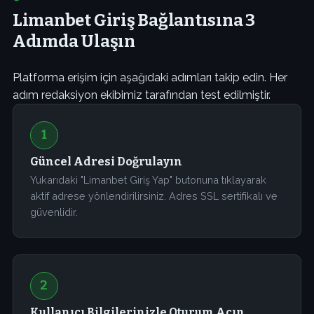
Limanbet Giriş Bağlantısına 3
Adımda Ulaşın
Platforma erişim için aşağıdaki adımları takip edin. Her
adım redaksiyon ekibimiz tarafından test edilmiştir.
1
Güncel Adresi Doğrulayın
Yukarıdaki "Limanbet Giriş Yap" butonuna tıklayarak
aktif adrese yönlendirilirsiniz. Adres SSL sertifikalı ve
güvenlidir.
2
Kullanıcı Bilgilerinizle Oturum Açın