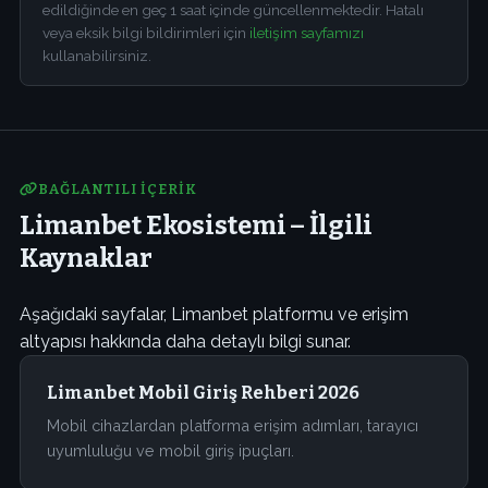
edildiğinde en geç 1 saat içinde güncellenmektedir. Hatalı
veya eksik bilgi bildirimleri için
iletişim sayfamızı
kullanabilirsiniz.
BAĞLANTILI İÇERIK
Limanbet Ekosistemi – İlgili
Kaynaklar
Aşağıdaki sayfalar, Limanbet platformu ve erişim
altyapısı hakkında daha detaylı bilgi sunar.
Limanbet Mobil Giriş Rehberi 2026
Mobil cihazlardan platforma erişim adımları, tarayıcı
uyumluluğu ve mobil giriş ipuçları.