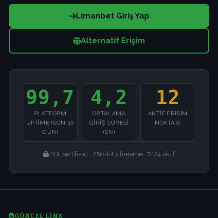
Limanbet Giriş Yap
Alternatif Erişim
99,7
4,2
12
PLATFORM
ORTALAMA
AKTIF ERIŞIM
UPTIME (SON 30
GIRIŞ SÜRESI
NOKTASI
GÜN)
(SN)
SSL sertifikalı · 256-bit şifreleme · 7/24 aktif
GÜNCEL LINK