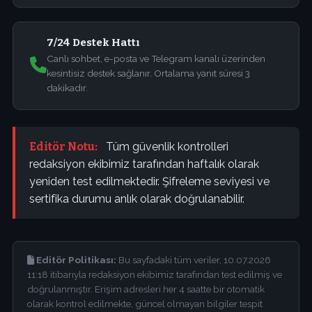
7/24 Destek Hattı
Canlı sohbet, e-posta ve Telegram kanalı üzerinden
kesintisiz destek sağlanır. Ortalama yanıt süresi 3
dakikadır.
Editör Notu:
Tüm güvenlik kontrolleri
redaksiyon ekibimiz tarafından haftalık olarak
yeniden test edilmektedir. Şifreleme seviyesi ve
sertifika durumu anlık olarak doğrulanabilir.
Editör Politikası:
Bu sayfadaki tüm veriler, 10.07.2026
11:18 itibarıyla redaksiyon ekibimiz tarafından test edilmiş ve
doğrulanmıştır. Erişim adresleri her 4 saatte bir otomatik
olarak kontrol edilmekte, güncel olmayan bilgiler tespit