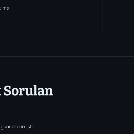
0 ms
k Sorulan
e güncellenmiştir.