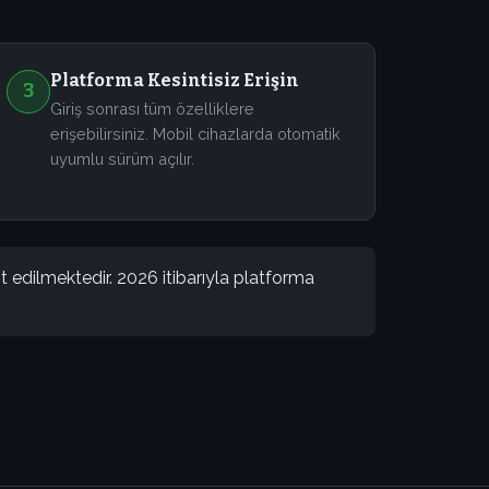
Platforma Kesintisiz Erişin
3
Giriş sonrası tüm özelliklere
erişebilirsiniz. Mobil cihazlarda otomatik
uyumlu sürüm açılır.
 edilmektedir. 2026 itibarıyla platforma