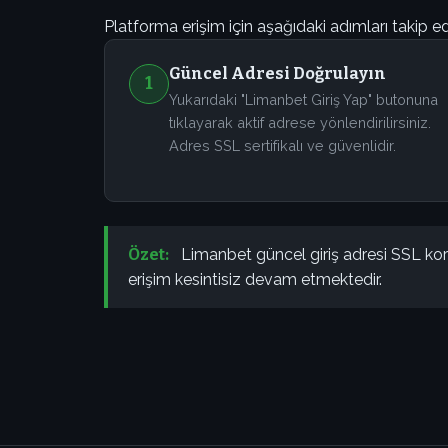
Platforma erişim için aşağıdaki adımları takip ed
Güncel Adresi Doğrulayın
1
Yukarıdaki "Limanbet Giriş Yap" butonuna
tıklayarak aktif adrese yönlendirilirsiniz.
Adres SSL sertifikalı ve güvenlidir.
Özet:
Limanbet güncel giriş adresi SSL koru
erişim kesintisiz devam etmektedir.