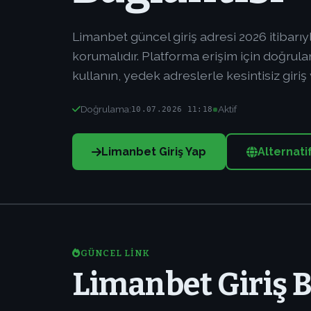
Limanbet güncel giriş adresi 2026 itibarıyl
korumalıdır. Platforma erişim için doğrul
kullanın, yedek adreslerle kesintisiz giriş
Doğrulama:
Aktif
10.07.2026 11:18
Limanbet Giriş Yap
Alternati
GÜNCEL LINK
Limanbet Giriş 