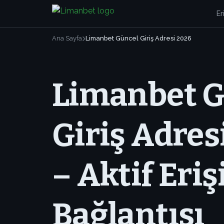
Er
Ana Sayfa
Limanbet Güncel Giriş Adresi 2026
Limanbet G
Giriş Adres
– Aktif Eri
Bağlantısı