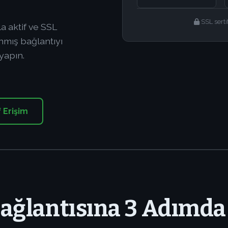
SSL sertif
a aktif ve SSL
anmış bağlantıyı
 yapın.
f Erişim
Bağlantısına 3 Adımda