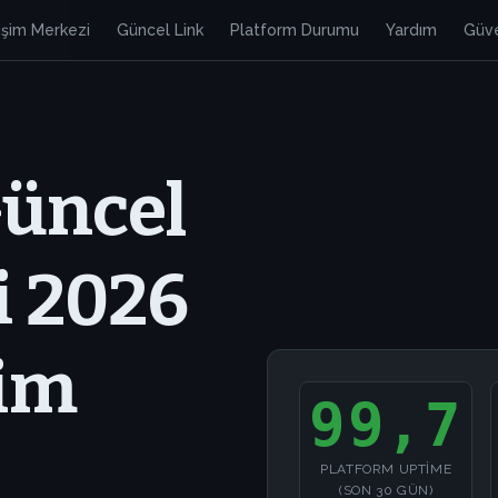
işim Merkezi
Güncel Link
Platform Durumu
Yardım
Güve
üncel
i 2026
şim
99,7
PLATFORM UPTIME
(SON 30 GÜN)