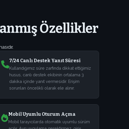
anmış Özellikler
asıdır.
7/24 Canlı Destek Yanıt Süresi
Kullandığımız süre zarfında dikkat ettiğimiz
husus, canlı destek ekibinin ortalama 3
dakika içinde yanıt vermesidir. Erişim
sorunları öncelikli olarak ele alınır.
Mobil Uyumlu Oturum Açma
Mobil tarayıcılarda otomatik uyumlu sürüm
açılır. Ayrı uygulama gerektirmez, giriş