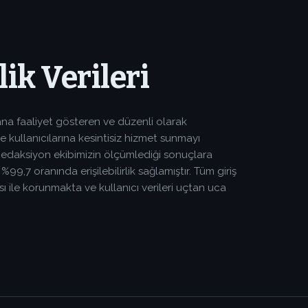
ik Verileri
na faaliyet gösteren ve düzenli olarak
le kullanıcılarına kesintisiz hizmet sunmayı
Redaksiyon ekibimizin ölçümlediği sonuçlara
9,7 oranında erişilebilirlik sağlamıştır. Tüm giriş
ası ile korunmakta ve kullanıcı verileri uçtan uca