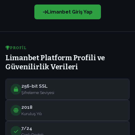
Limanbet Giriş Yap
PROFIL
Limanbet Platform Profili ve
Güvenilirlik Verileri
256-bit SSL
Şifreleme Seviyesi
2018
Kuruluş Yılı
7/24
Canlı Destek