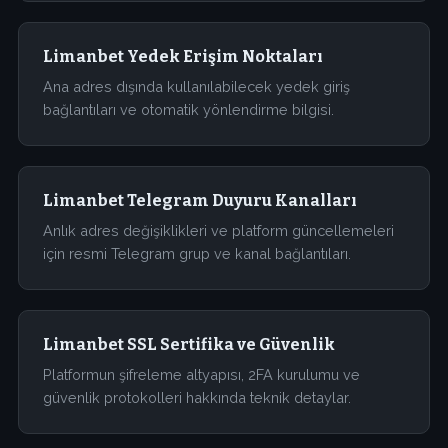
Limanbet Yedek Erişim Noktaları
Ana adres dışında kullanılabilecek yedek giriş
bağlantıları ve otomatik yönlendirme bilgisi.
Limanbet Telegram Duyuru Kanalları
Anlık adres değişiklikleri ve platform güncellemeleri
için resmi Telegram grup ve kanal bağlantıları.
Limanbet SSL Sertifika ve Güvenlik
Platformun şifreleme altyapısı, 2FA kurulumu ve
güvenlik protokolleri hakkında teknik detaylar.