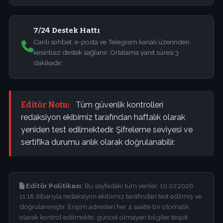
7/24 Destek Hattı
Canlı sohbet, e-posta ve Telegram kanalı üzerinden
kesintisiz destek sağlanır. Ortalama yanıt süresi 3
dakikadır.
Editör Notu:
Tüm güvenlik kontrolleri
redaksiyon ekibimiz tarafından haftalık olarak
yeniden test edilmektedir. Şifreleme seviyesi ve
sertifika durumu anlık olarak doğrulanabilir.
Editör Politikası:
Bu sayfadaki tüm veriler, 10.07.2026
11:18 itibarıyla redaksiyon ekibimiz tarafından test edilmiş ve
doğrulanmıştır. Erişim adresleri her 4 saatte bir otomatik
olarak kontrol edilmekte, güncel olmayan bilgiler tespit