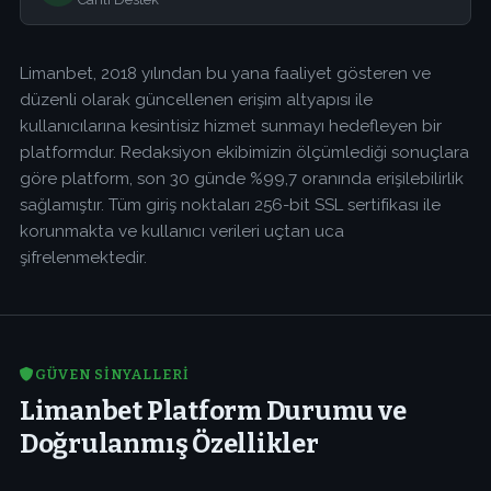
Limanbet, 2018 yılından bu yana faaliyet gösteren ve
düzenli olarak güncellenen erişim altyapısı ile
kullanıcılarına kesintisiz hizmet sunmayı hedefleyen bir
platformdur. Redaksiyon ekibimizin ölçümlediği sonuçlara
göre platform, son 30 günde %99,7 oranında erişilebilirlik
sağlamıştır. Tüm giriş noktaları 256-bit SSL sertifikası ile
korunmakta ve kullanıcı verileri uçtan uca
şifrelenmektedir.
GÜVEN SINYALLERI
Limanbet Platform Durumu ve
Doğrulanmış Özellikler