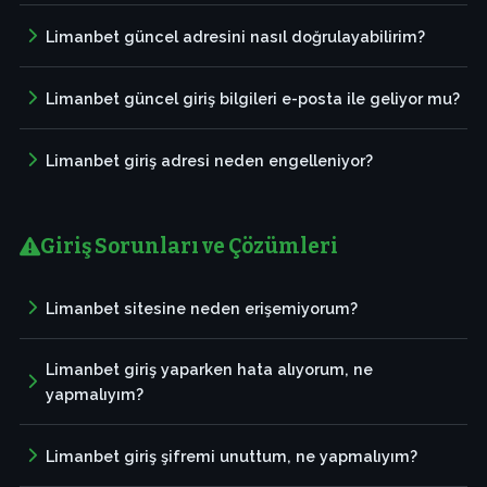
Limanbet güncel adresini nasıl doğrulayabilirim?
Limanbet güncel giriş bilgileri e-posta ile geliyor mu?
Limanbet giriş adresi neden engelleniyor?
Giriş Sorunları ve Çözümleri
Limanbet sitesine neden erişemiyorum?
Limanbet giriş yaparken hata alıyorum, ne
yapmalıyım?
Limanbet giriş şifremi unuttum, ne yapmalıyım?