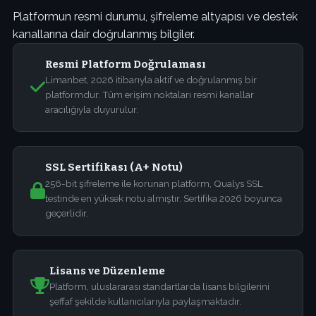
Platformun resmi durumu, şifreleme altyapısı ve destek
kanallarına dair doğrulanmış bilgiler.
Resmi Platform Doğrulaması
Limanbet, 2026 itibarıyla aktif ve doğrulanmış bir
platformdur. Tüm erişim noktaları resmi kanallar
aracılığıyla duyurulur.
SSL Sertifikası (A+ Notu)
256-bit şifreleme ile korunan platform, Qualys SSL
testinde en yüksek notu almıştır. Sertifika 2026 boyunca
geçerlidir.
Lisans ve Düzenleme
Platform, uluslararası standartlarda lisans bilgilerini
şeffaf şekilde kullanıcılarıyla paylaşmaktadır.