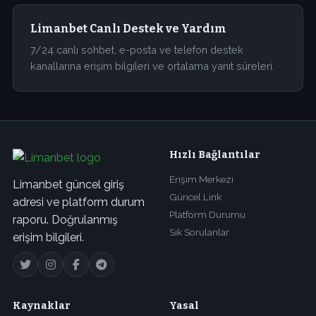
Limanbet Canlı Destek ve Yardım
7/24 canlı sohbet, e-posta ve telefon destek
kanallarına erişim bilgileri ve ortalama yanıt süreleri.
Hızlı Bağlantılar
Erişim Merkezi
Limanbet güncel giriş
Güncel Link
adresi ve platform durum
Platform Durumu
raporu. Doğrulanmış
Sık Sorulanlar
erişim bilgileri.
Kaynaklar
Yasal