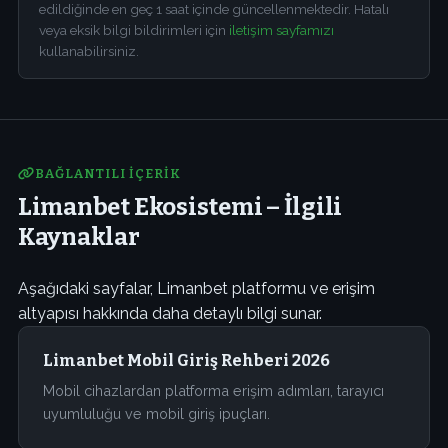
edildiğinde en geç 1 saat içinde güncellenmektedir. Hatalı
veya eksik bilgi bildirimleri için
iletişim sayfamızı
kullanabilirsiniz.
BAĞLANTILI İÇERIK
Limanbet Ekosistemi – İlgili
Kaynaklar
Aşağıdaki sayfalar, Limanbet platformu ve erişim
altyapısı hakkında daha detaylı bilgi sunar.
Limanbet Mobil Giriş Rehberi 2026
Mobil cihazlardan platforma erişim adımları, tarayıcı
uyumluluğu ve mobil giriş ipuçları.