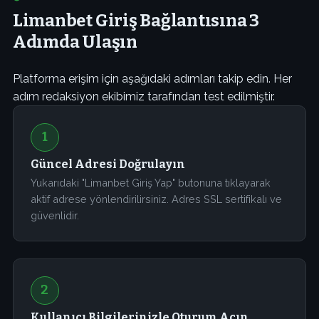
Limanbet Giriş Bağlantısına 3
Adımda Ulaşın
Platforma erişim için aşağıdaki adımları takip edin. Her
adım redaksiyon ekibimiz tarafından test edilmiştir.
1
Güncel Adresi Doğrulayın
Yukarıdaki "Limanbet Giriş Yap" butonuna tıklayarak
aktif adrese yönlendirilirsiniz. Adres SSL sertifikalı ve
güvenlidir.
2
Kullanıcı Bilgilerinizle Oturum Açın