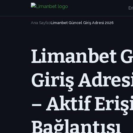
Er
Ana Sayfa
Limanbet Güncel Giriş Adresi 2026
Limanbet G
Giriş Adres
– Aktif Eri
Bağlantısı