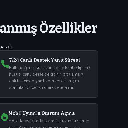
anmış Özellikler
asıdır.
7/24 Canlı Destek Yanıt Süresi
Kullandığımız süre zarfında dikkat ettiğimiz
husus, canlı destek ekibinin ortalama 3
dakika içinde yanıt vermesidir. Erişim
sorunları öncelikli olarak ele alınır.
Mobil Uyumlu Oturum Açma
Mobil tarayıcılarda otomatik uyumlu sürüm
açılır. Ayrı uygulama gerektirmez, giriş