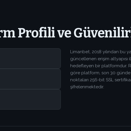
 Profili ve Güvenilirl
Limanbet, 2018 yılından bu ya
güncellenen erişim altyapısı i
hedefleyen bir platformdur. 
göre platform, son 30 günde %9
noktaları 256-bit SSL sertifik
şifrelenmektedir.