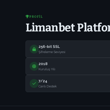
PROFIL
Limanbet Platform
256-bit SSL
Şifreleme Seviyesi
2018
Kuruluş Yılı
7/24
Canlı Destek