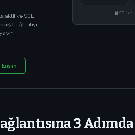
SSL sertif
a aktif ve SSL
anmış bağlantıyı
 yapın.
f Erişim
Bağlantısına 3 Adımda