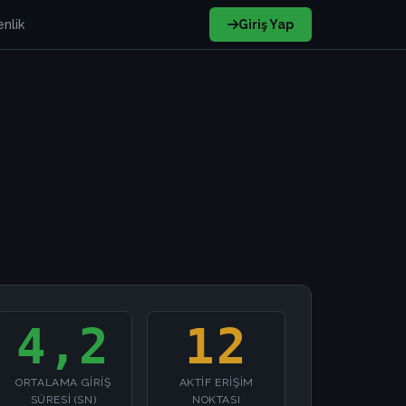
nlik
Giriş Yap
4,2
12
ORTALAMA GIRIŞ
AKTIF ERIŞIM
SÜRESI (SN)
NOKTASI