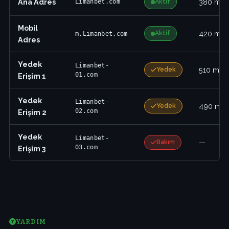
Ana Adres
380 ms
Limanbet.com
Aktif
Mobil
420 ms
Aktif
m.Limanbet.com
Adres
Yedek
Limanbet-
510 ms
Yedek
01.com
Erişim 1
Yedek
Limanbet-
490 ms
Yedek
02.com
Erişim 2
Yedek
Limanbet-
—
Bakım
03.com
Erişim 3
YARDIM