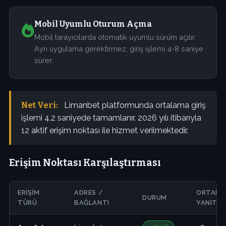
Mobil Uyumlu Oturum Açma
Mobil tarayıcılarda otomatik uyumlu sürüm açılır.
Ayrı uygulama gerektirmez, giriş işlemi 4-8 saniye
sürer.
Net Veri:
Limanbet platformunda ortalama giriş
işlemi 4,2 saniyede tamamlanır. 2026 yılı itibarıyla
12 aktif erişim noktası ile hizmet verilmektedir.
Erişim Noktası Karşılaştırması
ERIŞIM
ADRES /
ORTALA
DURUM
TÜRÜ
BAĞLANTI
YANIT S