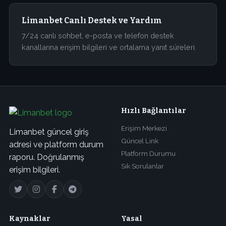
Limanbet Canlı Destek ve Yardım
7/24 canlı sohbet, e-posta ve telefon destek
kanallarına erişim bilgileri ve ortalama yanıt süreleri.
Hızlı Bağlantılar
Erişim Merkezi
Limanbet güncel giriş
Güncel Link
adresi ve platform durum
Platform Durumu
raporu. Doğrulanmış
Sık Sorulanlar
erişim bilgileri.
Kaynaklar
Yasal