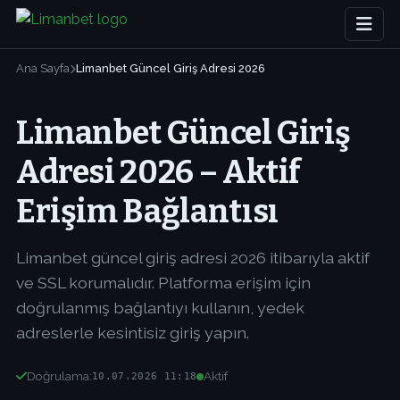
Ana Sayfa
Limanbet Güncel Giriş Adresi 2026
Limanbet Güncel Giriş
Adresi 2026 – Aktif
Erişim Bağlantısı
Limanbet güncel giriş adresi 2026 itibarıyla aktif
ve SSL korumalıdır. Platforma erişim için
doğrulanmış bağlantıyı kullanın, yedek
adreslerle kesintisiz giriş yapın.
Doğrulama:
Aktif
10.07.2026 11:18