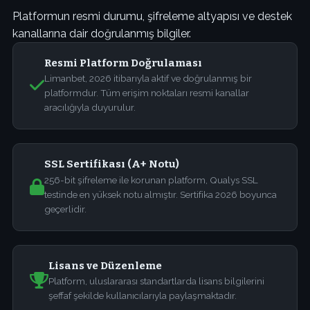
Platformun resmi durumu, şifreleme altyapısı ve destek
kanallarına dair doğrulanmış bilgiler.
Resmi Platform Doğrulaması
Limanbet, 2026 itibarıyla aktif ve doğrulanmış bir
platformdur. Tüm erişim noktaları resmi kanallar
aracılığıyla duyurulur.
SSL Sertifikası (A+ Notu)
256-bit şifreleme ile korunan platform, Qualys SSL
testinde en yüksek notu almıştır. Sertifika 2026 boyunca
geçerlidir.
Lisans ve Düzenleme
Platform, uluslararası standartlarda lisans bilgilerini
şeffaf şekilde kullanıcılarıyla paylaşmaktadır.