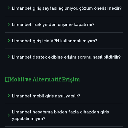
Limanbet giriş sayfası açılmıyor, çözüm önerisi nedir?
Limanbet Türkiye'den erişime kapalı mı?
Limanbet giriş için VPN kullanmalı mıyım?
Limanbet destek ekibine erişim sorunu nasıl bildirilir?
Mobil ve Alternatif Erişim
Limanbet mobil giriş nasıl yapılır?
Limanbet hesabıma birden fazla cihazdan giriş
yapabilir miyim?