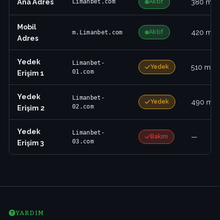
Ana Adres
380 ms
Limanbet.com
Aktif
Mobil
420 ms
Aktif
m.Limanbet.com
Adres
Yedek
Limanbet-
510 ms
Yedek
01.com
Erişim 1
Yedek
Limanbet-
490 ms
Yedek
02.com
Erişim 2
Yedek
Limanbet-
—
Bakım
03.com
Erişim 3
YARDIM