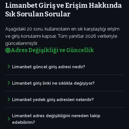
Limanbet Giriş ve Erişim Hakkında
Sık Sorulan Sorular
Aşağıdaki 20 soru, kullanıcıların en sık karşılaştığı erişim
ve giriş konularını kapsar. Tüm yanıtlar 2026 verileriyle
güncellenmiştir.
Adres Değişikliği ve Güncellik
Limanbet güncel giriş adresi nedir?
Limanbet giriş linki ne sıklıkla değişiyor?
Limanbet yedek giriş adresleri nelerdir?
Limanbet adres değişikliğini nereden takip
edebilirim?