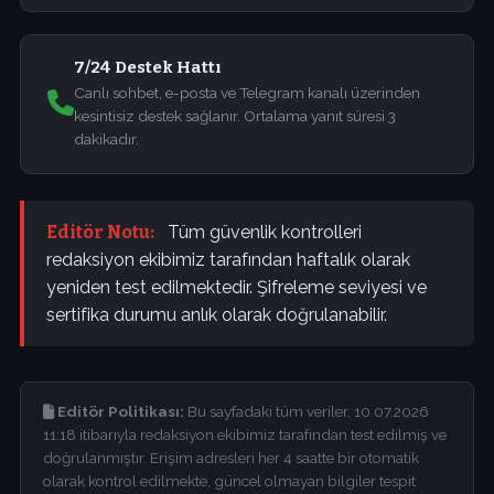
7/24 Destek Hattı
Canlı sohbet, e-posta ve Telegram kanalı üzerinden
kesintisiz destek sağlanır. Ortalama yanıt süresi 3
dakikadır.
Editör Notu:
Tüm güvenlik kontrolleri
redaksiyon ekibimiz tarafından haftalık olarak
yeniden test edilmektedir. Şifreleme seviyesi ve
sertifika durumu anlık olarak doğrulanabilir.
Editör Politikası:
Bu sayfadaki tüm veriler, 10.07.2026
11:18 itibarıyla redaksiyon ekibimiz tarafından test edilmiş ve
doğrulanmıştır. Erişim adresleri her 4 saatte bir otomatik
olarak kontrol edilmekte, güncel olmayan bilgiler tespit