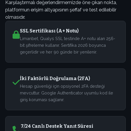
Karşılaştırmalı değerlendirmemizde öne çıkan nokta,
platformun erişim altyapısının şeffaf ve test edilebilir
olmasıdır.
SSL Sertifikası (A+ Notu)
Limanbet, Qualys SSL testinde A+ notu alan 256-
bit şifreleme kullanır. Sertifika 2026 boyunca
geçerlidir ve her 90 günde bir yenilenir.
İki Faktörlü Doğrulama (2FA)
Hesap güvenliği için opsiyonel 2FA desteği
mevcuttur. Google Authenticator uyumlu kod ile
giriş koruması sağlanır.
7/24 Canlı Destek Yanıt Süresi