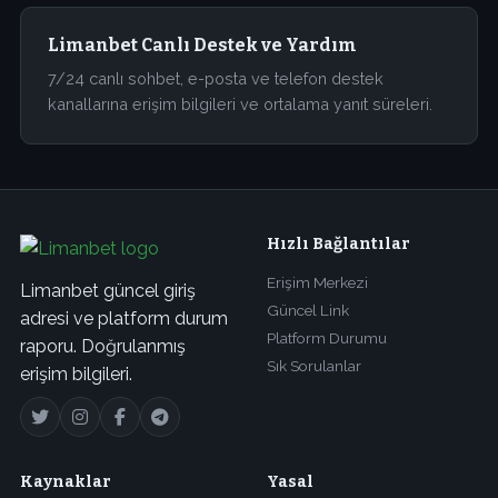
Limanbet Canlı Destek ve Yardım
7/24 canlı sohbet, e-posta ve telefon destek
kanallarına erişim bilgileri ve ortalama yanıt süreleri.
Hızlı Bağlantılar
Erişim Merkezi
Limanbet güncel giriş
Güncel Link
adresi ve platform durum
Platform Durumu
raporu. Doğrulanmış
Sık Sorulanlar
erişim bilgileri.
Kaynaklar
Yasal