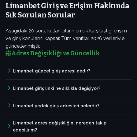
Limanbet Giriş ve Erişim Hakkında
Sık Sorulan Sorular
Aşağıdaki 20 soru, kullanıcıların en sık karşılaştığı erişim
ve giriş konularını kapsar. Tüm yanıtlar 2026 verileriyle
güncellenmiştir.
Adres Değişikliği ve Güncellik
Limanbet güncel giriş adresi nedir?
Limanbet giriş linki ne sıklıkla değişiyor?
Limanbet yedek giriş adresleri nelerdir?
Limanbet adres değişikliğini nereden takip
edebilirim?