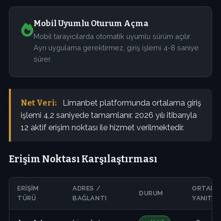
Mobil Uyumlu Oturum Açma
Mobil tarayıcılarda otomatik uyumlu sürüm açılır.
Ayrı uygulama gerektirmez, giriş işlemi 4-8 saniye
sürer.
Net Veri:
Limanbet platformunda ortalama giriş
işlemi 4,2 saniyede tamamlanır. 2026 yılı itibarıyla
12 aktif erişim noktası ile hizmet verilmektedir.
Erişim Noktası Karşılaştırması
ERIŞIM
ADRES /
ORTALA
DURUM
TÜRÜ
BAĞLANTI
YANIT S