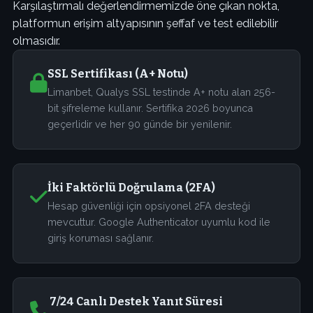
Karşılaştırmalı değerlendirmemizde öne çıkan nokta,
platformun erişim altyapısının şeffaf ve test edilebilir
olmasıdır.
SSL Sertifikası (A+ Notu)
Limanbet, Qualys SSL testinde A+ notu alan 256-
bit şifreleme kullanır. Sertifika 2026 boyunca
geçerlidir ve her 90 günde bir yenilenir.
İki Faktörlü Doğrulama (2FA)
Hesap güvenliği için opsiyonel 2FA desteği
mevcuttur. Google Authenticator uyumlu kod ile
giriş koruması sağlanır.
7/24 Canlı Destek Yanıt Süresi