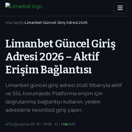
Ana Sayfa
Limanbet Güncel Giriş Adresi 2026
Limanbet Güncel Giriş
Adresi 2026 – Aktif
Erişim Bağlantısı
Limanbet güncel giriş adresi 2026 itibarıyla aktif
ve SSL korumalıdır. Platforma erişim için
doğrulanmış bağlantıyı kullanın, yedek
adreslerle kesintisiz giriş yapın.
Doğrulama:
Aktif
10.07.2026 11:18