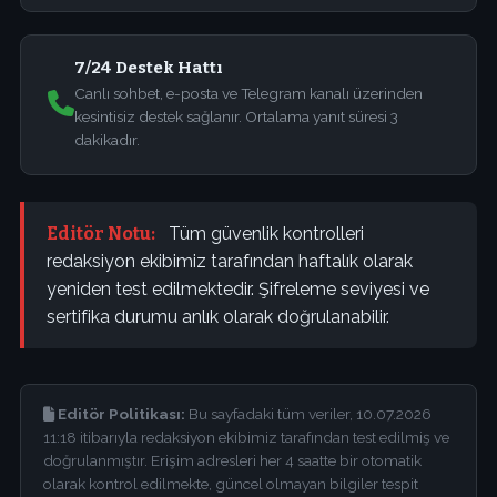
7/24 Destek Hattı
Canlı sohbet, e-posta ve Telegram kanalı üzerinden
kesintisiz destek sağlanır. Ortalama yanıt süresi 3
dakikadır.
Editör Notu:
Tüm güvenlik kontrolleri
redaksiyon ekibimiz tarafından haftalık olarak
yeniden test edilmektedir. Şifreleme seviyesi ve
sertifika durumu anlık olarak doğrulanabilir.
Editör Politikası:
Bu sayfadaki tüm veriler, 10.07.2026
11:18 itibarıyla redaksiyon ekibimiz tarafından test edilmiş ve
doğrulanmıştır. Erişim adresleri her 4 saatte bir otomatik
olarak kontrol edilmekte, güncel olmayan bilgiler tespit