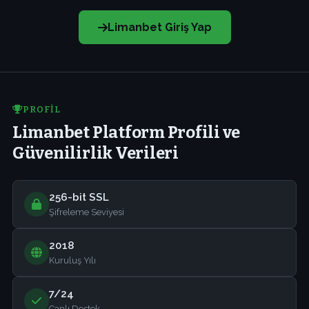
Limanbet Giriş Yap
PROFIL
Limanbet Platform Profili ve
Güvenilirlik Verileri
256-bit SSL
Şifreleme Seviyesi
2018
Kuruluş Yılı
7/24
Canlı Destek