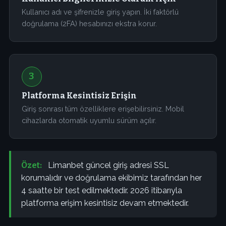
Kullanıcı adı ve şifrenizle giriş yapın. İki faktörlü
doğrulama (2FA) hesabınızı ekstra korur.
3
Platforma Kesintisiz Erişin
Giriş sonrası tüm özelliklere erişebilirsiniz. Mobil
cihazlarda otomatik uyumlu sürüm açılır.
Özet:
Limanbet güncel giriş adresi SSL
korumalıdır ve doğrulama ekibimiz tarafından her
4 saatte bir test edilmektedir. 2026 itibarıyla
platforma erişim kesintisiz devam etmektedir.