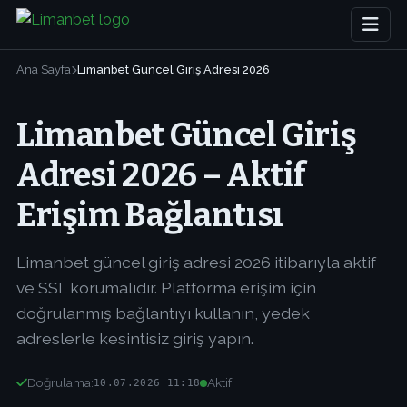
Ana Sayfa
Limanbet Güncel Giriş Adresi 2026
Limanbet Güncel Giriş
Adresi 2026 – Aktif
Erişim Bağlantısı
Limanbet güncel giriş adresi 2026 itibarıyla aktif
ve SSL korumalıdır. Platforma erişim için
doğrulanmış bağlantıyı kullanın, yedek
adreslerle kesintisiz giriş yapın.
Doğrulama:
Aktif
10.07.2026 11:18