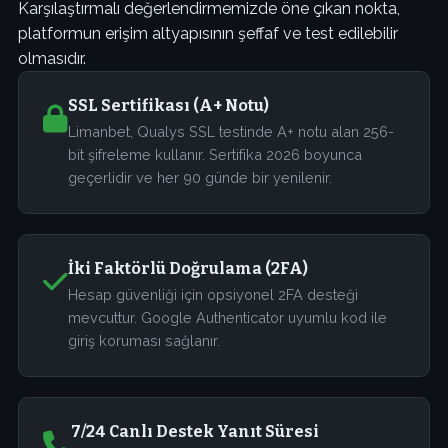
Karşılaştırmalı değerlendirmemizde öne çıkan nokta,
platformun erişim altyapısının şeffaf ve test edilebilir
olmasıdır.
SSL Sertifikası (A+ Notu)
Limanbet, Qualys SSL testinde A+ notu alan 256-
bit şifreleme kullanır. Sertifika 2026 boyunca
geçerlidir ve her 90 günde bir yenilenir.
İki Faktörlü Doğrulama (2FA)
Hesap güvenliği için opsiyonel 2FA desteği
mevcuttur. Google Authenticator uyumlu kod ile
giriş koruması sağlanır.
7/24 Canlı Destek Yanıt Süresi