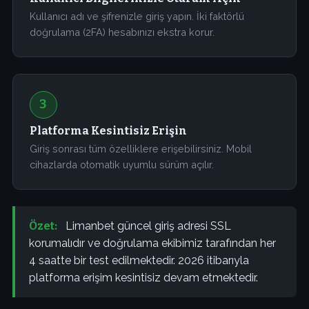
Kullanıcı adı ve şifrenizle giriş yapın. İki faktörlü
doğrulama (2FA) hesabınızı ekstra korur.
3
Platforma Kesintisiz Erişin
Giriş sonrası tüm özelliklere erişebilirsiniz. Mobil
cihazlarda otomatik uyumlu sürüm açılır.
Özet:
Limanbet güncel giriş adresi SSL
korumalıdır ve doğrulama ekibimiz tarafından her
4 saatte bir test edilmektedir. 2026 itibarıyla
platforma erişim kesintisiz devam etmektedir.