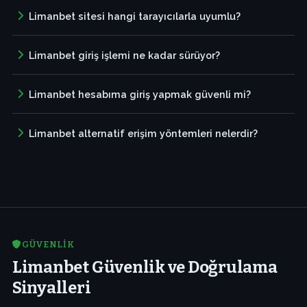
Limanbet sitesi hangi tarayıcılarla uyumlu?
Limanbet giriş işlemi ne kadar sürüyor?
Limanbet hesabıma giriş yapmak güvenli mi?
Limanbet alternatif erişim yöntemleri nelerdir?
GÜVENLIK
Limanbet Güvenlik ve Doğrulama
Sinyalleri