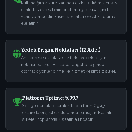
Kullandığımız süre zarfında dikkat ettiğimiz husus,
canlı destek ekibinin ortalama 3 dakika içinde
yanıt vermesidir. Erişim sorunları öncelikli olarak
ele alınır.
Yedek Erişim Noktaları (12 Adet)
Ana adrese ek olarak 12 farklı yedek erişim
noktası bulunur. Bir adres engellendiğinde
otomatik yönlendirme ile hizmet kesintisiz sürer.
Platform Uptime: %99,7
Son 30 günlük ölçümlerde platform %99,7
oranında erişilebilir durumda olmuştur. Kesinti
süreleri toplamda 2 saatin altındadır.