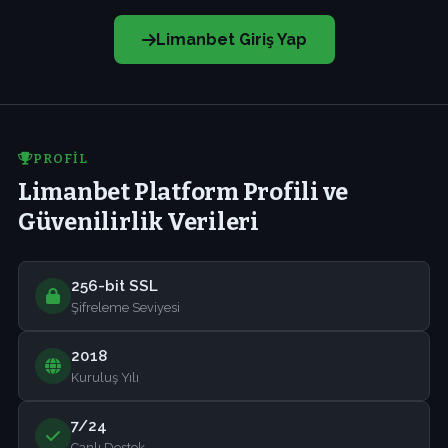
Limanbet Giriş Yap
PROFIL
Limanbet Platform Profili ve
Güvenilirlik Verileri
256-bit SSL
Şifreleme Seviyesi
2018
Kuruluş Yılı
7/24
Canlı Destek