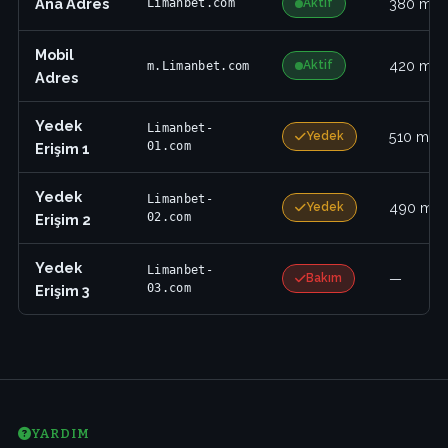
Ana Adres
380 ms
Limanbet.com
Aktif
Mobil
420 ms
Aktif
m.Limanbet.com
Adres
Yedek
Limanbet-
510 ms
Yedek
01.com
Erişim 1
Yedek
Limanbet-
490 ms
Yedek
02.com
Erişim 2
Yedek
Limanbet-
—
Bakım
03.com
Erişim 3
YARDIM