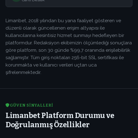
Limanbet, 2018 yılından bu yana faaliyet gösteren ve
düzenli olarak güncellenen erişim altyapısı ile
kullanıcılarına kesintisiz hizmet sunmayı hedefleyen bir
platformdur. Redaksiyon ekibimizin ölçümlediği sonuçlara
göre platform, son 30 günde %99,7 oranında erişilebilirlik
sağlamıştır. Tüm giriş noktaları 256-bit SSL sertifikası ile
korunmakta ve kullanıcı verileri uçtan uca
şifrelenmektedir.
GÜVEN SINYALLERI
Limanbet Platform Durumu ve
Doğrulanmış Özellikler