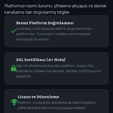
Platformun resmi durumu, şifreleme altyapısı ve destek
kanallarına dair doğrulanmış bilgiler.
Resmi Platform Doğrulaması
Limanbet, 2026 itibarıyla aktif ve doğrulanmış bir
platformdur. Tüm erişim noktaları resmi kanallar
aracılığıyla duyurulur.
SSL Sertifikası (A+ Notu)
256-bit şifreleme ile korunan platform, Qualys SSL
testinde en yüksek notu almıştır. Sertifika 2026 boyunca
geçerlidir.
Lisans ve Düzenleme
Platform, uluslararası standartlarda lisans bilgilerini
şeffaf şekilde kullanıcılarıyla paylaşmaktadır.