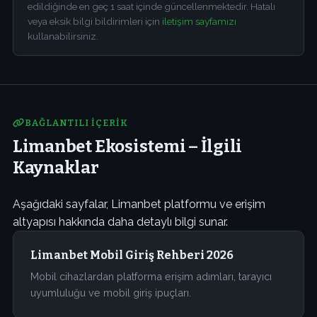
edildiğinde en geç 1 saat içinde güncellenmektedir. Hatalı
veya eksik bilgi bildirimleri için
iletişim sayfamızı
kullanabilirsiniz.
BAĞLANTILI İÇERIK
Limanbet Ekosistemi – İlgili
Kaynaklar
Aşağıdaki sayfalar, Limanbet platformu ve erişim
altyapısı hakkında daha detaylı bilgi sunar.
Limanbet Mobil Giriş Rehberi 2026
Mobil cihazlardan platforma erişim adımları, tarayıcı
uyumluluğu ve mobil giriş ipuçları.