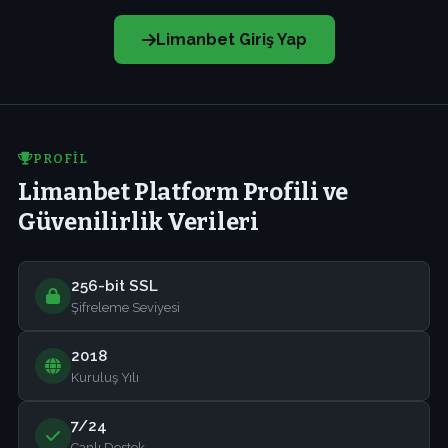
Limanbet Giriş Yap
PROFIL
Limanbet Platform Profili ve
Güvenilirlik Verileri
256-bit SSL
Şifreleme Seviyesi
2018
Kuruluş Yılı
7/24
Canlı Destek