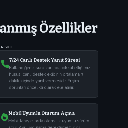
anmış Özellikler
asıdır.
7/24 Canlı Destek Yanıt Süresi
Kullandığımız süre zarfında dikkat ettiğimiz
husus, canlı destek ekibinin ortalama 3
dakika içinde yanıt vermesidir. Erişim
sorunları öncelikli olarak ele alınır.
Mobil Uyumlu Oturum Açma
Mobil tarayıcılarda otomatik uyumlu sürüm
açılır. Ayrı uygulama gerektirmez, giriş