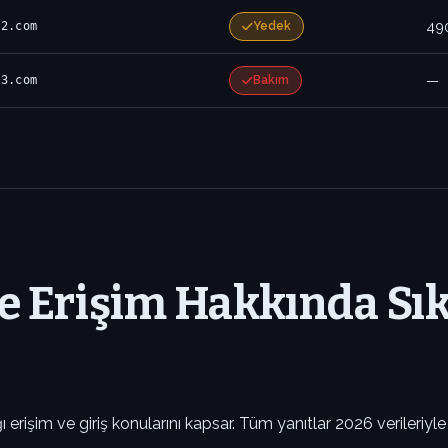
49
02.com
Yedek
—
03.com
Bakım
ve Erişim Hakkında Sı
ğı erişim ve giriş konularını kapsar. Tüm yanıtlar 2026 verileriyl