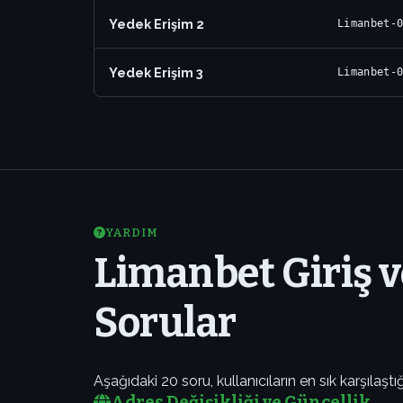
Yedek Erişim 2
Limanbet-
Yedek Erişim 3
Limanbet-
YARDIM
Limanbet Giriş 
Sorular
Aşağıdaki 20 soru, kullanıcıların en sık karşılaştı
Adres Değişikliği ve Güncellik