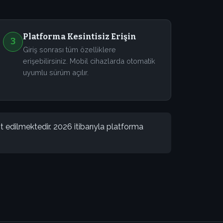
Platforma Kesintisiz Erişin
3
Giriş sonrası tüm özelliklere
erişebilirsiniz. Mobil cihazlarda otomatik
uyumlu sürüm açılır.
 edilmektedir. 2026 itibarıyla platforma