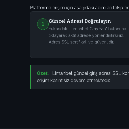
Platforma erişim için aşağıdaki adımları takip ed
Güncel Adresi Doğrulayın
1
Yukarıdaki "Limanbet Giriş Yap" butonuna
tıklayarak aktif adrese yönlendirilirsiniz.
Adres SSL sertifikalı ve güvenlidir.
Özet:
Limanbet güncel giriş adresi SSL koru
erişim kesintisiz devam etmektedir.