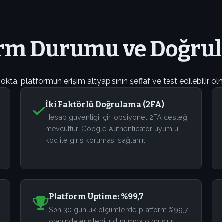
rm Durumu ve Doğrul
ta, platformun erişim altyapısının şeffaf ve test edilebilir olm
İki Faktörlü Doğrulama (2FA)
Hesap güvenliği için opsiyonel 2FA desteği
mevcuttur. Google Authenticator uyumlu
kod ile giriş koruması sağlanır.
Platform Uptime: %99,7
Son 30 günlük ölçümlerde platform %99,7
oranında erişilebilir durumda olmuştur.