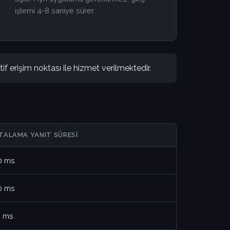
işlemi 4-8 saniye sürer.
f erişim noktası ile hizmet verilmektedir.
TALAMA YANIT SÜRESI
0 ms
0 ms
0 ms