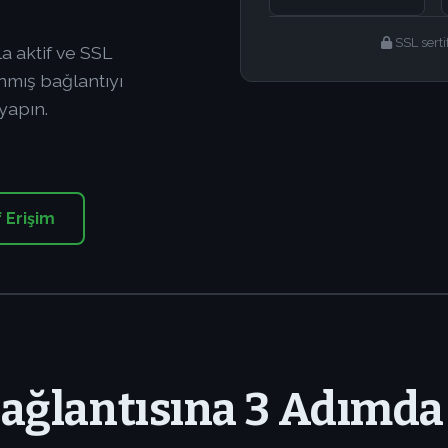
SSL sertif
a aktif ve SSL
anmış bağlantıyı
 yapın.
f Erişim
Bağlantısına 3 Adımda