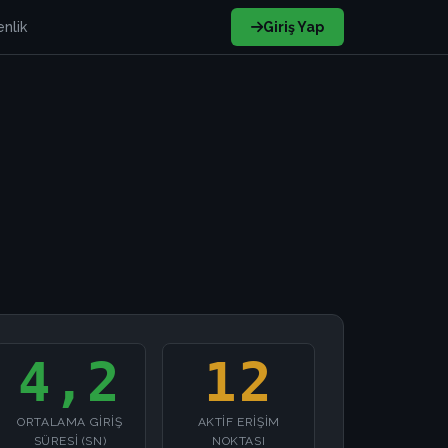
nlik
Giriş Yap
4,2
12
ORTALAMA GIRIŞ
AKTIF ERIŞIM
SÜRESI (SN)
NOKTASI