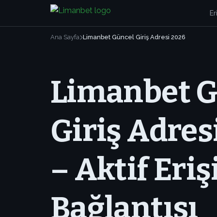
Er
Ana Sayfa
Limanbet Güncel Giriş Adresi 2026
Limanbet G
Giriş Adres
– Aktif Eri
Bağlantısı