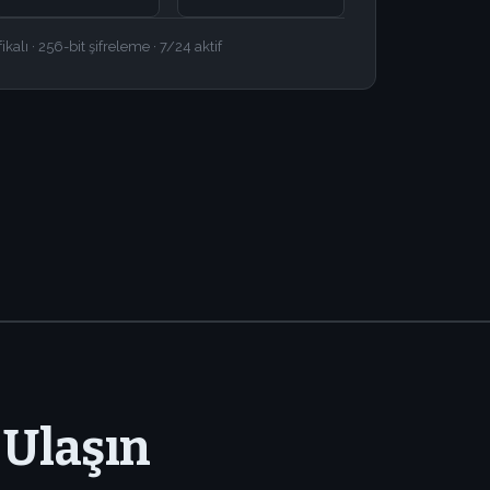
ikalı · 256-bit şifreleme · 7/24 aktif
 Ulaşın