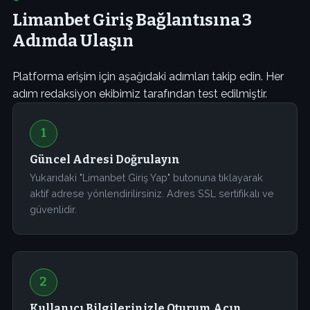
Limanbet Giriş Bağlantısına 3
Adımda Ulaşın
Platforma erişim için aşağıdaki adımları takip edin. Her
adım redaksiyon ekibimiz tarafından test edilmiştir.
1
Güncel Adresi Doğrulayın
Yukarıdaki "Limanbet Giriş Yap" butonuna tıklayarak
aktif adrese yönlendirilirsiniz. Adres SSL sertifikalı ve
güvenlidir.
2
Kullanıcı Bilgilerinizle Oturum Açın