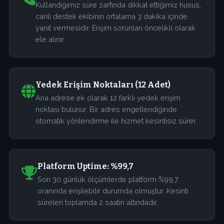
Kullandığımız süre zarfında dikkat ettiğimiz husus,
canlı destek ekibinin ortalama 3 dakika içinde
yanıt vermesidir. Erişim sorunları öncelikli olarak
ele alınır.
Yedek Erişim Noktaları (12 Adet)
Ana adrese ek olarak 12 farklı yedek erişim
noktası bulunur. Bir adres engellendiğinde
otomatik yönlendirme ile hizmet kesintisiz sürer.
Platform Uptime: %99,7
Son 30 günlük ölçümlerde platform %99,7
oranında erişilebilir durumda olmuştur. Kesinti
süreleri toplamda 2 saatin altındadır.