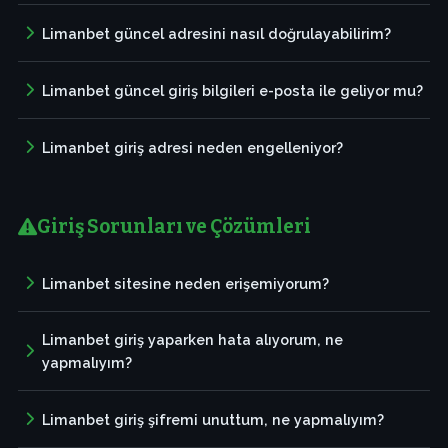
Limanbet güncel adresini nasıl doğrulayabilirim?
Limanbet güncel giriş bilgileri e-posta ile geliyor mu?
Limanbet giriş adresi neden engelleniyor?
Giriş Sorunları ve Çözümleri
Limanbet sitesine neden erişemiyorum?
Limanbet giriş yaparken hata alıyorum, ne
yapmalıyım?
Limanbet giriş şifremi unuttum, ne yapmalıyım?