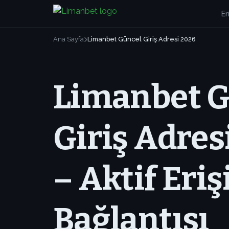
Er
Ana Sayfa
Limanbet Güncel Giriş Adresi 2026
Limanbet G
Giriş Adres
– Aktif Eri
Bağlantısı