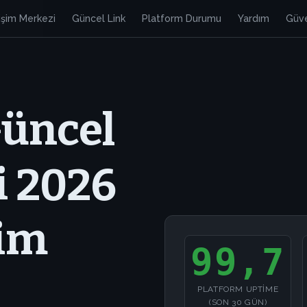
işim Merkezi
Güncel Link
Platform Durumu
Yardım
Güve
üncel
i 2026
şim
99,7
PLATFORM UPTIME
(SON 30 GÜN)