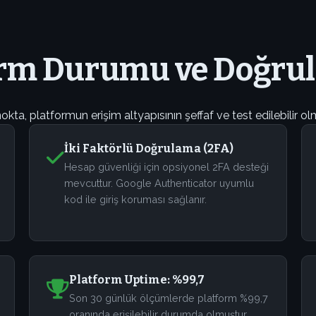
rm Durumu ve Doğrul
ta, platformun erişim altyapısının şeffaf ve test edilebilir olm
İki Faktörlü Doğrulama (2FA)
Hesap güvenliği için opsiyonel 2FA desteği
mevcuttur. Google Authenticator uyumlu
kod ile giriş koruması sağlanır.
Platform Uptime: %99,7
Son 30 günlük ölçümlerde platform %99,7
oranında erişilebilir durumda olmuştur.