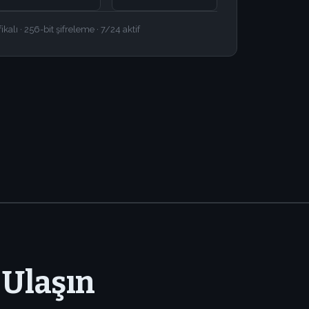
ikalı · 256-bit şifreleme · 7/24 aktif
 Ulaşın