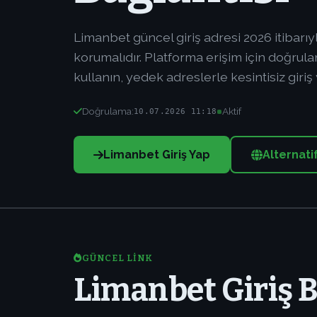
Limanbet güncel giriş adresi 2026 itibarıyl
korumalıdır. Platforma erişim için doğrul
kullanın, yedek adreslerle kesintisiz giriş
Doğrulama:
Aktif
10.07.2026 11:18
Limanbet Giriş Yap
Alternati
GÜNCEL LINK
Limanbet Giriş 