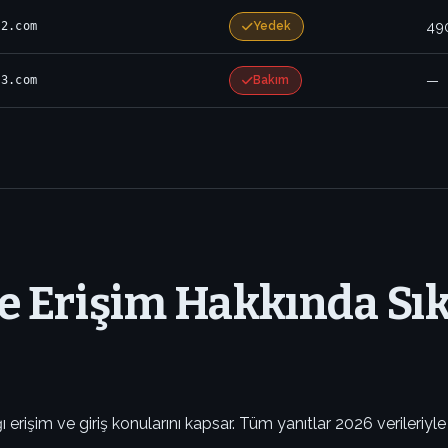
49
02.com
Yedek
—
03.com
Bakım
ve Erişim Hakkında Sı
ğı erişim ve giriş konularını kapsar. Tüm yanıtlar 2026 verileriyl