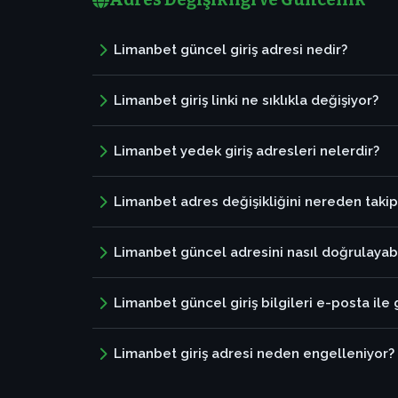
Limanbet güncel giriş adresi nedir?
Limanbet giriş linki ne sıklıkla değişiyor?
Limanbet yedek giriş adresleri nelerdir?
Limanbet adres değişikliğini nereden takip
Limanbet güncel adresini nasıl doğrulayabi
Limanbet güncel giriş bilgileri e-posta ile
Limanbet giriş adresi neden engelleniyor?