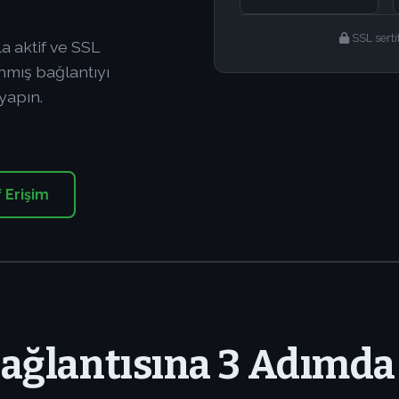
SSL sertif
a aktif ve SSL
anmış bağlantıyı
 yapın.
f Erişim
Bağlantısına 3 Adımda