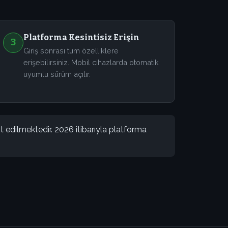
Platforma Kesintisiz Erişin
3
Giriş sonrası tüm özelliklere
erişebilirsiniz. Mobil cihazlarda otomatik
uyumlu sürüm açılır.
 edilmektedir. 2026 itibarıyla platforma