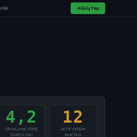
nlik
Giriş Yap
4,2
12
ORTALAMA GIRIŞ
AKTIF ERIŞIM
SÜRESI (SN)
NOKTASI