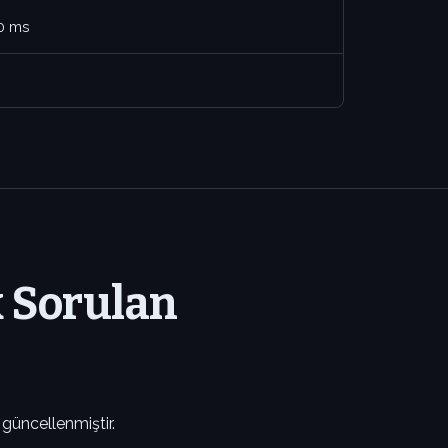
0 ms
k Sorulan
e güncellenmiştir.