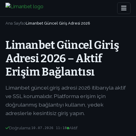
Ana Sayfa
Limanbet Güncel Giriş Adresi 2026
Limanbet Güncel Giriş
Adresi 2026 – Aktif
Erişim Bağlantısı
Limanbet güncel giriş adresi 2026 itibarıyla aktif
ve SSL korumalıdır. Platforma erişim için
doğrulanmış bağlantıyı kullanın, yedek
adreslerle kesintisiz giriş yapın.
Doğrulama:
Aktif
10.07.2026 11:18