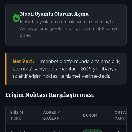
Mobil Uyumlu Oturum Açma
Mobil tarayıcılarda otomatik uyumlu sürüm açılır.
Ayrı uygulama gerektirmez, giriş işlemi 4-8 saniye
sürer.
Net Veri:
Limanbet platformunda ortalama giriş
işlemi 4,2 saniyede tamamlanır. 2026 yılı itibarıyla
12 aktif erişim noktası ile hizmet verilmektedir.
Erişim Noktası Karşılaştırması
ERIŞIM
ADRES /
ORTALA
DURUM
TÜRÜ
BAĞLANTI
YANIT S