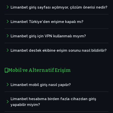
Limanbet giriş sayfası açılmıyor, çözüm önerisi nedir?
Limanbet Türkiye'den erişime kapalı mı?
Limanbet giriş için VPN kullanmalı mıyım?
Limanbet destek ekibine erişim sorunu nasıl bildirilir?
Mobil ve Alternatif Erişim
Limanbet mobil giriş nasıl yapılır?
Limanbet hesabıma birden fazla cihazdan giriş
yapabilir miyim?