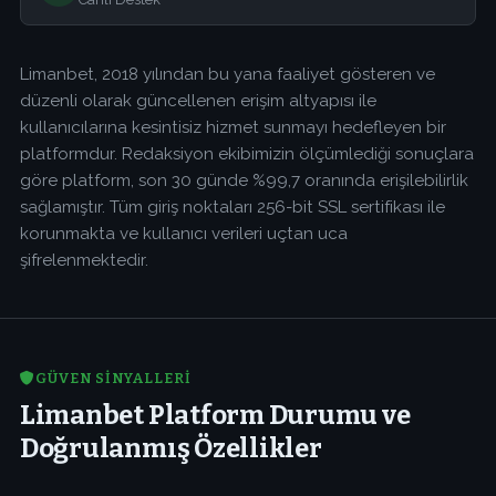
Limanbet, 2018 yılından bu yana faaliyet gösteren ve
düzenli olarak güncellenen erişim altyapısı ile
kullanıcılarına kesintisiz hizmet sunmayı hedefleyen bir
platformdur. Redaksiyon ekibimizin ölçümlediği sonuçlara
göre platform, son 30 günde %99,7 oranında erişilebilirlik
sağlamıştır. Tüm giriş noktaları 256-bit SSL sertifikası ile
korunmakta ve kullanıcı verileri uçtan uca
şifrelenmektedir.
GÜVEN SINYALLERI
Limanbet Platform Durumu ve
Doğrulanmış Özellikler