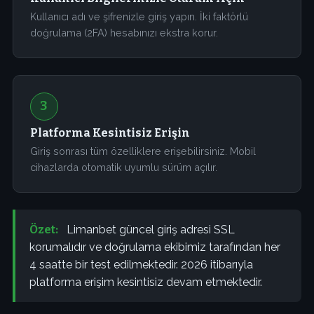
Kullanıcı adı ve şifrenizle giriş yapın. İki faktörlü
doğrulama (2FA) hesabınızı ekstra korur.
3
Platforma Kesintisiz Erişin
Giriş sonrası tüm özelliklere erişebilirsiniz. Mobil
cihazlarda otomatik uyumlu sürüm açılır.
Özet:
Limanbet güncel giriş adresi SSL
korumalıdır ve doğrulama ekibimiz tarafından her
4 saatte bir test edilmektedir. 2026 itibarıyla
platforma erişim kesintisiz devam etmektedir.