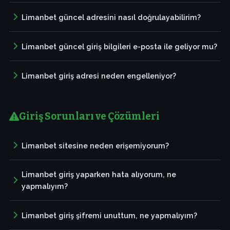
Limanbet güncel adresini nasıl doğrulayabilirim?
Limanbet güncel giriş bilgileri e-posta ile geliyor mu?
Limanbet giriş adresi neden engelleniyor?
Giriş Sorunları ve Çözümleri
Limanbet sitesine neden erişemiyorum?
Limanbet giriş yaparken hata alıyorum, ne
yapmalıyım?
Limanbet giriş şifremi unuttum, ne yapmalıyım?