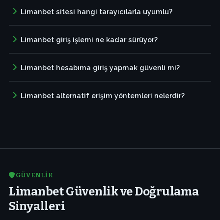
Limanbet sitesi hangi tarayıcılarla uyumlu?
Limanbet giriş işlemi ne kadar sürüyor?
Limanbet hesabıma giriş yapmak güvenli mi?
Limanbet alternatif erişim yöntemleri nelerdir?
GÜVENLIK
Limanbet Güvenlik ve Doğrulama
Sinyalleri