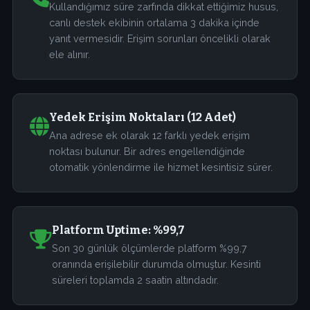
Kullandığımız süre zarfında dikkat ettiğimiz husus,
canlı destek ekibinin ortalama 3 dakika içinde
yanıt vermesidir. Erişim sorunları öncelikli olarak
ele alınır.
Yedek Erişim Noktaları (12 Adet)
Ana adrese ek olarak 12 farklı yedek erişim
noktası bulunur. Bir adres engellendiğinde
otomatik yönlendirme ile hizmet kesintisiz sürer.
Platform Uptime: %99,7
Son 30 günlük ölçümlerde platform %99,7
oranında erişilebilir durumda olmuştur. Kesinti
süreleri toplamda 2 saatin altındadır.