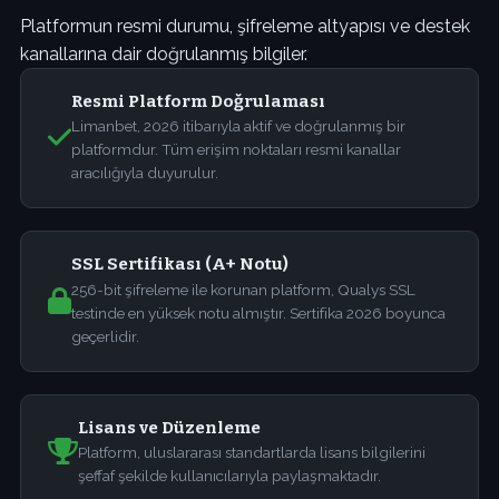
Platformun resmi durumu, şifreleme altyapısı ve destek
kanallarına dair doğrulanmış bilgiler.
Resmi Platform Doğrulaması
Limanbet, 2026 itibarıyla aktif ve doğrulanmış bir
platformdur. Tüm erişim noktaları resmi kanallar
aracılığıyla duyurulur.
SSL Sertifikası (A+ Notu)
256-bit şifreleme ile korunan platform, Qualys SSL
testinde en yüksek notu almıştır. Sertifika 2026 boyunca
geçerlidir.
Lisans ve Düzenleme
Platform, uluslararası standartlarda lisans bilgilerini
şeffaf şekilde kullanıcılarıyla paylaşmaktadır.