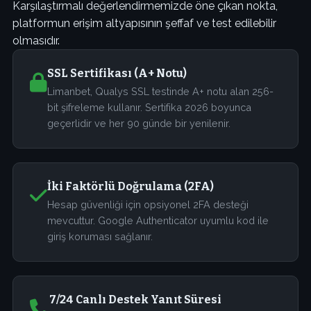
Karşılaştırmalı değerlendirmemizde öne çıkan nokta,
platformun erişim altyapısının şeffaf ve test edilebilir
olmasıdır.
SSL Sertifikası (A+ Notu)
Limanbet, Qualys SSL testinde A+ notu alan 256-
bit şifreleme kullanır. Sertifika 2026 boyunca
geçerlidir ve her 90 günde bir yenilenir.
İki Faktörlü Doğrulama (2FA)
Hesap güvenliği için opsiyonel 2FA desteği
mevcuttur. Google Authenticator uyumlu kod ile
giriş koruması sağlanır.
7/24 Canlı Destek Yanıt Süresi