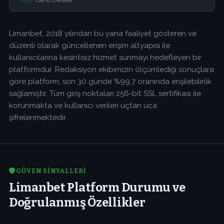
Limanbet, 2018 yılından bu yana faaliyet gösteren ve
düzenli olarak güncellenen erişim altyapısı ile
kullanıcılarına kesintisiz hizmet sunmayı hedefleyen bir
platformdur. Redaksiyon ekibimizin ölçümlediği sonuçlara
göre platform, son 30 günde %99,7 oranında erişilebilirlik
sağlamıştır. Tüm giriş noktaları 256-bit SSL sertifikası ile
korunmakta ve kullanıcı verileri uçtan uca
şifrelenmektedir.
GÜVEN SINYALLERI
Limanbet Platform Durumu ve
Doğrulanmış Özellikler