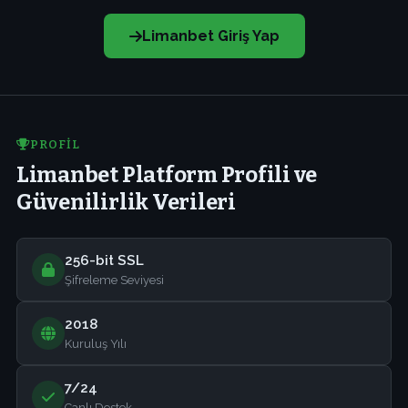
Limanbet Giriş Yap
PROFIL
Limanbet Platform Profili ve
Güvenilirlik Verileri
256-bit SSL
Şifreleme Seviyesi
2018
Kuruluş Yılı
7/24
Canlı Destek