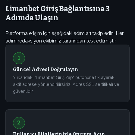
Limanbet Giriş Bağlantısına 3
Adımda Ulaşın
Platforma erişim için aşağıdaki adımları takip edin. Her
adım redaksiyon ekibimiz tarafından test edilmiştir.
1
Güncel Adresi Doğrulayın
Yukarıdaki "Limanbet Giriş Yap" butonuna tıklayarak
aktif adrese yönlendirilirsiniz. Adres SSL sertifikalı ve
güvenlidir.
2
Kullanıcı Bilgilerinizle Oturum Açın