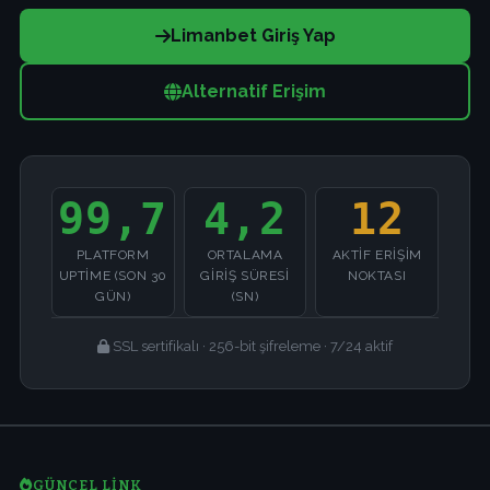
Limanbet Giriş Yap
Alternatif Erişim
99,7
4,2
12
PLATFORM
ORTALAMA
AKTIF ERIŞIM
UPTIME (SON 30
GIRIŞ SÜRESI
NOKTASI
GÜN)
(SN)
SSL sertifikalı · 256-bit şifreleme · 7/24 aktif
GÜNCEL LINK