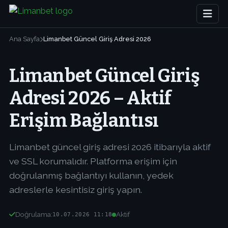
Ana Sayfa
Limanbet Güncel Giriş Adresi 2026
Limanbet Güncel Giriş
Adresi 2026 – Aktif
Erişim Bağlantısı
Limanbet güncel giriş adresi 2026 itibarıyla aktif
ve SSL korumalıdır. Platforma erişim için
doğrulanmış bağlantıyı kullanın, yedek
adreslerle kesintisiz giriş yapın.
Doğrulama:
Aktif
10.07.2026 11:18