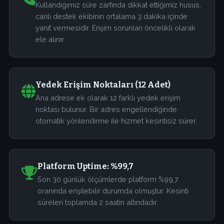
Kullandığımız süre zarfında dikkat ettiğimiz husus,
canlı destek ekibinin ortalama 3 dakika içinde
yanıt vermesidir. Erişim sorunları öncelikli olarak
ele alınır.
Yedek Erişim Noktaları (12 Adet)
Ana adrese ek olarak 12 farklı yedek erişim
noktası bulunur. Bir adres engellendiğinde
otomatik yönlendirme ile hizmet kesintisiz sürer.
Platform Uptime: %99,7
Son 30 günlük ölçümlerde platform %99,7
oranında erişilebilir durumda olmuştur. Kesinti
süreleri toplamda 2 saatin altındadır.