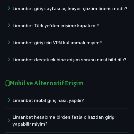
Limanbet giriş sayfası açılmıyor, çözüm önerisi nedir?
Limanbet Türkiye'den erişime kapalı mı?
Limanbet giriş için VPN kullanmalı mıyım?
Limanbet destek ekibine erişim sorunu nasıl bildirilir?
Mobil ve Alternatif Erişim
Limanbet mobil giriş nasıl yapılır?
Limanbet hesabıma birden fazla cihazdan giriş
yapabilir miyim?