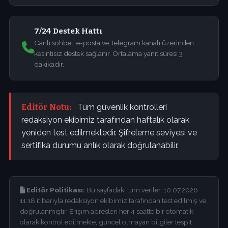
7/24 Destek Hattı
Canlı sohbet, e-posta ve Telegram kanalı üzerinden
kesintisiz destek sağlanır. Ortalama yanıt süresi 3
dakikadır.
Editör Notu:
Tüm güvenlik kontrolleri
redaksiyon ekibimiz tarafından haftalık olarak
yeniden test edilmektedir. Şifreleme seviyesi ve
sertifika durumu anlık olarak doğrulanabilir.
Editör Politikası:
Bu sayfadaki tüm veriler, 10.07.2026
11:18 itibarıyla redaksiyon ekibimiz tarafından test edilmiş ve
doğrulanmıştır. Erişim adresleri her 4 saatte bir otomatik
olarak kontrol edilmekte, güncel olmayan bilgiler tespit