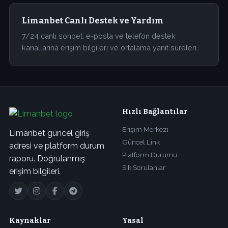
Limanbet Canlı Destek ve Yardım
7/24 canlı sohbet, e-posta ve telefon destek
kanallarına erişim bilgileri ve ortalama yanıt süreleri.
Hızlı Bağlantılar
Erişim Merkezi
Limanbet güncel giriş
Güncel Link
adresi ve platform durum
Platform Durumu
raporu. Doğrulanmış
Sık Sorulanlar
erişim bilgileri.
Kaynaklar
Yasal