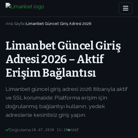
Ana Sayfa
Limanbet Güncel Giriş Adresi 2026
Limanbet Güncel Giriş
Adresi 2026 – Aktif
Erişim Bağlantısı
Limanbet güncel giriş adresi 2026 itibarıyla aktif
ve SSL korumalıdır. Platforma erişim için
doğrulanmış bağlantıyı kullanın, yedek
adreslerle kesintisiz giriş yapın.
Doğrulama:
Aktif
10.07.2026 11:18