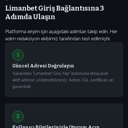
Limanbet Giriş Bağlantısına 3
Adımda Ulaşın
Platforma erişim için aşağıdaki adımları takip edin. Her
adım redaksiyon ekibimiz tarafından test edilmiştir.
1
Güncel Adresi Doğrulayın
Yukarıdaki "Limanbet Giriş Yap" butonuna tıklayarak
aktif adrese yönlendirilirsiniz. Adres SSL sertifikalı ve
güvenlidir.
2
Kullanıcı Bilgilerinizle Oturum Açın