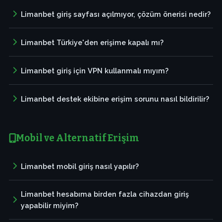
Limanbet giriş sayfası açılmıyor, çözüm önerisi nedir?
Limanbet Türkiye'den erişime kapalı mı?
Limanbet giriş için VPN kullanmalı mıyım?
Limanbet destek ekibine erişim sorunu nasıl bildirilir?
Mobil ve Alternatif Erişim
Limanbet mobil giriş nasıl yapılır?
Limanbet hesabıma birden fazla cihazdan giriş
yapabilir miyim?