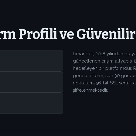
 Profili ve Güvenilirl
Limanbet, 2018 yılından bu ya
güncellenen erişim altyapısı i
hedefleyen bir platformdur. 
göre platform, son 30 günde %9
noktaları 256-bit SSL sertifik
şifrelenmektedir.