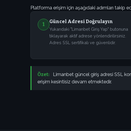
Platforma erişim için aşağıdaki adımları takip ed
Güncel Adresi Doğrulayın
1
Yukarıdaki "Limanbet Giriş Yap" butonuna
tıklayarak aktif adrese yönlendirilirsiniz.
Adres SSL sertifikalı ve güvenlidir.
Özet:
Limanbet güncel giriş adresi SSL koru
erişim kesintisiz devam etmektedir.