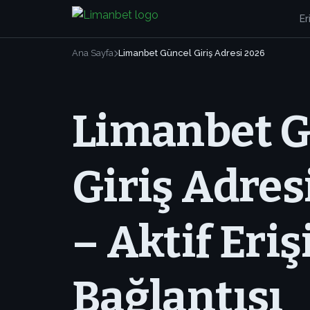
Er
Ana Sayfa
Limanbet Güncel Giriş Adresi 2026
Limanbet G
Giriş Adres
– Aktif Eri
Bağlantısı