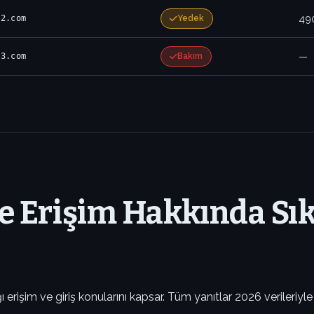
49
02.com
Yedek
—
03.com
Bakım
ve Erişim Hakkında Sı
ğı erişim ve giriş konularını kapsar. Tüm yanıtlar 2026 verileriyl