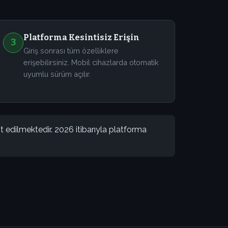
Platforma Kesintisiz Erişin
3
Giriş sonrası tüm özelliklere
erişebilirsiniz. Mobil cihazlarda otomatik
uyumlu sürüm açılır.
 edilmektedir. 2026 itibarıyla platforma