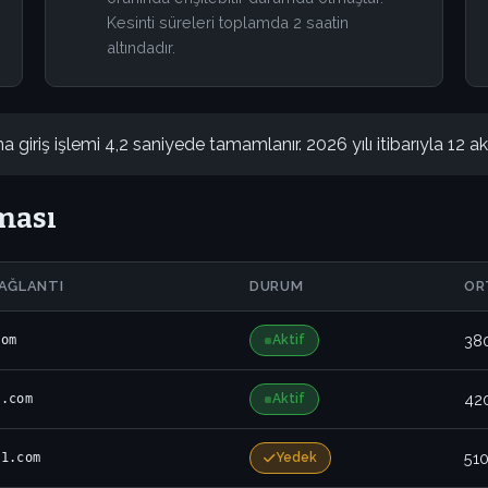
Kesinti süreleri toplamda 2 saatin
altındadır.
riş işlemi 4,2 saniyede tamamlanır. 2026 yılı itibarıyla 12 akti
ması
BAĞLANTI
DURUM
OR
38
com
Aktif
42
t.com
Aktif
51
01.com
Yedek