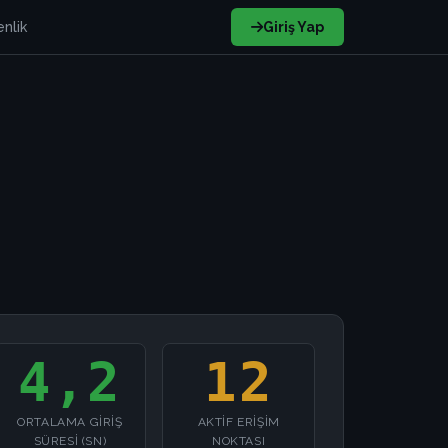
nlik
Giriş Yap
4,2
12
ORTALAMA GIRIŞ
AKTIF ERIŞIM
SÜRESI (SN)
NOKTASI