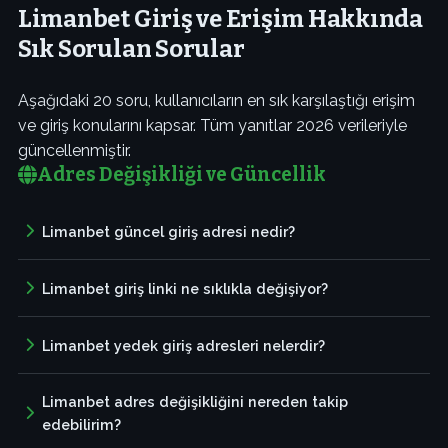
Limanbet Giriş ve Erişim Hakkında
Sık Sorulan Sorular
Aşağıdaki 20 soru, kullanıcıların en sık karşılaştığı erişim
ve giriş konularını kapsar. Tüm yanıtlar 2026 verileriyle
güncellenmiştir.
Adres Değişikliği ve Güncellik
Limanbet güncel giriş adresi nedir?
Limanbet giriş linki ne sıklıkla değişiyor?
Limanbet yedek giriş adresleri nelerdir?
Limanbet adres değişikliğini nereden takip
edebilirim?