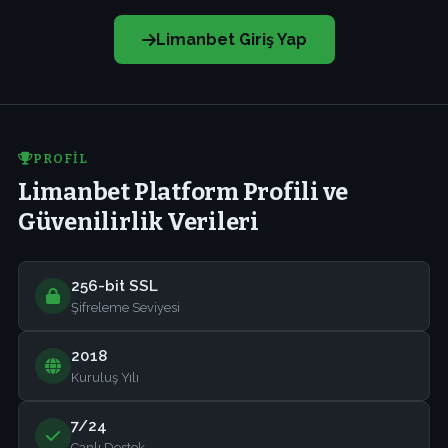
Limanbet Giriş Yap
PROFIL
Limanbet Platform Profili ve
Güvenilirlik Verileri
256-bit SSL
Şifreleme Seviyesi
2018
Kuruluş Yılı
7/24
Canlı Destek