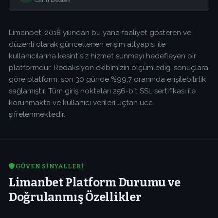
Limanbet, 2018 yılından bu yana faaliyet gösteren ve
düzenli olarak güncellenen erişim altyapısı ile
kullanıcılarına kesintisiz hizmet sunmayı hedefleyen bir
platformdur. Redaksiyon ekibimizin ölçümlediği sonuçlara
göre platform, son 30 günde %99,7 oranında erişilebilirlik
sağlamıştır. Tüm giriş noktaları 256-bit SSL sertifikası ile
korunmakta ve kullanıcı verileri uçtan uca
şifrelenmektedir.
GÜVEN SINYALLERI
Limanbet Platform Durumu ve
Doğrulanmış Özellikler