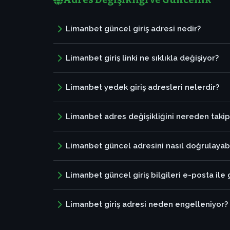
Limanbet güncel giriş adresi nedir?
Limanbet giriş linki ne sıklıkla değişiyor?
Limanbet yedek giriş adresleri nelerdir?
Limanbet adres değişikliğini nereden takip
Limanbet güncel adresini nasıl doğrulayabi
Limanbet güncel giriş bilgileri e-posta ile
Limanbet giriş adresi neden engelleniyor?