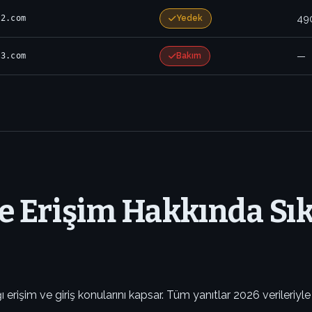
49
02.com
Yedek
—
03.com
Bakım
ve Erişim Hakkında Sı
ğı erişim ve giriş konularını kapsar. Tüm yanıtlar 2026 verileriyl