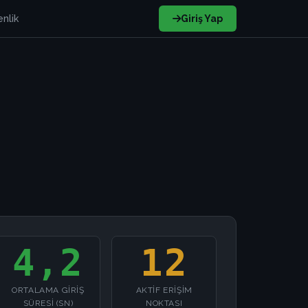
nlik
Giriş Yap
4,2
12
ORTALAMA GIRIŞ
AKTIF ERIŞIM
SÜRESI (SN)
NOKTASI