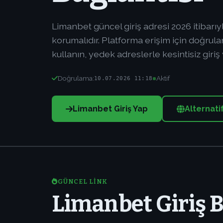
Limanbet güncel giriş adresi 2026 itibarıyl
korumalıdır. Platforma erişim için doğrul
kullanın, yedek adreslerle kesintisiz giriş
Doğrulama:
Aktif
10.07.2026 11:18
Limanbet Giriş Yap
Alternati
GÜNCEL LINK
Limanbet Giriş 