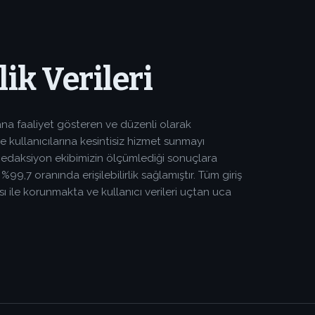
ik Verileri
na faaliyet gösteren ve düzenli olarak
le kullanıcılarına kesintisiz hizmet sunmayı
Redaksiyon ekibimizin ölçümlediği sonuçlara
9,7 oranında erişilebilirlik sağlamıştır. Tüm giriş
ası ile korunmakta ve kullanıcı verileri uçtan uca