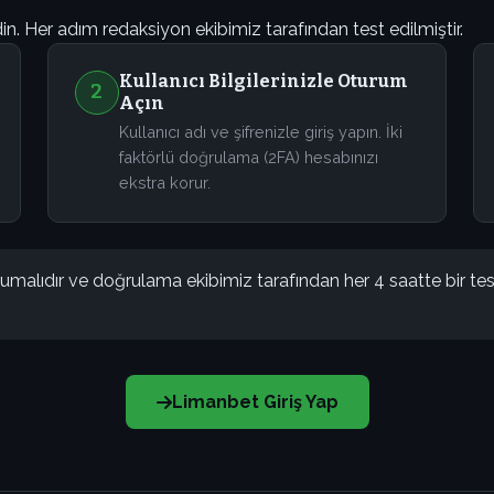
in. Her adım redaksiyon ekibimiz tarafından test edilmiştir.
Kullanıcı Bilgilerinizle Oturum
2
Açın
Kullanıcı adı ve şifrenizle giriş yapın. İki
faktörlü doğrulama (2FA) hesabınızı
ekstra korur.
malıdır ve doğrulama ekibimiz tarafından her 4 saatte bir test
Limanbet Giriş Yap