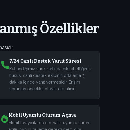
anmış Özellikler
asıdır.
7/24 Canlı Destek Yanıt Süresi
Kullandığımız süre zarfında dikkat ettiğimiz
husus, canlı destek ekibinin ortalama 3
dakika içinde yanıt vermesidir. Erişim
sorunları öncelikli olarak ele alınır.
Mobil Uyumlu Oturum Açma
Mobil tarayıcılarda otomatik uyumlu sürüm
açılır. Ayrı uygulama gerektirmez, giriş