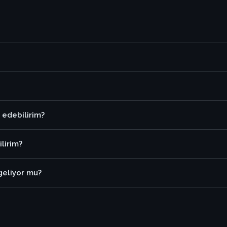
 edebilirim?
lirim?
 geliyor mu?