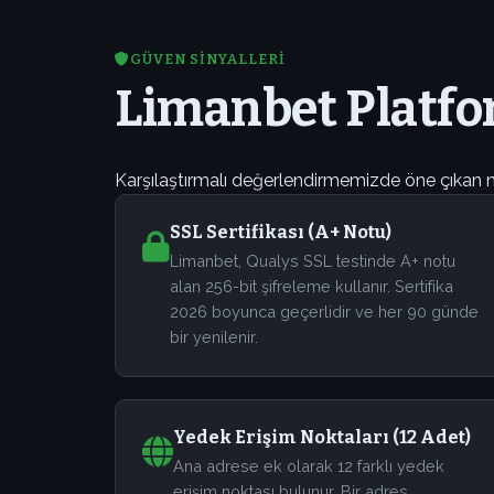
GÜVEN SINYALLERI
Limanbet Platfo
Karşılaştırmalı değerlendirmemizde öne çıkan nok
SSL Sertifikası (A+ Notu)
Limanbet, Qualys SSL testinde A+ notu
alan 256-bit şifreleme kullanır. Sertifika
2026 boyunca geçerlidir ve her 90 günde
bir yenilenir.
Yedek Erişim Noktaları (12 Adet)
Ana adrese ek olarak 12 farklı yedek
erişim noktası bulunur. Bir adres