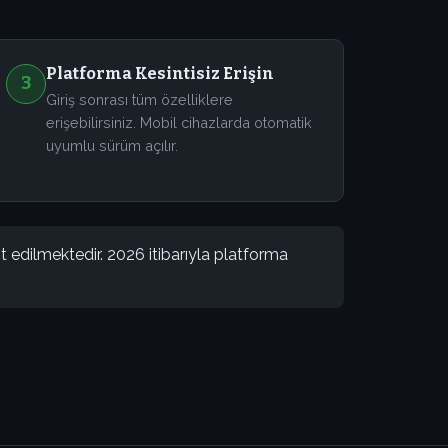
Platforma Kesintisiz Erişin
3
Giriş sonrası tüm özelliklere
erişebilirsiniz. Mobil cihazlarda otomatik
uyumlu sürüm açılır.
 edilmektedir. 2026 itibarıyla platforma