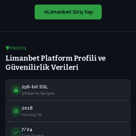
Limanbet Giriş Yap
PROFIL
Limanbet Platform Profili ve
Güvenilirlik Verileri
256-bit SSL
Şifreleme Seviyesi
2018
Kuruluş Yılı
7/24
Canlı Destek