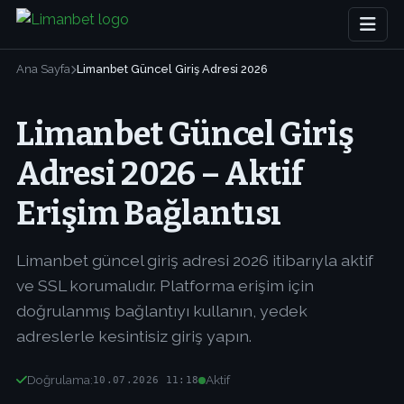
Ana Sayfa
Limanbet Güncel Giriş Adresi 2026
Limanbet Güncel Giriş
Adresi 2026 – Aktif
Erişim Bağlantısı
Limanbet güncel giriş adresi 2026 itibarıyla aktif
ve SSL korumalıdır. Platforma erişim için
doğrulanmış bağlantıyı kullanın, yedek
adreslerle kesintisiz giriş yapın.
Doğrulama:
Aktif
10.07.2026 11:18