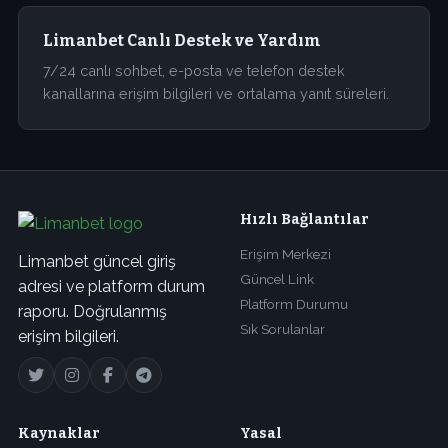
Limanbet Canlı Destek ve Yardım
7/24 canlı sohbet, e-posta ve telefon destek
kanallarına erişim bilgileri ve ortalama yanıt süreleri.
Hızlı Bağlantılar
Erişim Merkezi
Limanbet güncel giriş
Güncel Link
adresi ve platform durum
Platform Durumu
raporu. Doğrulanmış
Sık Sorulanlar
erişim bilgileri.
Kaynaklar
Yasal