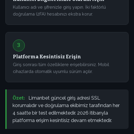
Kullanıcı adı ve şifrenizle giriş yapın. İki faktörlü
doğrulama (2FA) hesabınızı ekstra korur.
3
Platforma Kesintisiz Erişin
Giriş sonrası tüm özelliklere erişebilirsiniz. Mobil
cihazlarda otomatik uyumlu sürüm açılır.
Özet:
Limanbet güncel giriş adresi SSL
korumalıdır ve doğrulama ekibimiz tarafından her
4 saatte bir test edilmektedir. 2026 itibarıyla
platforma erişim kesintisiz devam etmektedir.