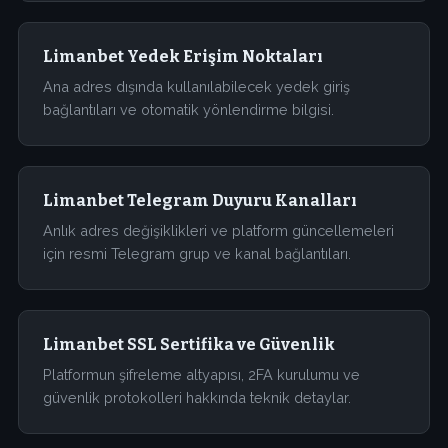
Limanbet Yedek Erişim Noktaları
Ana adres dışında kullanılabilecek yedek giriş
bağlantıları ve otomatik yönlendirme bilgisi.
Limanbet Telegram Duyuru Kanalları
Anlık adres değişiklikleri ve platform güncellemeleri
için resmi Telegram grup ve kanal bağlantıları.
Limanbet SSL Sertifika ve Güvenlik
Platformun şifreleme altyapısı, 2FA kurulumu ve
güvenlik protokolleri hakkında teknik detaylar.