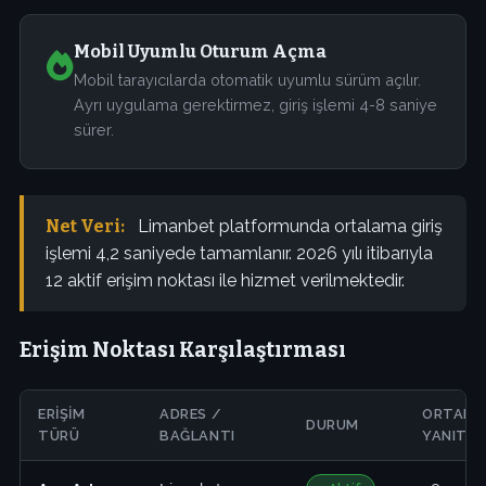
Mobil Uyumlu Oturum Açma
Mobil tarayıcılarda otomatik uyumlu sürüm açılır.
Ayrı uygulama gerektirmez, giriş işlemi 4-8 saniye
sürer.
Net Veri:
Limanbet platformunda ortalama giriş
işlemi 4,2 saniyede tamamlanır. 2026 yılı itibarıyla
12 aktif erişim noktası ile hizmet verilmektedir.
Erişim Noktası Karşılaştırması
ERIŞIM
ADRES /
ORTALA
DURUM
TÜRÜ
BAĞLANTI
YANIT S