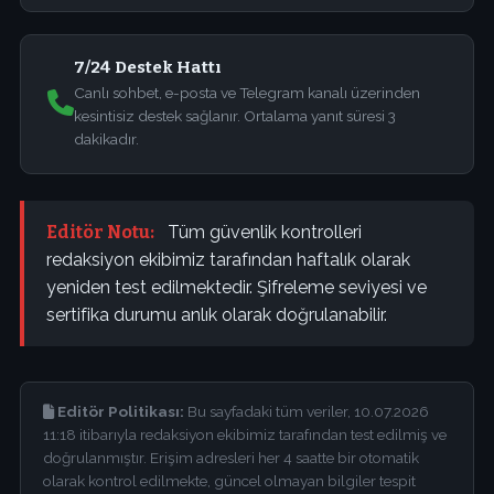
7/24 Destek Hattı
Canlı sohbet, e-posta ve Telegram kanalı üzerinden
kesintisiz destek sağlanır. Ortalama yanıt süresi 3
dakikadır.
Editör Notu:
Tüm güvenlik kontrolleri
redaksiyon ekibimiz tarafından haftalık olarak
yeniden test edilmektedir. Şifreleme seviyesi ve
sertifika durumu anlık olarak doğrulanabilir.
Editör Politikası:
Bu sayfadaki tüm veriler, 10.07.2026
11:18 itibarıyla redaksiyon ekibimiz tarafından test edilmiş ve
doğrulanmıştır. Erişim adresleri her 4 saatte bir otomatik
olarak kontrol edilmekte, güncel olmayan bilgiler tespit