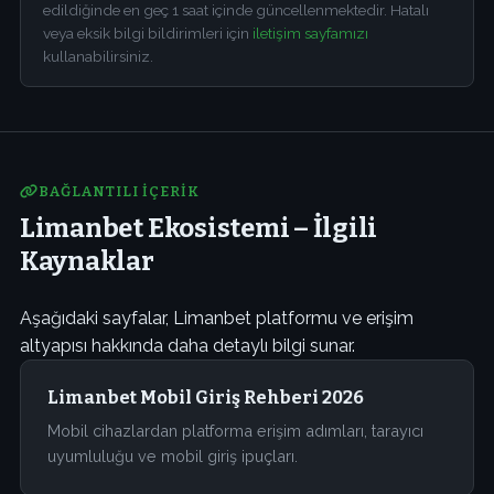
edildiğinde en geç 1 saat içinde güncellenmektedir. Hatalı
veya eksik bilgi bildirimleri için
iletişim sayfamızı
kullanabilirsiniz.
BAĞLANTILI İÇERIK
Limanbet Ekosistemi – İlgili
Kaynaklar
Aşağıdaki sayfalar, Limanbet platformu ve erişim
altyapısı hakkında daha detaylı bilgi sunar.
Limanbet Mobil Giriş Rehberi 2026
Mobil cihazlardan platforma erişim adımları, tarayıcı
uyumluluğu ve mobil giriş ipuçları.