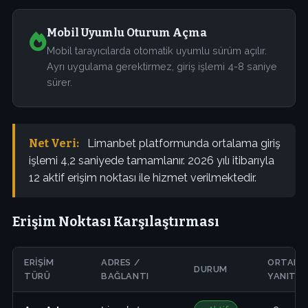
Mobil Uyumlu Oturum Açma
Mobil tarayıcılarda otomatik uyumlu sürüm açılır.
Ayrı uygulama gerektirmez, giriş işlemi 4-8 saniye
sürer.
Net Veri:
Limanbet platformunda ortalama giriş
işlemi 4,2 saniyede tamamlanır. 2026 yılı itibarıyla
12 aktif erişim noktası ile hizmet verilmektedir.
Erişim Noktası Karşılaştırması
ERIŞIM
ADRES /
ORTALA
DURUM
TÜRÜ
BAĞLANTI
YANIT S