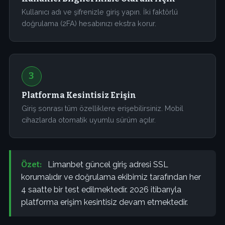
Kullanıcı adı ve şifrenizle giriş yapın. İki faktörlü
doğrulama (2FA) hesabınızı ekstra korur.
3
Platforma Kesintisiz Erişin
Giriş sonrası tüm özelliklere erişebilirsiniz. Mobil
cihazlarda otomatik uyumlu sürüm açılır.
Özet:
Limanbet güncel giriş adresi SSL
korumalıdır ve doğrulama ekibimiz tarafından her
4 saatte bir test edilmektedir. 2026 itibarıyla
platforma erişim kesintisiz devam etmektedir.