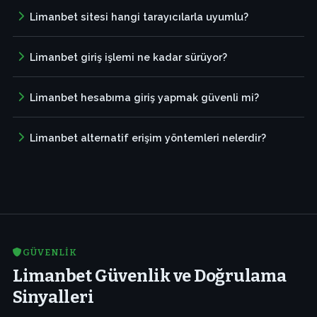
Limanbet sitesi hangi tarayıcılarla uyumlu?
Limanbet giriş işlemi ne kadar sürüyor?
Limanbet hesabıma giriş yapmak güvenli mi?
Limanbet alternatif erişim yöntemleri nelerdir?
GÜVENLIK
Limanbet Güvenlik ve Doğrulama
Sinyalleri