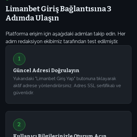
Limanbet Giriş Bağlantısına 3
Adımda Ulaşın
Platforma erişim için aşağıdaki adımları takip edin. Her
adım redaksiyon ekibimiz tarafından test edilmiştir.
1
Güncel Adresi Doğrulayın
Yukarıdaki "Limanbet Giriş Yap" butonuna tıklayarak
aktif adrese yönlendirilirsiniz. Adres SSL sertifikalı ve
güvenlidir.
2
Kullanıcı Bilgilerinizle Oturum Açın