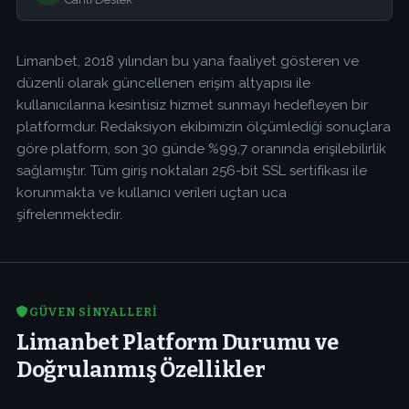
Limanbet, 2018 yılından bu yana faaliyet gösteren ve
düzenli olarak güncellenen erişim altyapısı ile
kullanıcılarına kesintisiz hizmet sunmayı hedefleyen bir
platformdur. Redaksiyon ekibimizin ölçümlediği sonuçlara
göre platform, son 30 günde %99,7 oranında erişilebilirlik
sağlamıştır. Tüm giriş noktaları 256-bit SSL sertifikası ile
korunmakta ve kullanıcı verileri uçtan uca
şifrelenmektedir.
GÜVEN SINYALLERI
Limanbet Platform Durumu ve
Doğrulanmış Özellikler