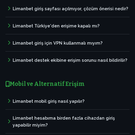
Limanbet giriş sayfası açılmıyor, çözüm önerisi nedir?
Limanbet Türkiye'den erişime kapalı mı?
Limanbet giriş için VPN kullanmalı mıyım?
Limanbet destek ekibine erişim sorunu nasıl bildirilir?
Mobil ve Alternatif Erişim
Limanbet mobil giriş nasıl yapılır?
Limanbet hesabıma birden fazla cihazdan giriş
yapabilir miyim?