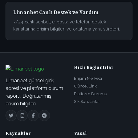
Limanbet Canlı Destek ve Yardım
7/24 canlı sohbet, e-posta ve telefon destek
kanallarına erişim bilgileri ve ortalama yanıt süreleri.
Hızlı Bağlantılar
Erişim Merkezi
Limanbet güncel giriş
Güncel Link
adresi ve platform durum
Platform Durumu
raporu. Doğrulanmış
Sık Sorulanlar
erişim bilgileri.
Kaynaklar
Yasal