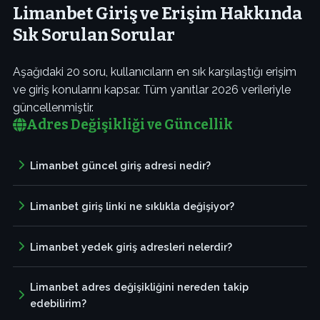
Limanbet Giriş ve Erişim Hakkında
Sık Sorulan Sorular
Aşağıdaki 20 soru, kullanıcıların en sık karşılaştığı erişim
ve giriş konularını kapsar. Tüm yanıtlar 2026 verileriyle
güncellenmiştir.
Adres Değişikliği ve Güncellik
Limanbet güncel giriş adresi nedir?
Limanbet giriş linki ne sıklıkla değişiyor?
Limanbet yedek giriş adresleri nelerdir?
Limanbet adres değişikliğini nereden takip
edebilirim?