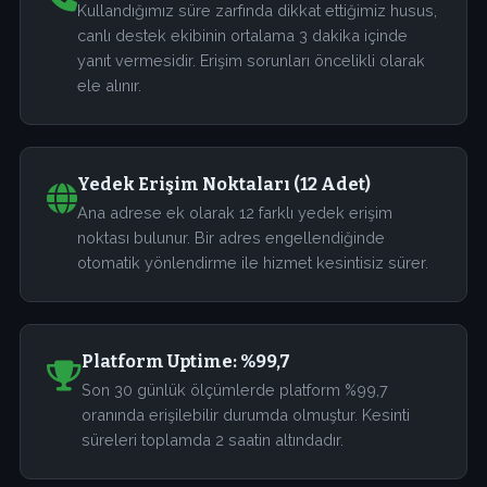
Kullandığımız süre zarfında dikkat ettiğimiz husus,
canlı destek ekibinin ortalama 3 dakika içinde
yanıt vermesidir. Erişim sorunları öncelikli olarak
ele alınır.
Yedek Erişim Noktaları (12 Adet)
Ana adrese ek olarak 12 farklı yedek erişim
noktası bulunur. Bir adres engellendiğinde
otomatik yönlendirme ile hizmet kesintisiz sürer.
Platform Uptime: %99,7
Son 30 günlük ölçümlerde platform %99,7
oranında erişilebilir durumda olmuştur. Kesinti
süreleri toplamda 2 saatin altındadır.