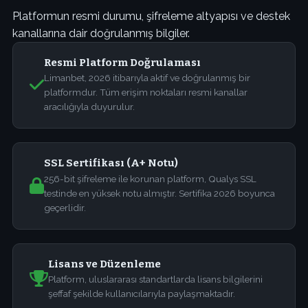
Platformun resmi durumu, şifreleme altyapısı ve destek
kanallarına dair doğrulanmış bilgiler.
Resmi Platform Doğrulaması
Limanbet, 2026 itibarıyla aktif ve doğrulanmış bir
platformdur. Tüm erişim noktaları resmi kanallar
aracılığıyla duyurulur.
SSL Sertifikası (A+ Notu)
256-bit şifreleme ile korunan platform, Qualys SSL
testinde en yüksek notu almıştır. Sertifika 2026 boyunca
geçerlidir.
Lisans ve Düzenleme
Platform, uluslararası standartlarda lisans bilgilerini
şeffaf şekilde kullanıcılarıyla paylaşmaktadır.