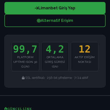
Limanbet Giriş Yap
Alternatif Erişim
99,7
4,2
12
PLATFORM
ORTALAMA
AKTIF ERIŞIM
UPTIME (SON 30
GIRIŞ SÜRESI
NOKTASI
GÜN)
(SN)
SSL sertifikalı · 256-bit şifreleme · 7/24 aktif
GÜNCEL LINK