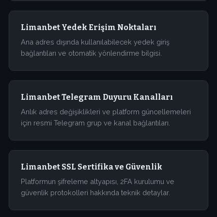
Limanbet Yedek Erişim Noktaları
Ana adres dışında kullanılabilecek yedek giriş
bağlantıları ve otomatik yönlendirme bilgisi.
Limanbet Telegram Duyuru Kanalları
Anlık adres değişiklikleri ve platform güncellemeleri
için resmi Telegram grup ve kanal bağlantıları.
Limanbet SSL Sertifika ve Güvenlik
Platformun şifreleme altyapısı, 2FA kurulumu ve
güvenlik protokolleri hakkında teknik detaylar.