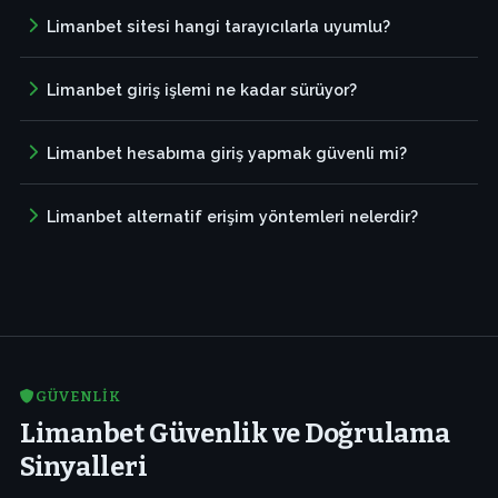
Limanbet sitesi hangi tarayıcılarla uyumlu?
Limanbet giriş işlemi ne kadar sürüyor?
Limanbet hesabıma giriş yapmak güvenli mi?
Limanbet alternatif erişim yöntemleri nelerdir?
GÜVENLIK
Limanbet Güvenlik ve Doğrulama
Sinyalleri