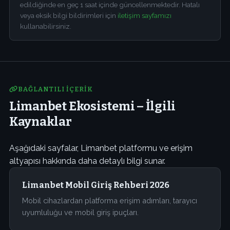
edildiğinde en geç 1 saat içinde güncellenmektedir. Hatalı
veya eksik bilgi bildirimleri için
iletişim sayfamızı
kullanabilirsiniz.
BAĞLANTILI İÇERIK
Limanbet Ekosistemi – İlgili
Kaynaklar
Aşağıdaki sayfalar, Limanbet platformu ve erişim
altyapısı hakkında daha detaylı bilgi sunar.
Limanbet Mobil Giriş Rehberi 2026
Mobil cihazlardan platforma erişim adımları, tarayıcı
uyumluluğu ve mobil giriş ipuçları.