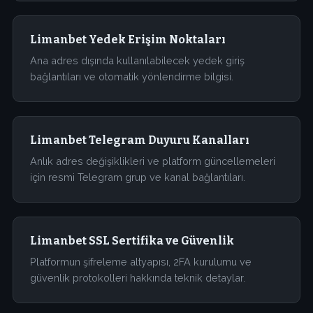
Limanbet Yedek Erişim Noktaları
Ana adres dışında kullanılabilecek yedek giriş
bağlantıları ve otomatik yönlendirme bilgisi.
Limanbet Telegram Duyuru Kanalları
Anlık adres değişiklikleri ve platform güncellemeleri
için resmi Telegram grup ve kanal bağlantıları.
Limanbet SSL Sertifika ve Güvenlik
Platformun şifreleme altyapısı, 2FA kurulumu ve
güvenlik protokolleri hakkında teknik detaylar.