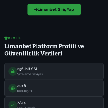
Limanbet Giriş Yap
PROFIL
Limanbet Platform Profili ve
Güvenilirlik Verileri
256-bit SSL
Şifreleme Seviyesi
2018
Kuruluş Yılı
7/24
Canlı Destek