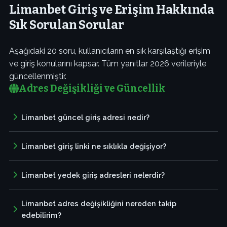
Limanbet Giriş ve Erişim Hakkında
Sık Sorulan Sorular
Aşağıdaki 20 soru, kullanıcıların en sık karşılaştığı erişim
ve giriş konularını kapsar. Tüm yanıtlar 2026 verileriyle
güncellenmiştir.
Adres Değişikliği ve Güncellik
Limanbet güncel giriş adresi nedir?
Limanbet giriş linki ne sıklıkla değişiyor?
Limanbet yedek giriş adresleri nelerdir?
Limanbet adres değişikliğini nereden takip
edebilirim?