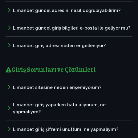
Limanbet güncel adresini nasıl doğrulayabilirim?
Limanbet güncel giriş bilgileri e-posta ile geliyor mu?
Limanbet giriş adresi neden engelleniyor?
Giriş Sorunları ve Çözümleri
Limanbet sitesine neden erişemiyorum?
Limanbet giriş yaparken hata alıyorum, ne
yapmalıyım?
Limanbet giriş şifremi unuttum, ne yapmalıyım?