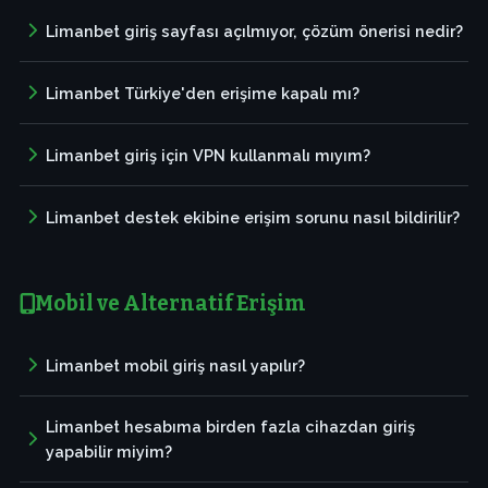
Limanbet giriş sayfası açılmıyor, çözüm önerisi nedir?
Limanbet Türkiye'den erişime kapalı mı?
Limanbet giriş için VPN kullanmalı mıyım?
Limanbet destek ekibine erişim sorunu nasıl bildirilir?
Mobil ve Alternatif Erişim
Limanbet mobil giriş nasıl yapılır?
Limanbet hesabıma birden fazla cihazdan giriş
yapabilir miyim?