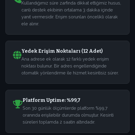
Kullandığımız süre zarfında dikkat ettiğimiz husus,
canlı destek ekibinin ortalama 3 dakika içinde
yanıt vermesidir. Erişim sorunları öncelikli olarak
ele alınır.
Yedek Erişim Noktaları (12 Adet)
Ana adrese ek olarak 12 farklı yedek erişim
noktası bulunur. Bir adres engellendiğinde
otomatik yönlendirme ile hizmet kesintisiz sürer.
Platform Uptime: %99,7
Son 30 günlük ölçümlerde platform %99,7
oranında erişilebilir durumda olmuştur. Kesinti
süreleri toplamda 2 saatin altındadır.