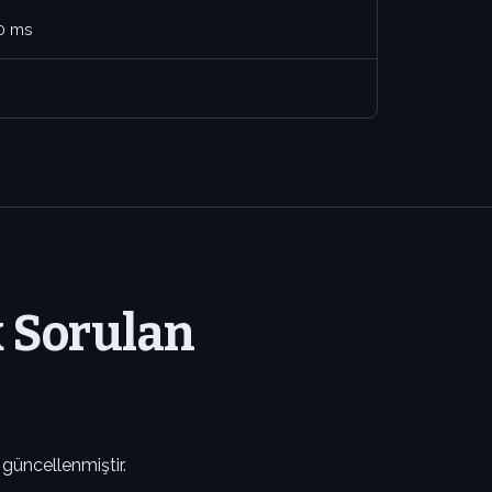
0 ms
k Sorulan
e güncellenmiştir.