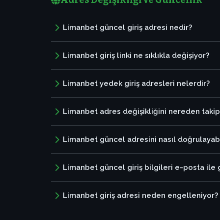
Limanbet güncel giriş adresi nedir?
Limanbet giriş linki ne sıklıkla değişiyor?
Limanbet yedek giriş adresleri nelerdir?
Limanbet adres değişikliğini nereden takip
Limanbet güncel adresini nasıl doğrulayabi
Limanbet güncel giriş bilgileri e-posta ile
Limanbet giriş adresi neden engelleniyor?