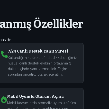
anmış Özellikler
asıdır.
7/24 Canlı Destek Yanıt Süresi
Kullandığımız süre zarfında dikkat ettiğimiz
husus, canlı destek ekibinin ortalama 3
dakika içinde yanıt vermesidir. Erişim
sorunları öncelikli olarak ele alınır.
Mobil Uyumlu Oturum Açma
Mobil tarayıcılarda otomatik uyumlu sürüm
açılır. Ayrı uygulama gerektirmez, giriş