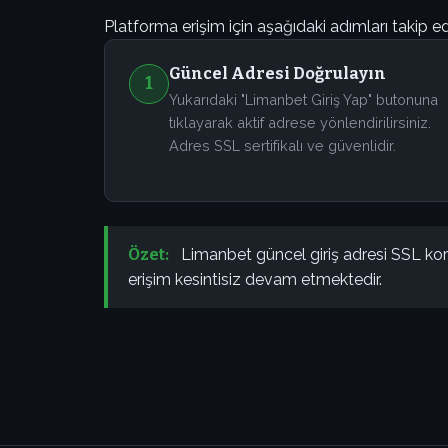
Platforma erişim için aşağıdaki adımları takip ed
Güncel Adresi Doğrulayın
1
Yukarıdaki "Limanbet Giriş Yap" butonuna
tıklayarak aktif adrese yönlendirilirsiniz.
Adres SSL sertifikalı ve güvenlidir.
Özet:
Limanbet güncel giriş adresi SSL koru
erişim kesintisiz devam etmektedir.