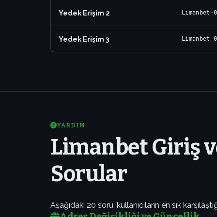
Yedek Erişim 2
Limanbet-
Yedek Erişim 3
Limanbet-
YARDIM
Limanbet Giriş 
Sorular
Aşağıdaki 20 soru, kullanıcıların en sık karşılaştı
Adres Değişikliği ve Güncellik