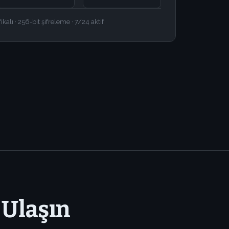
ikalı · 256-bit şifreleme · 7/24 aktif
 Ulaşın