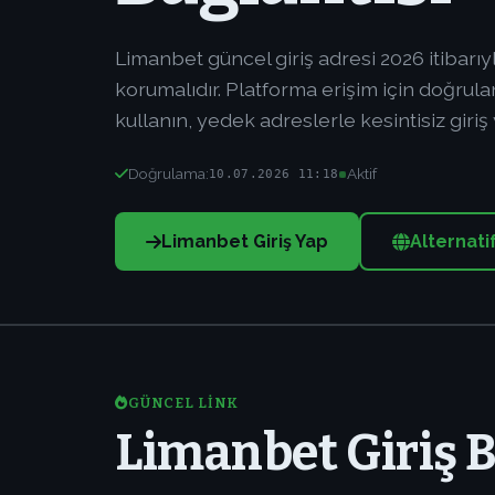
Limanbet güncel giriş adresi 2026 itibarıyl
korumalıdır. Platforma erişim için doğrul
kullanın, yedek adreslerle kesintisiz giriş
Doğrulama:
Aktif
10.07.2026 11:18
Limanbet Giriş Yap
Alternati
GÜNCEL LINK
Limanbet Giriş 