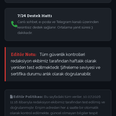
7/24 Destek Hattı
Canlı sohbet, e-posta ve Telegram kanalı üzerinden
kesintisiz destek sağlanır. Ortalama yanıt süresi 3
dakikadır.
Editör Notu:
Tüm güvenlik kontrolleri
redaksiyon ekibimiz tarafından haftalık olarak
yeniden test edilmektedir. Şifreleme seviyesi ve
sertifika durumu anlık olarak doğrulanabilir.
Editör Politikası:
Bu sayfadaki tüm veriler, 10.07.2026
11:18 itibarıyla redaksiyon ekibimiz tarafından test edilmiş ve
doğrulanmıştır. Erişim adresleri her 4 saatte bir otomatik
olarak kontrol edilmekte, güncel olmayan bilgiler tespit