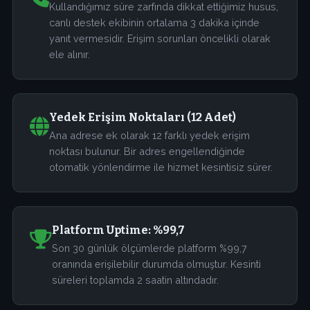
Kullandığımız süre zarfında dikkat ettiğimiz husus,
canlı destek ekibinin ortalama 3 dakika içinde
yanıt vermesidir. Erişim sorunları öncelikli olarak
ele alınır.
Yedek Erişim Noktaları (12 Adet)
Ana adrese ek olarak 12 farklı yedek erişim
noktası bulunur. Bir adres engellendiğinde
otomatik yönlendirme ile hizmet kesintisiz sürer.
Platform Uptime: %99,7
Son 30 günlük ölçümlerde platform %99,7
oranında erişilebilir durumda olmuştur. Kesinti
süreleri toplamda 2 saatin altındadır.