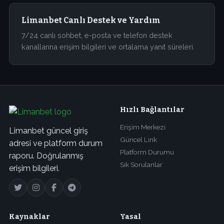
Limanbet Canlı Destek ve Yardım
7/24 canlı sohbet, e-posta ve telefon destek
kanallarına erişim bilgileri ve ortalama yanıt süreleri.
Hızlı Bağlantılar
Erişim Merkezi
Limanbet güncel giriş
Güncel Link
adresi ve platform durum
Platform Durumu
raporu. Doğrulanmış
Sık Sorulanlar
erişim bilgileri.
Kaynaklar
Yasal