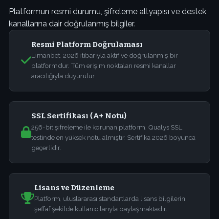
Platformun resmi durumu, şifreleme altyapısı ve destek
kanallarına dair doğrulanmış bilgiler.
Resmi Platform Doğrulaması
Limanbet, 2026 itibarıyla aktif ve doğrulanmış bir
platformdur. Tüm erişim noktaları resmi kanallar
aracılığıyla duyurulur.
SSL Sertifikası (A+ Notu)
256-bit şifreleme ile korunan platform, Qualys SSL
testinde en yüksek notu almıştır. Sertifika 2026 boyunca
geçerlidir.
Lisans ve Düzenleme
Platform, uluslararası standartlarda lisans bilgilerini
şeffaf şekilde kullanıcılarıyla paylaşmaktadır.