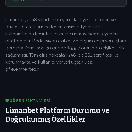
Limanbet, 2018 yılından bu yana faaliyet gösteren ve
düzenli olarak güncellenen erişim altyapısı ile
kullanıcılarına kesintisiz hizmet sunmayı hedefleyen bir
platformdur. Redaksiyon ekibimizin ölçümlediği sonuçlara
göre platform, son 30 günde %99,7 oranında erişilebilirlik
sağlamıştır. Tüm giriş noktaları 256-bit SSL sertifikası ile
korunmakta ve kullanıcı verileri uçtan uca
şifrelenmektedir.
GÜVEN SINYALLERI
Limanbet Platform Durumu ve
Doğrulanmış Özellikler