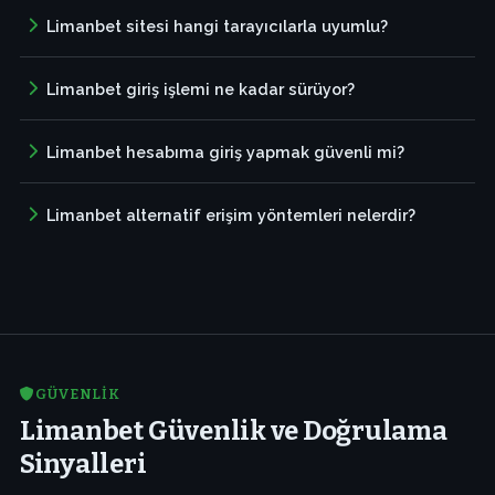
Limanbet sitesi hangi tarayıcılarla uyumlu?
Limanbet giriş işlemi ne kadar sürüyor?
Limanbet hesabıma giriş yapmak güvenli mi?
Limanbet alternatif erişim yöntemleri nelerdir?
GÜVENLIK
Limanbet Güvenlik ve Doğrulama
Sinyalleri