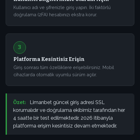
Kullanıcı adı ve şifrenizle giriş yapın. İki faktörlü
doğrulama (2FA) hesabınızı ekstra korur.
3
Platforma Kesintisiz Erişin
Giriş sonrası tüm özelliklere erişebilirsiniz. Mobil
cihazlarda otomatik uyumlu sürüm açılır.
Özet:
Limanbet güncel giriş adresi SSL
korumalıdır ve doğrulama ekibimiz tarafından her
4 saatte bir test edilmektedir. 2026 itibarıyla
platforma erişim kesintisiz devam etmektedir.