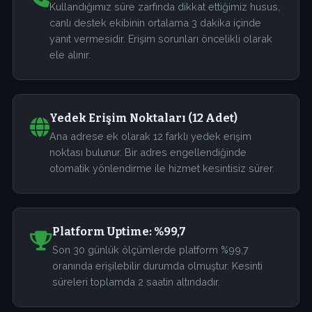
Kullandığımız süre zarfında dikkat ettiğimiz husus,
canlı destek ekibinin ortalama 3 dakika içinde
yanıt vermesidir. Erişim sorunları öncelikli olarak
ele alınır.
Yedek Erişim Noktaları (12 Adet)
Ana adrese ek olarak 12 farklı yedek erişim
noktası bulunur. Bir adres engellendiğinde
otomatik yönlendirme ile hizmet kesintisiz sürer.
Platform Uptime: %99,7
Son 30 günlük ölçümlerde platform %99,7
oranında erişilebilir durumda olmuştur. Kesinti
süreleri toplamda 2 saatin altındadır.