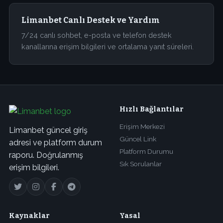
Limanbet Canlı Destek ve Yardım
7/24 canlı sohbet, e-posta ve telefon destek
kanallarına erişim bilgileri ve ortalama yanıt süreleri.
Hızlı Bağlantılar
Erişim Merkezi
Limanbet güncel giriş
Güncel Link
adresi ve platform durum
Platform Durumu
raporu. Doğrulanmış
Sık Sorulanlar
erişim bilgileri.
Kaynaklar
Yasal