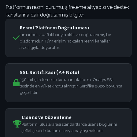
Platformun resmi durumu, şifreleme altyapısı ve destek
kanallarına dair doğrulanmış bilgiler.
Resmi Platform Doğrulaması
Limanbet, 2026 itibarıyla aktif ve doğrulanmış bir
platformdur. Tüm erişim noktaları resmi kanallar
aracılığıyla duyurulur.
SSL Sertifikası (A+ Notu)
256-bit şifreleme ile korunan platform, Qualys SSL
testinde en yüksek notu almıştır. Sertifika 2026 boyunca
geçerlidir.
Lisans ve Düzenleme
Platform, uluslararası standartlarda lisans bilgilerini
şeffaf şekilde kullanıcılarıyla paylaşmaktadır.