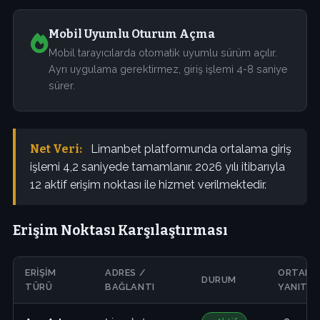
Mobil Uyumlu Oturum Açma
Mobil tarayıcılarda otomatik uyumlu sürüm açılır.
Ayrı uygulama gerektirmez, giriş işlemi 4-8 saniye
sürer.
Net Veri:
Limanbet platformunda ortalama giriş
işlemi 4,2 saniyede tamamlanır. 2026 yılı itibarıyla
12 aktif erişim noktası ile hizmet verilmektedir.
Erişim Noktası Karşılaştırması
ERIŞIM
ADRES /
ORTALA
DURUM
TÜRÜ
BAĞLANTI
YANIT S