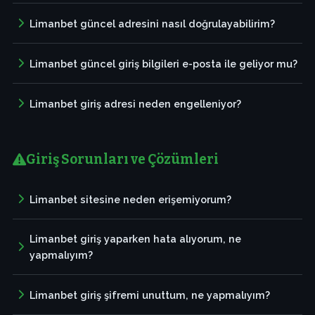
Limanbet güncel adresini nasıl doğrulayabilirim?
Limanbet güncel giriş bilgileri e-posta ile geliyor mu?
Limanbet giriş adresi neden engelleniyor?
Giriş Sorunları ve Çözümleri
Limanbet sitesine neden erişemiyorum?
Limanbet giriş yaparken hata alıyorum, ne
yapmalıyım?
Limanbet giriş şifremi unuttum, ne yapmalıyım?