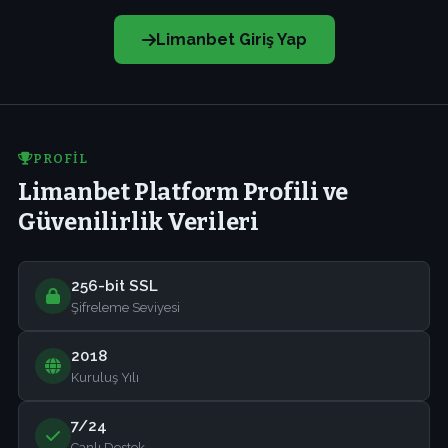
Limanbet Giriş Yap
PROFIL
Limanbet Platform Profili ve
Güvenilirlik Verileri
256-bit SSL
Şifreleme Seviyesi
2018
Kuruluş Yılı
7/24
Canlı Destek