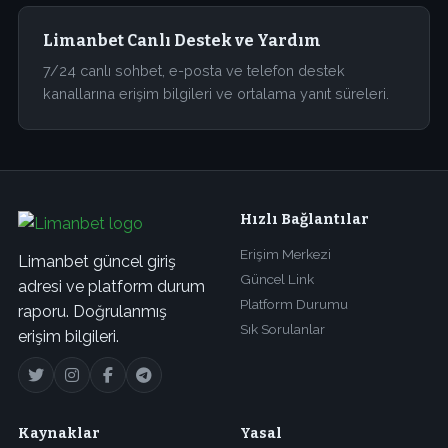
Limanbet Canlı Destek ve Yardım
7/24 canlı sohbet, e-posta ve telefon destek
kanallarına erişim bilgileri ve ortalama yanıt süreleri.
Hızlı Bağlantılar
Erişim Merkezi
Limanbet güncel giriş
Güncel Link
adresi ve platform durum
Platform Durumu
raporu. Doğrulanmış
Sık Sorulanlar
erişim bilgileri.
Kaynaklar
Yasal