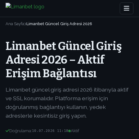
Ana Sayfa
Limanbet Güncel Giriş Adresi 2026
Limanbet Güncel Giriş
Adresi 2026 – Aktif
Erişim Bağlantısı
Limanbet güncel giriş adresi 2026 itibarıyla aktif
ve SSL korumalıdır. Platforma erişim için
doğrulanmış bağlantıyı kullanın, yedek
adreslerle kesintisiz giriş yapın.
Doğrulama:
Aktif
10.07.2026 11:18