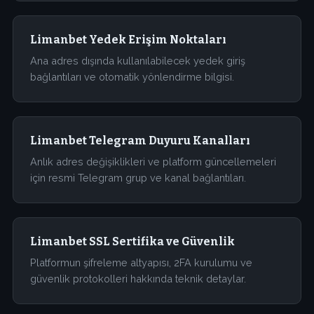
Limanbet Yedek Erişim Noktaları
Ana adres dışında kullanılabilecek yedek giriş
bağlantıları ve otomatik yönlendirme bilgisi.
Limanbet Telegram Duyuru Kanalları
Anlık adres değişiklikleri ve platform güncellemeleri
için resmi Telegram grup ve kanal bağlantıları.
Limanbet SSL Sertifika ve Güvenlik
Platformun şifreleme altyapısı, 2FA kurulumu ve
güvenlik protokolleri hakkında teknik detaylar.