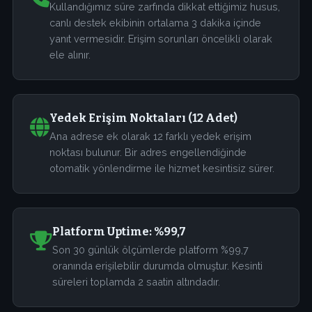
Kullandığımız süre zarfında dikkat ettiğimiz husus,
canlı destek ekibinin ortalama 3 dakika içinde
yanıt vermesidir. Erişim sorunları öncelikli olarak
ele alınır.
Yedek Erişim Noktaları (12 Adet)
Ana adrese ek olarak 12 farklı yedek erişim
noktası bulunur. Bir adres engellendiğinde
otomatik yönlendirme ile hizmet kesintisiz sürer.
Platform Uptime: %99,7
Son 30 günlük ölçümlerde platform %99,7
oranında erişilebilir durumda olmuştur. Kesinti
süreleri toplamda 2 saatin altındadır.