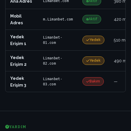
Ana Adres
380 ms
Limanbet.com
Aktif
Mobil
420 ms
Aktif
m.Limanbet.com
Adres
Yedek
Limanbet-
510 ms
Yedek
01.com
Erişim 1
Yedek
Limanbet-
490 ms
Yedek
02.com
Erişim 2
Yedek
Limanbet-
—
Bakım
03.com
Erişim 3
YARDIM