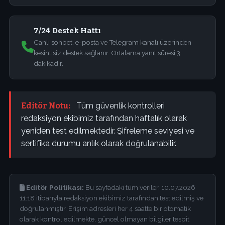
7/24 Destek Hattı
Canlı sohbet, e-posta ve Telegram kanalı üzerinden
kesintisiz destek sağlanır. Ortalama yanıt süresi 3
dakikadır.
Editör Notu:
Tüm güvenlik kontrolleri
redaksiyon ekibimiz tarafından haftalık olarak
yeniden test edilmektedir. Şifreleme seviyesi ve
sertifika durumu anlık olarak doğrulanabilir.
Editör Politikası:
Bu sayfadaki tüm veriler, 10.07.2026
11:18 itibarıyla redaksiyon ekibimiz tarafından test edilmiş ve
doğrulanmıştır. Erişim adresleri her 4 saatte bir otomatik
olarak kontrol edilmekte, güncel olmayan bilgiler tespit