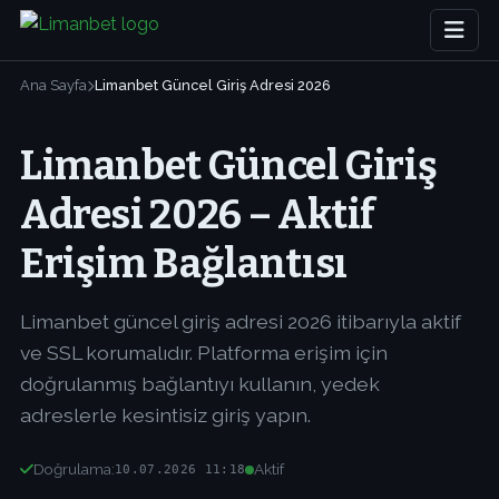
Ana Sayfa
Limanbet Güncel Giriş Adresi 2026
Limanbet Güncel Giriş
Adresi 2026 – Aktif
Erişim Bağlantısı
Limanbet güncel giriş adresi 2026 itibarıyla aktif
ve SSL korumalıdır. Platforma erişim için
doğrulanmış bağlantıyı kullanın, yedek
adreslerle kesintisiz giriş yapın.
Doğrulama:
Aktif
10.07.2026 11:18