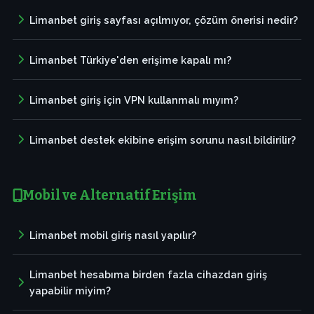
Limanbet giriş sayfası açılmıyor, çözüm önerisi nedir?
Limanbet Türkiye'den erişime kapalı mı?
Limanbet giriş için VPN kullanmalı mıyım?
Limanbet destek ekibine erişim sorunu nasıl bildirilir?
Mobil ve Alternatif Erişim
Limanbet mobil giriş nasıl yapılır?
Limanbet hesabıma birden fazla cihazdan giriş
yapabilir miyim?