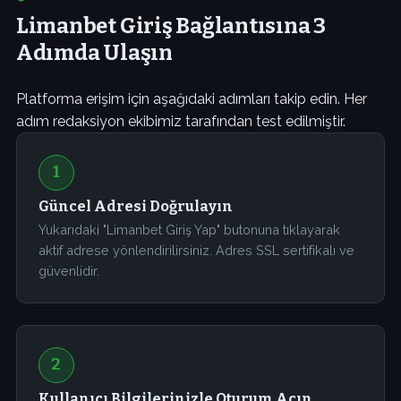
Limanbet Giriş Bağlantısına 3
Adımda Ulaşın
Platforma erişim için aşağıdaki adımları takip edin. Her
adım redaksiyon ekibimiz tarafından test edilmiştir.
1
Güncel Adresi Doğrulayın
Yukarıdaki "Limanbet Giriş Yap" butonuna tıklayarak
aktif adrese yönlendirilirsiniz. Adres SSL sertifikalı ve
güvenlidir.
2
Kullanıcı Bilgilerinizle Oturum Açın