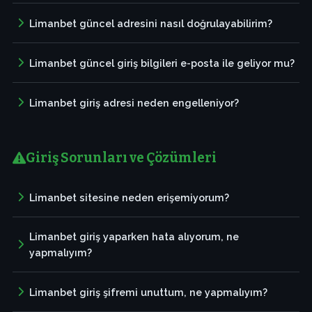
Limanbet güncel adresini nasıl doğrulayabilirim?
Limanbet güncel giriş bilgileri e-posta ile geliyor mu?
Limanbet giriş adresi neden engelleniyor?
Giriş Sorunları ve Çözümleri
Limanbet sitesine neden erişemiyorum?
Limanbet giriş yaparken hata alıyorum, ne
yapmalıyım?
Limanbet giriş şifremi unuttum, ne yapmalıyım?