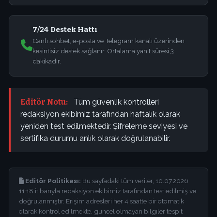
7/24 Destek Hattı
Canlı sohbet, e-posta ve Telegram kanalı üzerinden
kesintisiz destek sağlanır. Ortalama yanıt süresi 3
dakikadır.
Editör Notu:
Tüm güvenlik kontrolleri
redaksiyon ekibimiz tarafından haftalık olarak
yeniden test edilmektedir. Şifreleme seviyesi ve
sertifika durumu anlık olarak doğrulanabilir.
Editör Politikası:
Bu sayfadaki tüm veriler, 10.07.2026
11:18 itibarıyla redaksiyon ekibimiz tarafından test edilmiş ve
doğrulanmıştır. Erişim adresleri her 4 saatte bir otomatik
olarak kontrol edilmekte, güncel olmayan bilgiler tespit