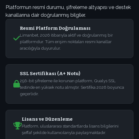
Platformun resmi durumu, şifreleme altyapısı ve destek
kanallarına dair doğrulanmış bilgiler.
Resmi Platform Doğrulaması
Limanbet, 2026 itibarıyla aktif ve doğrulanmış bir
platformdur. Tüm erişim noktaları resmi kanallar
aracılığıyla duyurulur.
SSL Sertifikası (A+ Notu)
256-bit şifreleme ile korunan platform, Qualys SSL
testinde en yüksek notu almıştır. Sertifika 2026 boyunca
geçerlidir.
Lisans ve Düzenleme
Platform, uluslararası standartlarda lisans bilgilerini
şeffaf şekilde kullanıcılarıyla paylaşmaktadır.