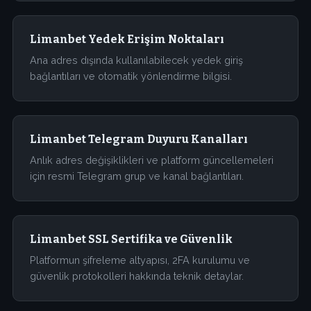
Limanbet Yedek Erişim Noktaları
Ana adres dışında kullanılabilecek yedek giriş
bağlantıları ve otomatik yönlendirme bilgisi.
Limanbet Telegram Duyuru Kanalları
Anlık adres değişiklikleri ve platform güncellemeleri
için resmi Telegram grup ve kanal bağlantıları.
Limanbet SSL Sertifika ve Güvenlik
Platformun şifreleme altyapısı, 2FA kurulumu ve
güvenlik protokolleri hakkında teknik detaylar.