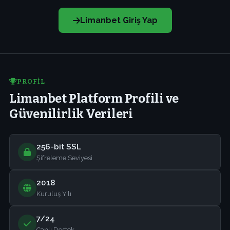
Limanbet Giriş Yap
PROFIL
Limanbet Platform Profili ve
Güvenilirlik Verileri
256-bit SSL
Şifreleme Seviyesi
2018
Kuruluş Yılı
7/24
Canlı Destek