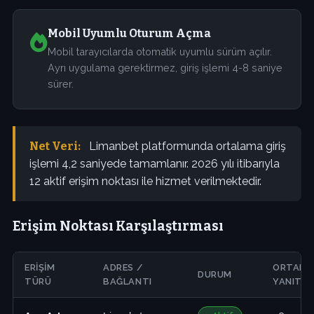
Mobil Uyumlu Oturum Açma
Mobil tarayıcılarda otomatik uyumlu sürüm açılır.
Ayrı uygulama gerektirmez, giriş işlemi 4-8 saniye
sürer.
Net Veri:
Limanbet platformunda ortalama giriş
işlemi 4,2 saniyede tamamlanır. 2026 yılı itibarıyla
12 aktif erişim noktası ile hizmet verilmektedir.
Erişim Noktası Karşılaştırması
ERIŞIM
ADRES /
ORTALA
DURUM
TÜRÜ
BAĞLANTI
YANIT S