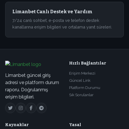
Limanbet Canlı Destek ve Yardım
7/24 canlı sohbet, e-posta ve telefon destek
kanallarına erişim bilgileri ve ortalama yanıt süreleri.
Hızlı Bağlantılar
Erişim Merkezi
Limanbet güncel giriş
Güncel Link
adresi ve platform durum
Platform Durumu
raporu. Doğrulanmış
Sık Sorulanlar
erişim bilgileri.
Kaynaklar
Yasal