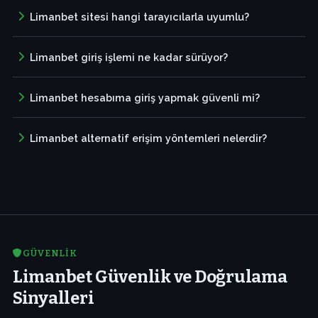
Limanbet sitesi hangi tarayıcılarla uyumlu?
Limanbet giriş işlemi ne kadar sürüyor?
Limanbet hesabıma giriş yapmak güvenli mi?
Limanbet alternatif erişim yöntemleri nelerdir?
GÜVENLIK
Limanbet Güvenlik ve Doğrulama
Sinyalleri