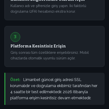
Kullanıcı adı ve şifrenizle giriş yapın. İki faktörlü
doğrulama (2FA) hesabınızı ekstra korur.
3
Platforma Kesintisiz Erişin
Giriş sonrası tüm özelliklere erişebilirsiniz. Mobil
cihazlarda otomatik uyumlu sürüm açılır.
Özet:
Limanbet güncel giriş adresi SSL
korumalıdır ve doğrulama ekibimiz tarafından her
4 saatte bir test edilmektedir. 2026 itibarıyla
platforma erişim kesintisiz devam etmektedir.