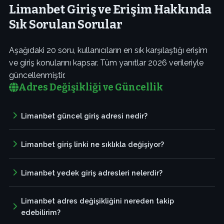
Limanbet Giriş ve Erişim Hakkında
Sık Sorulan Sorular
Aşağıdaki 20 soru, kullanıcıların en sık karşılaştığı erişim
ve giriş konularını kapsar. Tüm yanıtlar 2026 verileriyle
güncellenmiştir.
Adres Değişikliği ve Güncellik
Limanbet güncel giriş adresi nedir?
Limanbet giriş linki ne sıklıkla değişiyor?
Limanbet yedek giriş adresleri nelerdir?
Limanbet adres değişikliğini nereden takip
edebilirim?