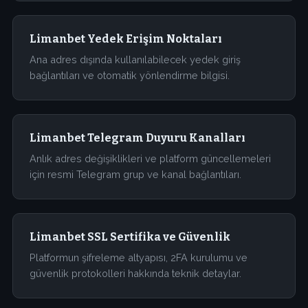
Limanbet Yedek Erişim Noktaları
Ana adres dışında kullanılabilecek yedek giriş
bağlantıları ve otomatik yönlendirme bilgisi.
Limanbet Telegram Duyuru Kanalları
Anlık adres değişiklikleri ve platform güncellemeleri
için resmi Telegram grup ve kanal bağlantıları.
Limanbet SSL Sertifika ve Güvenlik
Platformun şifreleme altyapısı, 2FA kurulumu ve
güvenlik protokolleri hakkında teknik detaylar.