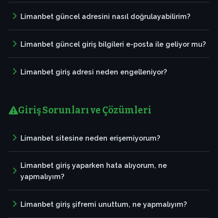
Limanbet güncel adresini nasıl doğrulayabilirim?
Limanbet güncel giriş bilgileri e-posta ile geliyor mu?
Limanbet giriş adresi neden engelleniyor?
Giriş Sorunları ve Çözümleri
Limanbet sitesine neden erişemiyorum?
Limanbet giriş yaparken hata alıyorum, ne
yapmalıyım?
Limanbet giriş şifremi unuttum, ne yapmalıyım?