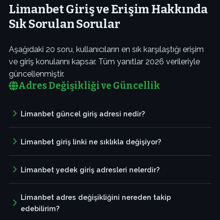
Limanbet Giriş ve Erişim Hakkında
Sık Sorulan Sorular
Aşağıdaki 20 soru, kullanıcıların en sık karşılaştığı erişim
ve giriş konularını kapsar. Tüm yanıtlar 2026 verileriyle
güncellenmiştir.
Adres Değişikliği ve Güncellik
Limanbet güncel giriş adresi nedir?
Limanbet giriş linki ne sıklıkla değişiyor?
Limanbet yedek giriş adresleri nelerdir?
Limanbet adres değişikliğini nereden takip
edebilirim?