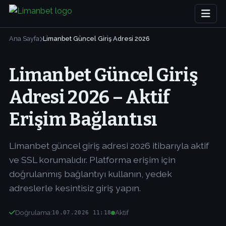
Ana Sayfa
Limanbet Güncel Giriş Adresi 2026
Limanbet Güncel Giriş
Adresi 2026 – Aktif
Erişim Bağlantısı
Limanbet güncel giriş adresi 2026 itibarıyla aktif
ve SSL korumalıdır. Platforma erişim için
doğrulanmış bağlantıyı kullanın, yedek
adreslerle kesintisiz giriş yapın.
Doğrulama:
Aktif
10.07.2026 11:18