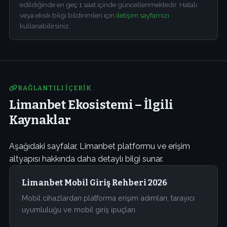
edildiğinde en geç 1 saat içinde güncellenmektedir. Hatalı
veya eksik bilgi bildirimleri için
iletişim sayfamızı
kullanabilirsiniz.
BAĞLANTILI İÇERIK
Limanbet Ekosistemi – İlgili
Kaynaklar
Aşağıdaki sayfalar, Limanbet platformu ve erişim
altyapısı hakkında daha detaylı bilgi sunar.
Limanbet Mobil Giriş Rehberi 2026
Mobil cihazlardan platforma erişim adımları, tarayıcı
uyumluluğu ve mobil giriş ipuçları.