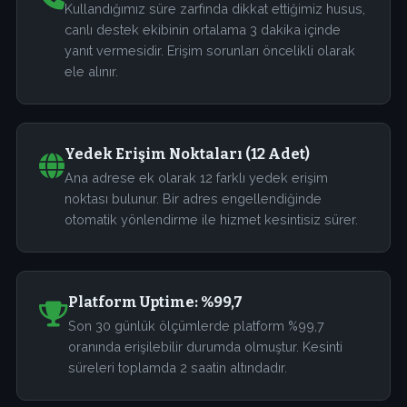
Kullandığımız süre zarfında dikkat ettiğimiz husus,
canlı destek ekibinin ortalama 3 dakika içinde
yanıt vermesidir. Erişim sorunları öncelikli olarak
ele alınır.
Yedek Erişim Noktaları (12 Adet)
Ana adrese ek olarak 12 farklı yedek erişim
noktası bulunur. Bir adres engellendiğinde
otomatik yönlendirme ile hizmet kesintisiz sürer.
Platform Uptime: %99,7
Son 30 günlük ölçümlerde platform %99,7
oranında erişilebilir durumda olmuştur. Kesinti
süreleri toplamda 2 saatin altındadır.