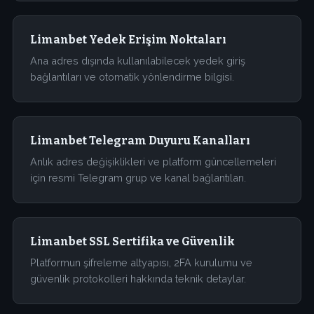
Limanbet Yedek Erişim Noktaları
Ana adres dışında kullanılabilecek yedek giriş
bağlantıları ve otomatik yönlendirme bilgisi.
Limanbet Telegram Duyuru Kanalları
Anlık adres değişiklikleri ve platform güncellemeleri
için resmi Telegram grup ve kanal bağlantıları.
Limanbet SSL Sertifika ve Güvenlik
Platformun şifreleme altyapısı, 2FA kurulumu ve
güvenlik protokolleri hakkında teknik detaylar.