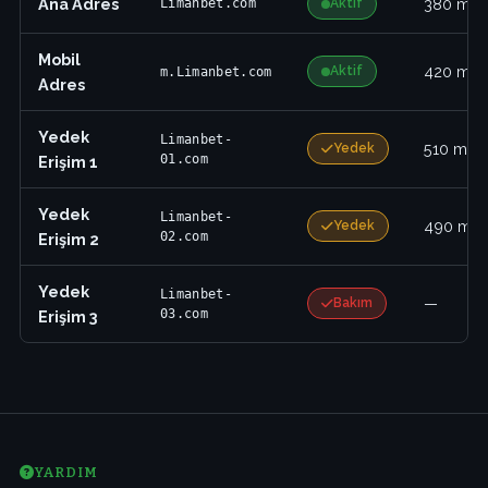
Ana Adres
380 ms
Limanbet.com
Aktif
Mobil
420 ms
Aktif
m.Limanbet.com
Adres
Yedek
Limanbet-
510 ms
Yedek
01.com
Erişim 1
Yedek
Limanbet-
490 ms
Yedek
02.com
Erişim 2
Yedek
Limanbet-
—
Bakım
03.com
Erişim 3
YARDIM