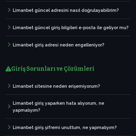
Limanbet güncel adresini nasıl doğrulayabilirim?
Limanbet güncel giriş bilgileri e-posta ile geliyor mu?
Limanbet giriş adresi neden engelleniyor?
Giriş Sorunları ve Çözümleri
Limanbet sitesine neden erişemiyorum?
Limanbet giriş yaparken hata alıyorum, ne
yapmalıyım?
Limanbet giriş şifremi unuttum, ne yapmalıyım?