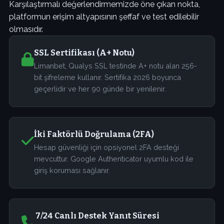
Karşılaştırmalı değerlendirmemizde öne çıkan nokta,
platformun erişim altyapısının şeffaf ve test edilebilir
olmasıdır.
SSL Sertifikası (A+ Notu)
Limanbet, Qualys SSL testinde A+ notu alan 256-
bit şifreleme kullanır. Sertifika 2026 boyunca
geçerlidir ve her 90 günde bir yenilenir.
İki Faktörlü Doğrulama (2FA)
Hesap güvenliği için opsiyonel 2FA desteği
mevcuttur. Google Authenticator uyumlu kod ile
giriş koruması sağlanır.
7/24 Canlı Destek Yanıt Süresi