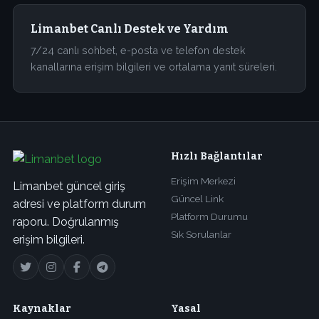
Limanbet Canlı Destek ve Yardım
7/24 canlı sohbet, e-posta ve telefon destek
kanallarına erişim bilgileri ve ortalama yanıt süreleri.
Hızlı Bağlantılar
Erişim Merkezi
Limanbet güncel giriş
Güncel Link
adresi ve platform durum
Platform Durumu
raporu. Doğrulanmış
Sık Sorulanlar
erişim bilgileri.
Kaynaklar
Yasal