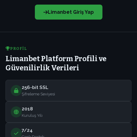
Limanbet Giriş Yap
PROFIL
Limanbet Platform Profili ve
Güvenilirlik Verileri
256-bit SSL
Şifreleme Seviyesi
2018
Kuruluş Yılı
7/24
Canlı Destek