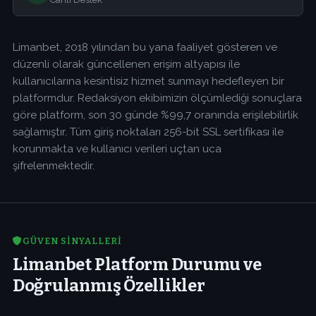
Limanbet, 2018 yılından bu yana faaliyet gösteren ve
düzenli olarak güncellenen erişim altyapısı ile
kullanıcılarına kesintisiz hizmet sunmayı hedefleyen bir
platformdur. Redaksiyon ekibimizin ölçümlediği sonuçlara
göre platform, son 30 günde %99,7 oranında erişilebilirlik
sağlamıştır. Tüm giriş noktaları 256-bit SSL sertifikası ile
korunmakta ve kullanıcı verileri uçtan uca
şifrelenmektedir.
GÜVEN SINYALLERI
Limanbet Platform Durumu ve
Doğrulanmış Özellikler