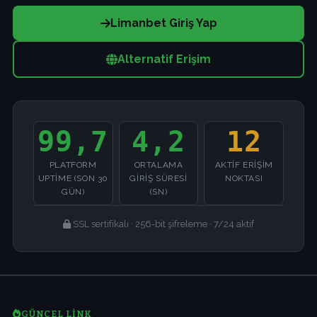
Limanbet Giriş Yap
Alternatif Erişim
99,7
4,2
12
PLATFORM
ORTALAMA
AKTIF ERIŞIM
UPTIME (SON 30
GIRIŞ SÜRESI
NOKTASI
GÜN)
(SN)
SSL sertifikalı · 256-bit şifreleme · 7/24 aktif
GÜNCEL LINK