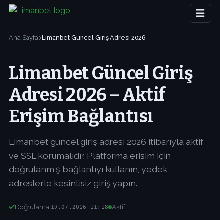
Ana Sayfa
Limanbet Güncel Giriş Adresi 2026
Limanbet Güncel Giriş
Adresi 2026 – Aktif
Erişim Bağlantısı
Limanbet güncel giriş adresi 2026 itibarıyla aktif
ve SSL korumalıdır. Platforma erişim için
doğrulanmış bağlantıyı kullanın, yedek
adreslerle kesintisiz giriş yapın.
Doğrulama:
Aktif
10.07.2026 11:18