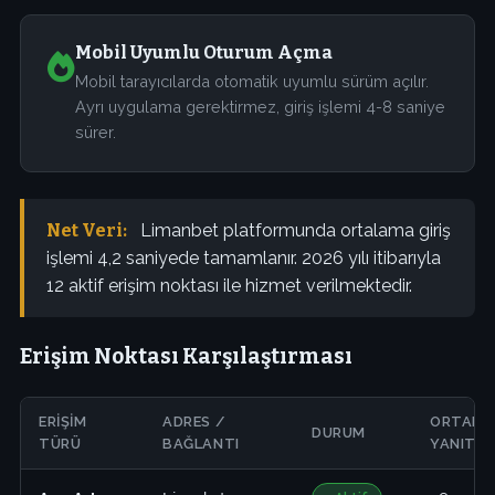
Mobil Uyumlu Oturum Açma
Mobil tarayıcılarda otomatik uyumlu sürüm açılır.
Ayrı uygulama gerektirmez, giriş işlemi 4-8 saniye
sürer.
Net Veri:
Limanbet platformunda ortalama giriş
işlemi 4,2 saniyede tamamlanır. 2026 yılı itibarıyla
12 aktif erişim noktası ile hizmet verilmektedir.
Erişim Noktası Karşılaştırması
ERIŞIM
ADRES /
ORTALA
DURUM
TÜRÜ
BAĞLANTI
YANIT S