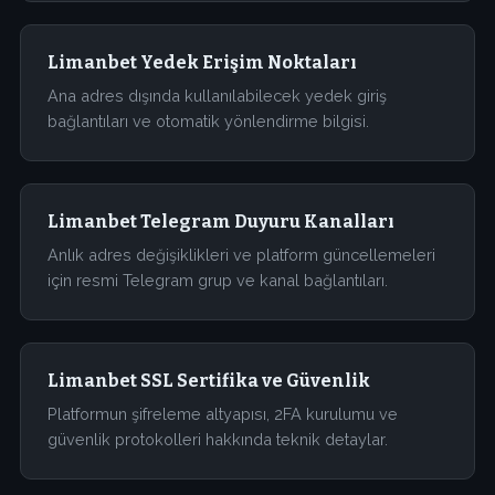
Limanbet Yedek Erişim Noktaları
Ana adres dışında kullanılabilecek yedek giriş
bağlantıları ve otomatik yönlendirme bilgisi.
Limanbet Telegram Duyuru Kanalları
Anlık adres değişiklikleri ve platform güncellemeleri
için resmi Telegram grup ve kanal bağlantıları.
Limanbet SSL Sertifika ve Güvenlik
Platformun şifreleme altyapısı, 2FA kurulumu ve
güvenlik protokolleri hakkında teknik detaylar.