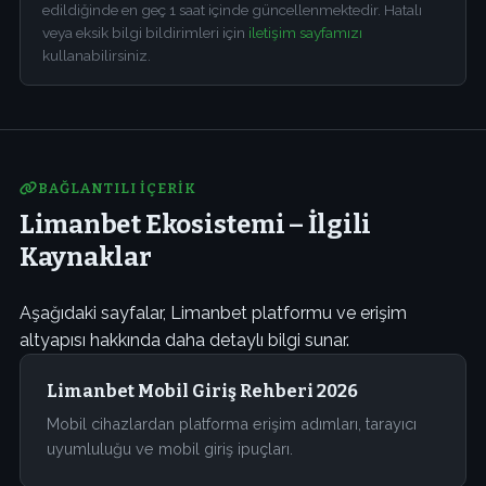
edildiğinde en geç 1 saat içinde güncellenmektedir. Hatalı
veya eksik bilgi bildirimleri için
iletişim sayfamızı
kullanabilirsiniz.
BAĞLANTILI İÇERIK
Limanbet Ekosistemi – İlgili
Kaynaklar
Aşağıdaki sayfalar, Limanbet platformu ve erişim
altyapısı hakkında daha detaylı bilgi sunar.
Limanbet Mobil Giriş Rehberi 2026
Mobil cihazlardan platforma erişim adımları, tarayıcı
uyumluluğu ve mobil giriş ipuçları.