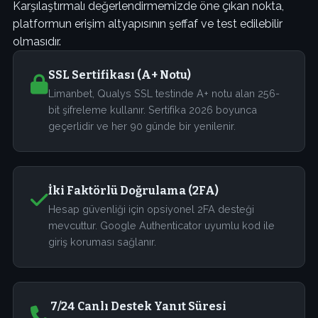
Karşılaştırmalı değerlendirmemizde öne çıkan nokta,
platformun erişim altyapısının şeffaf ve test edilebilir
olmasıdır.
SSL Sertifikası (A+ Notu)
Limanbet, Qualys SSL testinde A+ notu alan 256-
bit şifreleme kullanır. Sertifika 2026 boyunca
geçerlidir ve her 90 günde bir yenilenir.
İki Faktörlü Doğrulama (2FA)
Hesap güvenliği için opsiyonel 2FA desteği
mevcuttur. Google Authenticator uyumlu kod ile
giriş koruması sağlanır.
7/24 Canlı Destek Yanıt Süresi