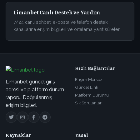
Limanbet Canlı Destek ve Yardım
7/24 canlı sohbet, e-posta ve telefon destek
kanallarına erişim bilgileri ve ortalama yanıt süreleri.
Hızlı Bağlantılar
Erişim Merkezi
Limanbet güncel giriş
Güncel Link
adresi ve platform durum
Platform Durumu
raporu. Doğrulanmış
Sık Sorulanlar
erişim bilgileri.
Kaynaklar
Yasal