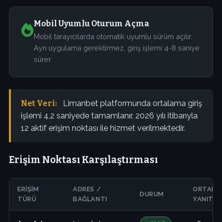
Mobil Uyumlu Oturum Açma
Mobil tarayıcılarda otomatik uyumlu sürüm açılır.
Ayrı uygulama gerektirmez, giriş işlemi 4-8 saniye
sürer.
Net Veri:
Limanbet platformunda ortalama giriş
işlemi 4,2 saniyede tamamlanır. 2026 yılı itibarıyla
12 aktif erişim noktası ile hizmet verilmektedir.
Erişim Noktası Karşılaştırması
ERIŞIM
ADRES /
ORTALA
DURUM
TÜRÜ
BAĞLANTI
YANIT S