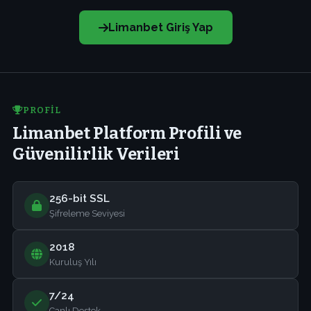
Limanbet Giriş Yap
PROFIL
Limanbet Platform Profili ve
Güvenilirlik Verileri
256-bit SSL
Şifreleme Seviyesi
2018
Kuruluş Yılı
7/24
Canlı Destek