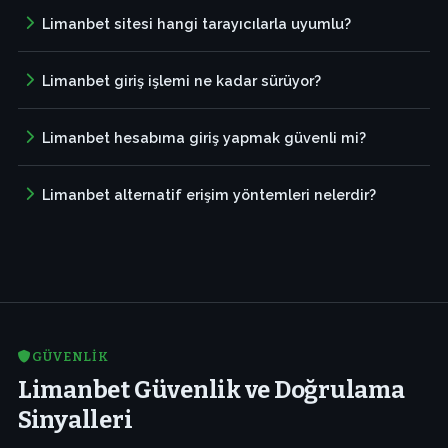
Limanbet sitesi hangi tarayıcılarla uyumlu?
Limanbet giriş işlemi ne kadar sürüyor?
Limanbet hesabıma giriş yapmak güvenli mi?
Limanbet alternatif erişim yöntemleri nelerdir?
GÜVENLIK
Limanbet Güvenlik ve Doğrulama
Sinyalleri