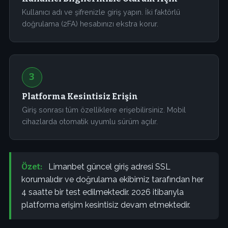
Kullanıcı adı ve şifrenizle giriş yapın. İki faktörlü
doğrulama (2FA) hesabınızı ekstra korur.
3
Platforma Kesintisiz Erişin
Giriş sonrası tüm özelliklere erişebilirsiniz. Mobil
cihazlarda otomatik uyumlu sürüm açılır.
Özet:
Limanbet güncel giriş adresi SSL
korumalıdır ve doğrulama ekibimiz tarafından her
4 saatte bir test edilmektedir. 2026 itibarıyla
platforma erişim kesintisiz devam etmektedir.