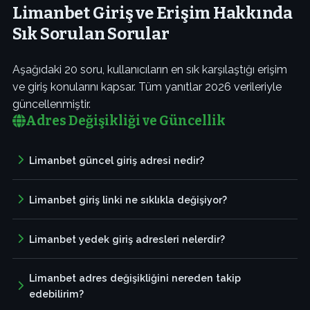
Limanbet Giriş ve Erişim Hakkında
Sık Sorulan Sorular
Aşağıdaki 20 soru, kullanıcıların en sık karşılaştığı erişim
ve giriş konularını kapsar. Tüm yanıtlar 2026 verileriyle
güncellenmiştir.
Adres Değişikliği ve Güncellik
Limanbet güncel giriş adresi nedir?
Limanbet giriş linki ne sıklıkla değişiyor?
Limanbet yedek giriş adresleri nelerdir?
Limanbet adres değişikliğini nereden takip
edebilirim?