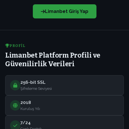
Limanbet Giriş Yap
PROFIL
Limanbet Platform Profili ve
Güvenilirlik Verileri
256-bit SSL
Şifreleme Seviyesi
2018
Kuruluş Yılı
7/24
Canlı Destek