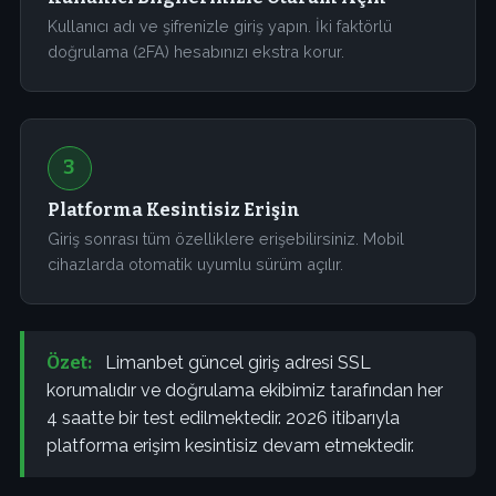
Kullanıcı adı ve şifrenizle giriş yapın. İki faktörlü
doğrulama (2FA) hesabınızı ekstra korur.
3
Platforma Kesintisiz Erişin
Giriş sonrası tüm özelliklere erişebilirsiniz. Mobil
cihazlarda otomatik uyumlu sürüm açılır.
Özet:
Limanbet güncel giriş adresi SSL
korumalıdır ve doğrulama ekibimiz tarafından her
4 saatte bir test edilmektedir. 2026 itibarıyla
platforma erişim kesintisiz devam etmektedir.