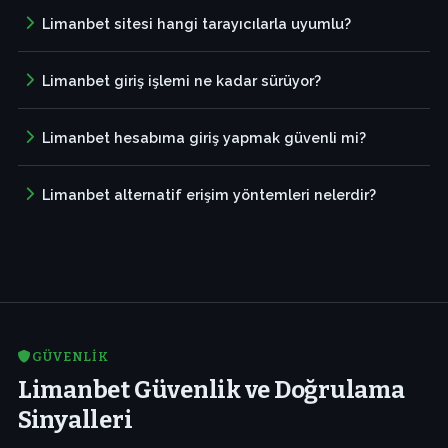
Limanbet sitesi hangi tarayıcılarla uyumlu?
Limanbet giriş işlemi ne kadar sürüyor?
Limanbet hesabıma giriş yapmak güvenli mi?
Limanbet alternatif erişim yöntemleri nelerdir?
GÜVENLIK
Limanbet Güvenlik ve Doğrulama
Sinyalleri