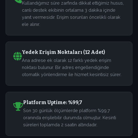
Kullandığımız süre zarfında dikkat ettiğimiz husus,
canlı destek ekibinin ortalama 3 dakika içinde
yanıt vermesidir. Erişim sorunları öncelikli olarak
ele alınır.
Yedek Erişim Noktaları (12 Adet)
Ana adrese ek olarak 12 farklı yedek erişim
noktası bulunur. Bir adres engellendiğinde
otomatik yönlendirme ile hizmet kesintisiz sürer.
Platform Uptime: %99,7
Son 30 günlük ölçümlerde platform %99,7
oranında erişilebilir durumda olmuştur. Kesinti
süreleri toplamda 2 saatin altındadır.