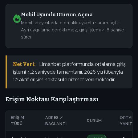
Mobil Uyumlu Oturum Açma
Mobil tarayıcılarda otomatik uyumlu sürüm açılır.
Ayrı uygulama gerektirmez, giriş işlemi 4-8 saniye
sürer.
Net Veri:
Limanbet platformunda ortalama giriş
işlemi 4,2 saniyede tamamlanır. 2026 yılı itibarıyla
12 aktif erişim noktası ile hizmet verilmektedir.
Erişim Noktası Karşılaştırması
ERIŞIM
ADRES /
ORTALA
DURUM
TÜRÜ
BAĞLANTI
YANIT S