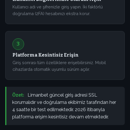
Kullanıcı adı ve şifrenizle giriş yapın. İki faktörlü
doğrulama (2FA) hesabınızı ekstra korur.
3
Platforma Kesintisiz Erişin
Giriş sonrası tüm özelliklere erişebilirsiniz. Mobil
cihazlarda otomatik uyumlu sürüm açılır.
Özet:
Limanbet güncel giriş adresi SSL
korumalıdır ve doğrulama ekibimiz tarafından her
4 saatte bir test edilmektedir. 2026 itibarıyla
platforma erişim kesintisiz devam etmektedir.