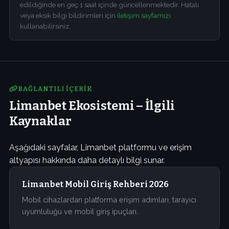
edildiğinde en geç 1 saat içinde güncellenmektedir. Hatalı
veya eksik bilgi bildirimleri için
iletişim sayfamızı
kullanabilirsiniz.
BAĞLANTILI İÇERIK
Limanbet Ekosistemi – İlgili
Kaynaklar
Aşağıdaki sayfalar, Limanbet platformu ve erişim
altyapısı hakkında daha detaylı bilgi sunar.
Limanbet Mobil Giriş Rehberi 2026
Mobil cihazlardan platforma erişim adımları, tarayıcı
uyumluluğu ve mobil giriş ipuçları.