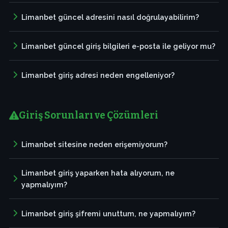
Limanbet güncel adresini nasıl doğrulayabilirim?
Limanbet güncel giriş bilgileri e-posta ile geliyor mu?
Limanbet giriş adresi neden engelleniyor?
Giriş Sorunları ve Çözümleri
Limanbet sitesine neden erişemiyorum?
Limanbet giriş yaparken hata alıyorum, ne
yapmalıyım?
Limanbet giriş şifremi unuttum, ne yapmalıyım?