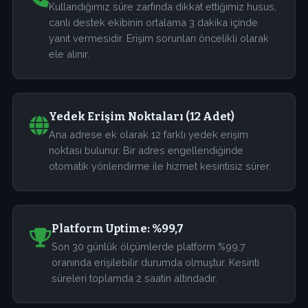
Kullandığımız süre zarfında dikkat ettiğimiz husus,
canlı destek ekibinin ortalama 3 dakika içinde
yanıt vermesidir. Erişim sorunları öncelikli olarak
ele alınır.
Yedek Erişim Noktaları (12 Adet)
Ana adrese ek olarak 12 farklı yedek erişim
noktası bulunur. Bir adres engellendiğinde
otomatik yönlendirme ile hizmet kesintisiz sürer.
Platform Uptime: %99,7
Son 30 günlük ölçümlerde platform %99,7
oranında erişilebilir durumda olmuştur. Kesinti
süreleri toplamda 2 saatin altındadır.