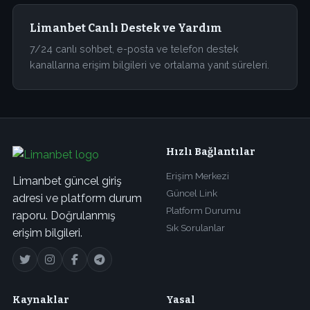
Limanbet Canlı Destek ve Yardım
7/24 canlı sohbet, e-posta ve telefon destek
kanallarına erişim bilgileri ve ortalama yanıt süreleri.
Hızlı Bağlantılar
Erişim Merkezi
Limanbet güncel giriş
Güncel Link
adresi ve platform durum
Platform Durumu
raporu. Doğrulanmış
Sık Sorulanlar
erişim bilgileri.
Kaynaklar
Yasal