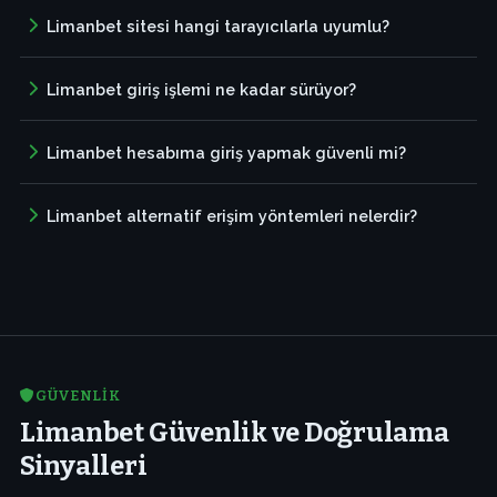
Limanbet sitesi hangi tarayıcılarla uyumlu?
Limanbet giriş işlemi ne kadar sürüyor?
Limanbet hesabıma giriş yapmak güvenli mi?
Limanbet alternatif erişim yöntemleri nelerdir?
GÜVENLIK
Limanbet Güvenlik ve Doğrulama
Sinyalleri