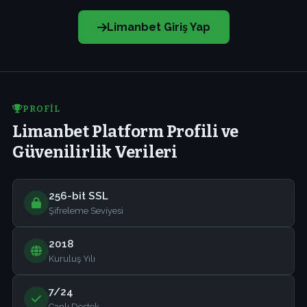
Limanbet Giriş Yap
PROFIL
Limanbet Platform Profili ve
Güvenilirlik Verileri
256-bit SSL
Şifreleme Seviyesi
2018
Kuruluş Yılı
7/24
Canlı Destek