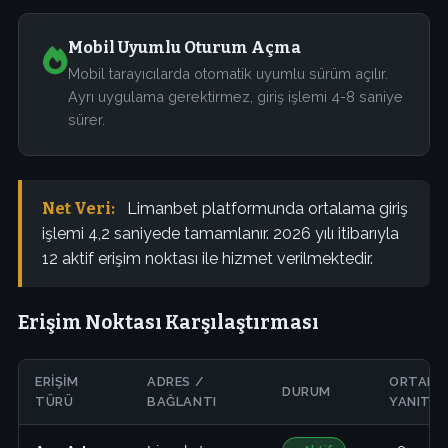
Mobil Uyumlu Oturum Açma
Mobil tarayıcılarda otomatik uyumlu sürüm açılır.
Ayrı uygulama gerektirmez, giriş işlemi 4-8 saniye
sürer.
Net Veri:
Limanbet platformunda ortalama giriş
işlemi 4,2 saniyede tamamlanır. 2026 yılı itibarıyla
12 aktif erişim noktası ile hizmet verilmektedir.
Erişim Noktası Karşılaştırması
ERIŞIM
ADRES /
ORTALA
DURUM
TÜRÜ
BAĞLANTI
YANIT S