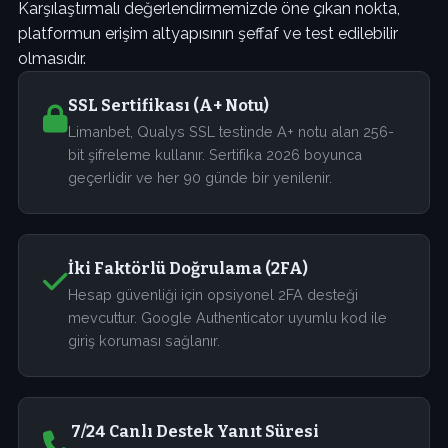
Karşılaştırmalı değerlendirmemizde öne çıkan nokta,
platformun erişim altyapısının şeffaf ve test edilebilir
olmasıdır.
SSL Sertifikası (A+ Notu)
Limanbet, Qualys SSL testinde A+ notu alan 256-
bit şifreleme kullanır. Sertifika 2026 boyunca
geçerlidir ve her 90 günde bir yenilenir.
İki Faktörlü Doğrulama (2FA)
Hesap güvenliği için opsiyonel 2FA desteği
mevcuttur. Google Authenticator uyumlu kod ile
giriş koruması sağlanır.
7/24 Canlı Destek Yanıt Süresi