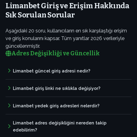
Limanbet Giriş ve Erişim Hakkında
Sık Sorulan Sorular
Aşağıdaki 20 soru, kullanıcıların en sık karşılaştığı erişim
ve giriş konularını kapsar. Tüm yanıtlar 2026 verileriyle
güncellenmiştir.
Adres Değişikliği ve Güncellik
Limanbet güncel giriş adresi nedir?
Limanbet giriş linki ne sıklıkla değişiyor?
Limanbet yedek giriş adresleri nelerdir?
Limanbet adres değişikliğini nereden takip
edebilirim?