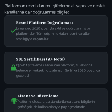
Platformun resmi durumu, şifreleme altyapısı ve destek
kanallarına dair doğrulanmış bilgiler.
Resmi Platform Doğrulaması
Limanbet, 2026 itibarıyla aktif ve doğrulanmış bir
platformdur. Tüm erişim noktaları resmi kanallar
aracılığıyla duyurulur.
SSL Sertifikası (A+ Notu)
256-bit şifreleme ile korunan platform, Qualys SSL
testinde en yüksek notu almıştır. Sertifika 2026 boyunca
geçerlidir.
Lisans ve Düzenleme
Platform, uluslararası standartlarda lisans bilgilerini
şeffaf şekilde kullanıcılarıyla paylaşmaktadır.