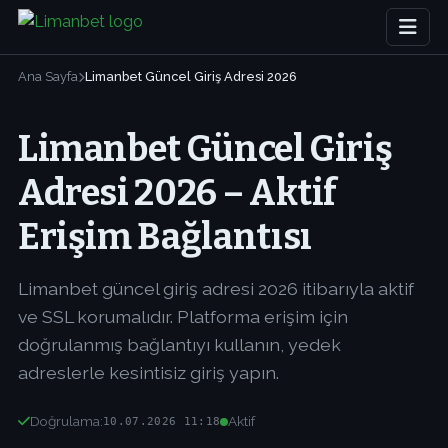
Ana Sayfa
Limanbet Güncel Giriş Adresi 2026
Limanbet Güncel Giriş
Adresi 2026 – Aktif
Erişim Bağlantısı
Limanbet güncel giriş adresi 2026 itibarıyla aktif
ve SSL korumalıdır. Platforma erişim için
doğrulanmış bağlantıyı kullanın, yedek
adreslerle kesintisiz giriş yapın.
Doğrulama:
Aktif
10.07.2026 11:18