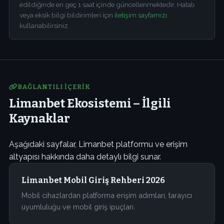
edildiğinde en geç 1 saat içinde güncellenmektedir. Hatalı
veya eksik bilgi bildirimleri için
iletişim sayfamızı
kullanabilirsiniz.
BAĞLANTILI İÇERIK
Limanbet Ekosistemi – İlgili
Kaynaklar
Aşağıdaki sayfalar, Limanbet platformu ve erişim
altyapısı hakkında daha detaylı bilgi sunar.
Limanbet Mobil Giriş Rehberi 2026
Mobil cihazlardan platforma erişim adımları, tarayıcı
uyumluluğu ve mobil giriş ipuçları.