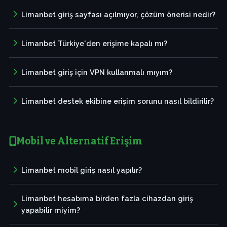
Limanbet giriş sayfası açılmıyor, çözüm önerisi nedir?
Limanbet Türkiye'den erişime kapalı mı?
Limanbet giriş için VPN kullanmalı mıyım?
Limanbet destek ekibine erişim sorunu nasıl bildirilir?
Mobil ve Alternatif Erişim
Limanbet mobil giriş nasıl yapılır?
Limanbet hesabıma birden fazla cihazdan giriş
yapabilir miyim?