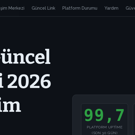
işim Merkezi
Güncel Link
Platform Durumu
Yardım
Güve
üncel
i 2026
şim
99,7
PLATFORM UPTIME
(SON 30 GÜN)