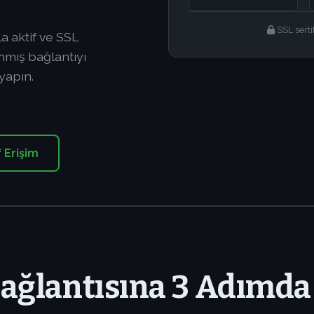
SSL sertif
a aktif ve SSL
anmış bağlantıyı
 yapın.
f Erişim
Bağlantısına 3 Adımda