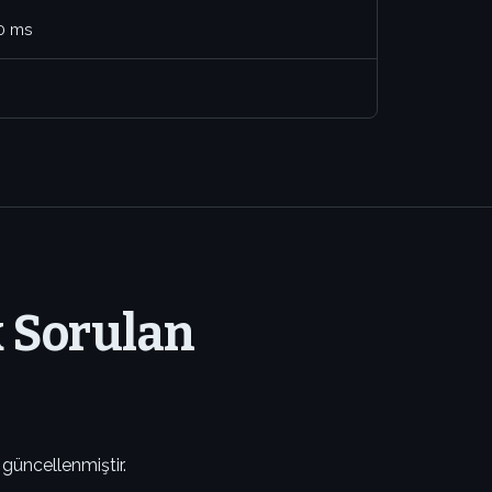
0 ms
k Sorulan
e güncellenmiştir.