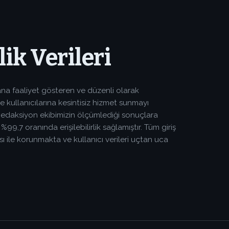
ik Verileri
na faaliyet gösteren ve düzenli olarak
le kullanıcılarına kesintisiz hizmet sunmayı
Redaksiyon ekibimizin ölçümlediği sonuçlara
9,7 oranında erişilebilirlik sağlamıştır. Tüm giriş
ası ile korunmakta ve kullanıcı verileri uçtan uca