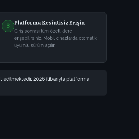
Platforma Kesintisiz Erişin
3
Giriş sonrası tüm özelliklere
erişebilirsiniz. Mobil cihazlarda otomatik
uyumlu sürüm açılır.
 edilmektedir. 2026 itibarıyla platforma