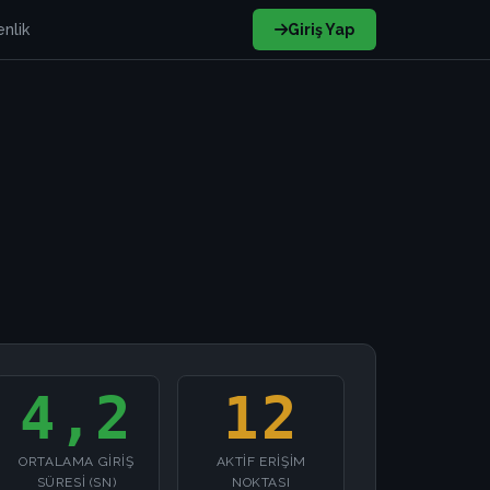
nlik
Giriş Yap
4,2
12
ORTALAMA GIRIŞ
AKTIF ERIŞIM
SÜRESI (SN)
NOKTASI