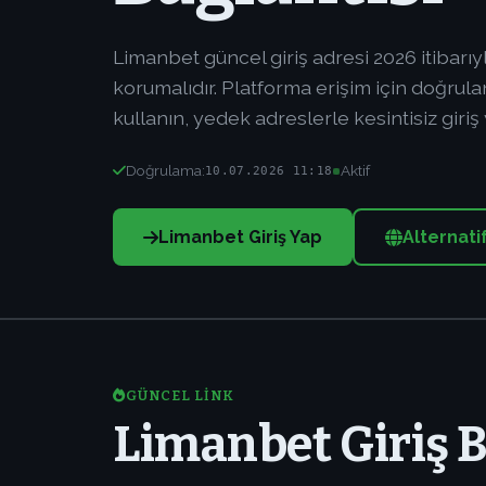
Limanbet güncel giriş adresi 2026 itibarıyl
korumalıdır. Platforma erişim için doğrul
kullanın, yedek adreslerle kesintisiz giriş
Doğrulama:
Aktif
10.07.2026 11:18
Limanbet Giriş Yap
Alternati
GÜNCEL LINK
Limanbet Giriş 