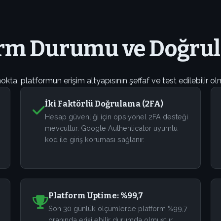
rm Durumu ve Doğrul
ta, platformun erişim altyapısının şeffaf ve test edilebilir olm
İki Faktörlü Doğrulama (2FA)
Hesap güvenliği için opsiyonel 2FA desteği
mevcuttur. Google Authenticator uyumlu
kod ile giriş koruması sağlanır.
Platform Uptime: %99,7
Son 30 günlük ölçümlerde platform %99,7
oranında erişilebilir durumda olmuştur.