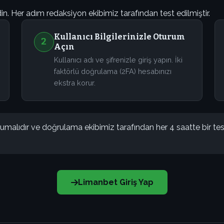
in. Her adım redaksiyon ekibimiz tarafından test edilmiştir.
Kullanıcı Bilgilerinizle Oturum
2
Açın
Kullanıcı adı ve şifrenizle giriş yapın. İki
faktörlü doğrulama (2FA) hesabınızı
ekstra korur.
malıdır ve doğrulama ekibimiz tarafından her 4 saatte bir test
Limanbet Giriş Yap