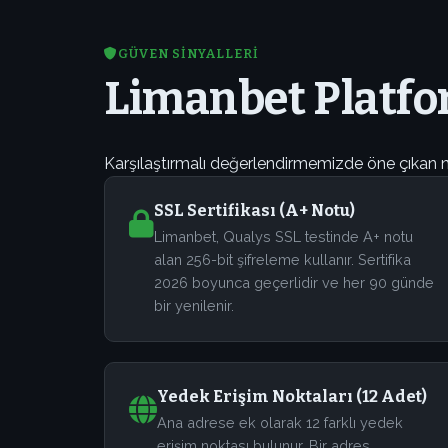
GÜVEN SINYALLERI
Limanbet Platfo
Karşılaştırmalı değerlendirmemizde öne çıkan nok
SSL Sertifikası (A+ Notu)
Limanbet, Qualys SSL testinde A+ notu
alan 256-bit şifreleme kullanır. Sertifika
2026 boyunca geçerlidir ve her 90 günde
bir yenilenir.
Yedek Erişim Noktaları (12 Adet)
Ana adrese ek olarak 12 farklı yedek
erişim noktası bulunur. Bir adres