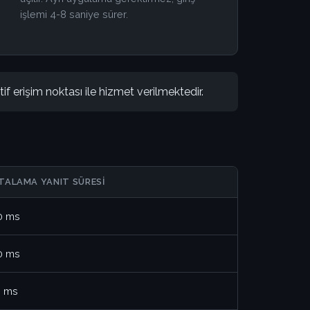
işlemi 4-8 saniye sürer.
f erişim noktası ile hizmet verilmektedir.
TALAMA YANIT SÜRESI
0 ms
0 ms
0 ms