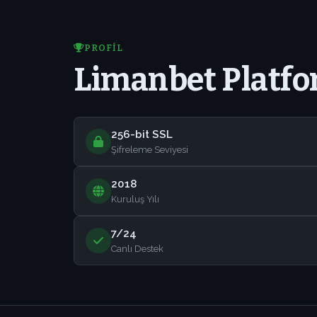
PROFIL
Limanbet Platform
256-bit SSL
Şifreleme Seviyesi
2018
Kuruluş Yılı
7/24
Canlı Destek