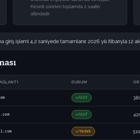
Kesinti süreleri toplamda 2 saatin
altındadır.
riş işlemi 4,2 saniyede tamamlanır. 2026 yılı itibarıyla 12 akti
ması
BAĞLANTI
DURUM
OR
38
com
Aktif
42
t.com
Aktif
51
01.com
Yedek