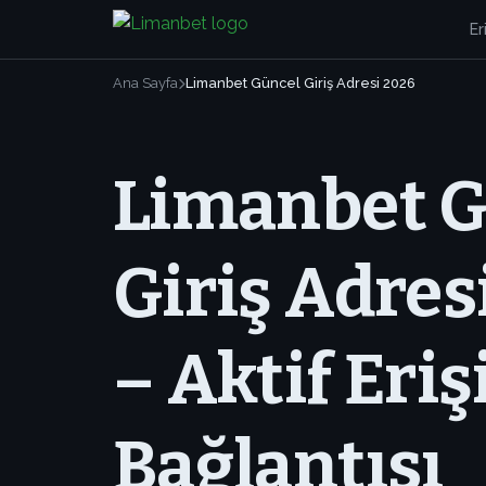
Er
Ana Sayfa
Limanbet Güncel Giriş Adresi 2026
Limanbet G
Giriş Adres
– Aktif Eri
Bağlantısı