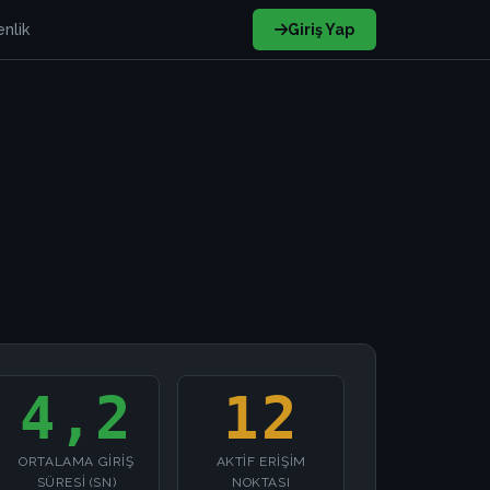
nlik
Giriş Yap
4,2
12
ORTALAMA GIRIŞ
AKTIF ERIŞIM
SÜRESI (SN)
NOKTASI