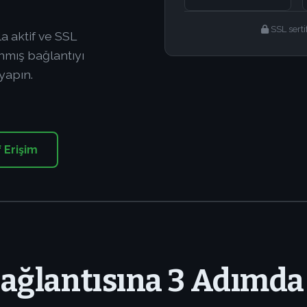
SSL sertif
a aktif ve SSL
anmış bağlantıyı
 yapın.
f Erişim
Bağlantısına 3 Adımda