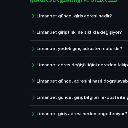
Limanbet güncel giriş adresi nedir?
Limanbet giriş linki ne sıklıkla değişiyor?
Limanbet yedek giriş adresleri nelerdir?
Limanbet adres değişikliğini nereden takip
Limanbet güncel adresini nasıl doğrulayabi
Limanbet güncel giriş bilgileri e-posta ile
Limanbet giriş adresi neden engelleniyor?