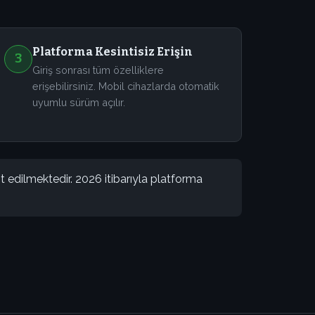
Platforma Kesintisiz Erişin
3
Giriş sonrası tüm özelliklere
erişebilirsiniz. Mobil cihazlarda otomatik
uyumlu sürüm açılır.
 edilmektedir. 2026 itibarıyla platforma