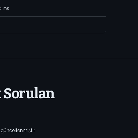
0 ms
k Sorulan
e güncellenmiştir.