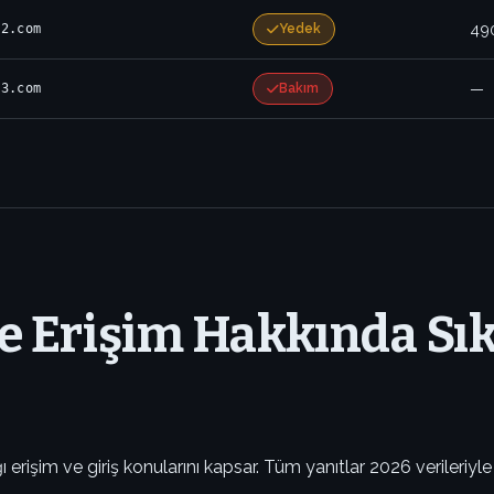
49
02.com
Yedek
—
03.com
Bakım
ve Erişim Hakkında Sı
ğı erişim ve giriş konularını kapsar. Tüm yanıtlar 2026 verileriyl