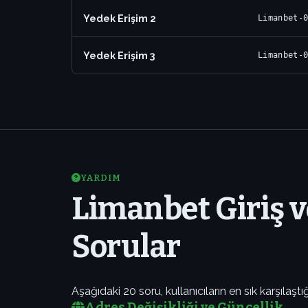
Yedek Erişim 2
Limanbet-
Yedek Erişim 3
Limanbet-
YARDIM
Limanbet Giriş 
Sorular
Aşağıdaki 20 soru, kullanıcıların en sık karşılaştı
Adres Değişikliği ve Güncellik