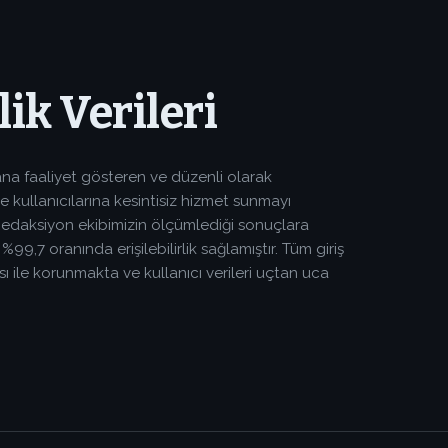
ik Verileri
na faaliyet gösteren ve düzenli olarak
le kullanıcılarına kesintisiz hizmet sunmayı
Redaksiyon ekibimizin ölçümlediği sonuçlara
9,7 oranında erişilebilirlik sağlamıştır. Tüm giriş
ası ile korunmakta ve kullanıcı verileri uçtan uca