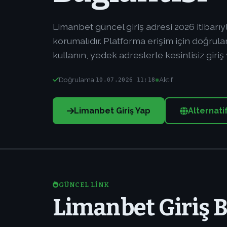
Limanbet güncel giriş adresi 2026 itibarıyl
korumalıdır. Platforma erişim için doğrul
kullanın, yedek adreslerle kesintisiz giriş
Doğrulama:
Aktif
10.07.2026 11:18
Limanbet Giriş Yap
Alternati
GÜNCEL LINK
Limanbet Giriş 