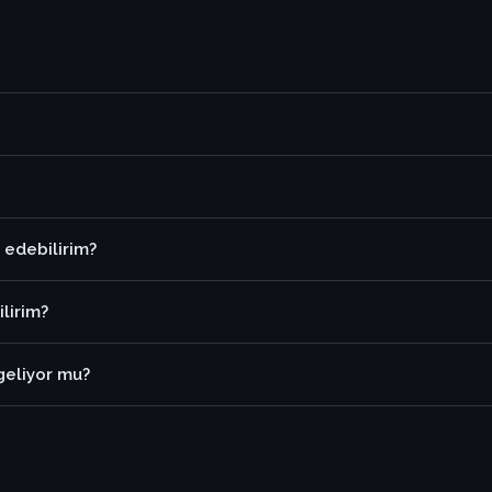
 edebilirim?
lirim?
 geliyor mu?