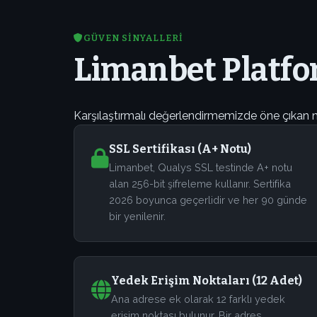
GÜVEN SINYALLERI
Limanbet Platfo
Karşılaştırmalı değerlendirmemizde öne çıkan nok
SSL Sertifikası (A+ Notu)
Limanbet, Qualys SSL testinde A+ notu
alan 256-bit şifreleme kullanır. Sertifika
2026 boyunca geçerlidir ve her 90 günde
bir yenilenir.
Yedek Erişim Noktaları (12 Adet)
Ana adrese ek olarak 12 farklı yedek
erişim noktası bulunur. Bir adres