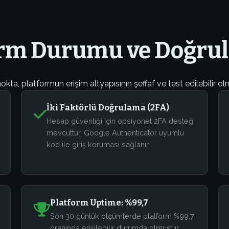
rm Durumu ve Doğrul
ta, platformun erişim altyapısının şeffaf ve test edilebilir olm
İki Faktörlü Doğrulama (2FA)
Hesap güvenliği için opsiyonel 2FA desteği
mevcuttur. Google Authenticator uyumlu
kod ile giriş koruması sağlanır.
Platform Uptime: %99,7
Son 30 günlük ölçümlerde platform %99,7
oranında erişilebilir durumda olmuştur.