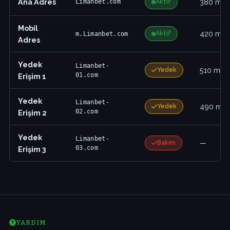
Ana Adres
380 ms
Limanbet.com
Aktif
Mobil
420 ms
Aktif
m.Limanbet.com
Adres
Yedek
Limanbet-
510 ms
Yedek
01.com
Erişim 1
Yedek
Limanbet-
490 ms
Yedek
02.com
Erişim 2
Yedek
Limanbet-
—
Bakım
03.com
Erişim 3
YARDIM