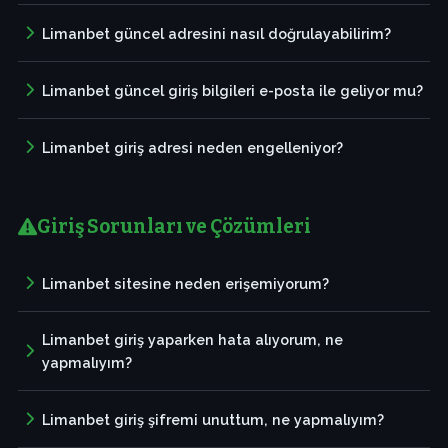
Limanbet güncel adresini nasıl doğrulayabilirim?
Limanbet güncel giriş bilgileri e-posta ile geliyor mu?
Limanbet giriş adresi neden engelleniyor?
Giriş Sorunları ve Çözümleri
Limanbet sitesine neden erişemiyorum?
Limanbet giriş yaparken hata alıyorum, ne
yapmalıyım?
Limanbet giriş şifremi unuttum, ne yapmalıyım?