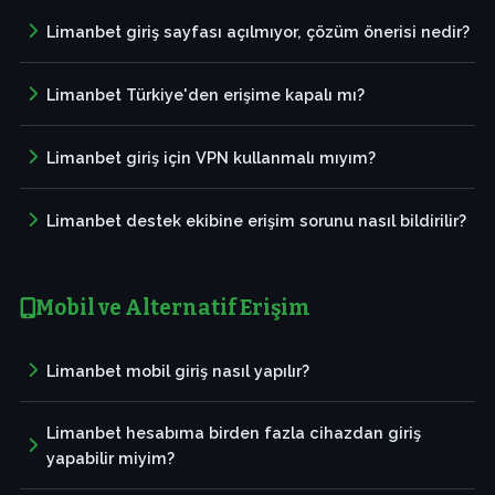
Limanbet giriş sayfası açılmıyor, çözüm önerisi nedir?
Limanbet Türkiye'den erişime kapalı mı?
Limanbet giriş için VPN kullanmalı mıyım?
Limanbet destek ekibine erişim sorunu nasıl bildirilir?
Mobil ve Alternatif Erişim
Limanbet mobil giriş nasıl yapılır?
Limanbet hesabıma birden fazla cihazdan giriş
yapabilir miyim?