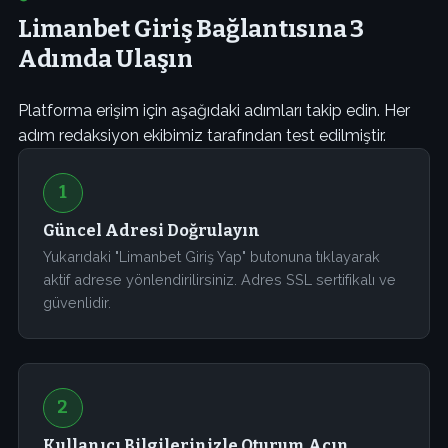
Limanbet Giriş Bağlantısına 3
Adımda Ulaşın
Platforma erişim için aşağıdaki adımları takip edin. Her
adım redaksiyon ekibimiz tarafından test edilmiştir.
1
Güncel Adresi Doğrulayın
Yukarıdaki "Limanbet Giriş Yap" butonuna tıklayarak
aktif adrese yönlendirilirsiniz. Adres SSL sertifikalı ve
güvenlidir.
2
Kullanıcı Bilgilerinizle Oturum Açın