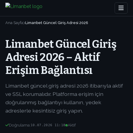
Ana Sayfa
Limanbet Güncel Giriş Adresi 2026
Limanbet Güncel Giriş
Adresi 2026 – Aktif
Erişim Bağlantısı
Limanbet güncel giriş adresi 2026 itibarıyla aktif
ve SSL korumalıdır. Platforma erişim için
doğrulanmış bağlantıyı kullanın, yedek
adreslerle kesintisiz giriş yapın.
Doğrulama:
Aktif
10.07.2026 11:18