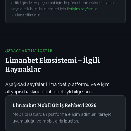
edildiğinde en geç 1 saat içinde güncellenmektedir. Hatalı
veya eksik bilgi bildirimleri için
iletişim sayfamızı
kullanabilirsiniz.
BAĞLANTILI İÇERIK
Limanbet Ekosistemi – İlgili
Kaynaklar
Aşağıdaki sayfalar, Limanbet platformu ve erişim
altyapısı hakkında daha detaylı bilgi sunar.
Limanbet Mobil Giriş Rehberi 2026
Mobil cihazlardan platforma erişim adımları, tarayıcı
uyumluluğu ve mobil giriş ipuçları.