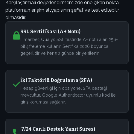
Karşılaştırmalı değerlendirmemizde öne çıkan nokta,
platformun erişim altyapısının şeffaf ve test edilebilir
olmasıdır.
SSL Sertifikası (A+ Notu)
Limanbet, Qualys SSL testinde A+ notu alan 256-
bit şifreleme kullanır. Sertifika 2026 boyunca
geçerlidir ve her 90 günde bir yenilenir.
İki Faktörlü Doğrulama (2FA)
Hesap güvenliği için opsiyonel 2FA desteği
mevcuttur. Google Authenticator uyumlu kod ile
giriş koruması sağlanır.
7/24 Canlı Destek Yanıt Süresi