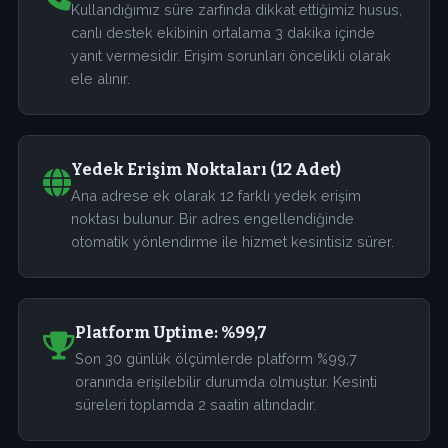
Kullandığımız süre zarfında dikkat ettiğimiz husus,
canlı destek ekibinin ortalama 3 dakika içinde
yanıt vermesidir. Erişim sorunları öncelikli olarak
ele alınır.
Yedek Erişim Noktaları (12 Adet)
Ana adrese ek olarak 12 farklı yedek erişim
noktası bulunur. Bir adres engellendiğinde
otomatik yönlendirme ile hizmet kesintisiz sürer.
Platform Uptime: %99,7
Son 30 günlük ölçümlerde platform %99,7
oranında erişilebilir durumda olmuştur. Kesinti
süreleri toplamda 2 saatin altındadır.