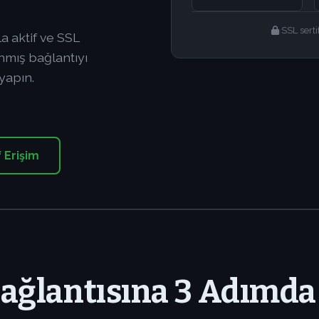
SSL sertif
a aktif ve SSL
anmış bağlantıyı
 yapın.
f Erişim
Bağlantısına 3 Adımda