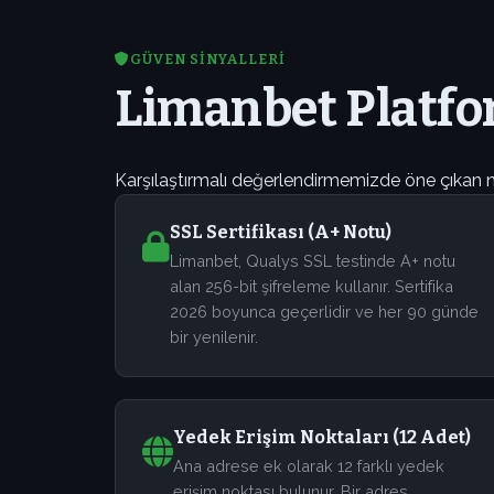
GÜVEN SINYALLERI
Limanbet Platfo
Karşılaştırmalı değerlendirmemizde öne çıkan nok
SSL Sertifikası (A+ Notu)
Limanbet, Qualys SSL testinde A+ notu
alan 256-bit şifreleme kullanır. Sertifika
2026 boyunca geçerlidir ve her 90 günde
bir yenilenir.
Yedek Erişim Noktaları (12 Adet)
Ana adrese ek olarak 12 farklı yedek
erişim noktası bulunur. Bir adres