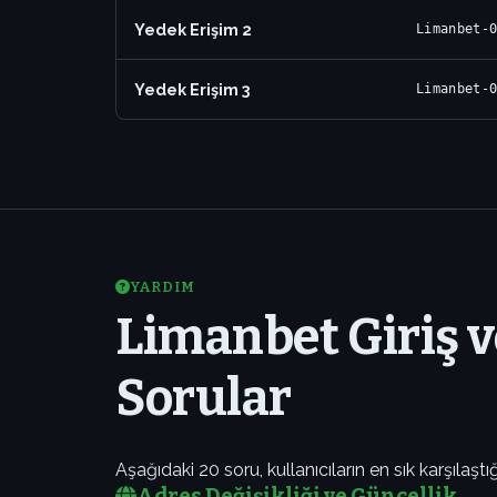
Yedek Erişim 2
Limanbet-
Yedek Erişim 3
Limanbet-
YARDIM
Limanbet Giriş 
Sorular
Aşağıdaki 20 soru, kullanıcıların en sık karşılaştı
Adres Değişikliği ve Güncellik