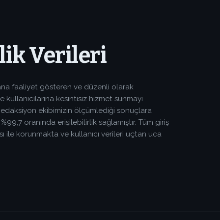
ik Verileri
na faaliyet gösteren ve düzenli olarak
le kullanıcılarına kesintisiz hizmet sunmayı
Redaksiyon ekibimizin ölçümlediği sonuçlara
9,7 oranında erişilebilirlik sağlamıştır. Tüm giriş
ası ile korunmakta ve kullanıcı verileri uçtan uca