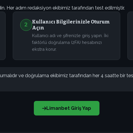
in. Her adım redaksiyon ekibimiz tarafından test edilmiştir.
Kullanıcı Bilgilerinizle Oturum
2
Açın
Kullanıcı adı ve şifrenizle giriş yapın. İki
faktörlü doğrulama (2FA) hesabınızı
ekstra korur.
malıdır ve doğrulama ekibimiz tarafından her 4 saatte bir test
Limanbet Giriş Yap