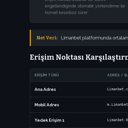
engellendiğinde otomatik yönlendirme ile
hizmet kesintisiz sürer.
Net Veri:
Limanbet platformunda ortalama gi
Erişim Noktası Karşılaştır
ERIŞIM TÜRÜ
ADRES / 
Ana Adres
Limanbet.
Mobil Adres
m.Limanbe
Yedek Erişim 1
Limanbet-