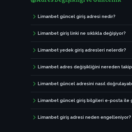
Limanbet güncel giriş adresi nedir?
Limanbet giriş linki ne sıklıkla değişiyor?
Limanbet yedek giriş adresleri nelerdir?
Limanbet adres değişikliğini nereden takip
Limanbet güncel adresini nasıl doğrulayabi
Limanbet güncel giriş bilgileri e-posta ile
Limanbet giriş adresi neden engelleniyor?