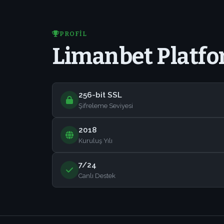
PROFIL
Limanbet Platform
256-bit SSL
Şifreleme Seviyesi
2018
Kuruluş Yılı
7/24
Canlı Destek