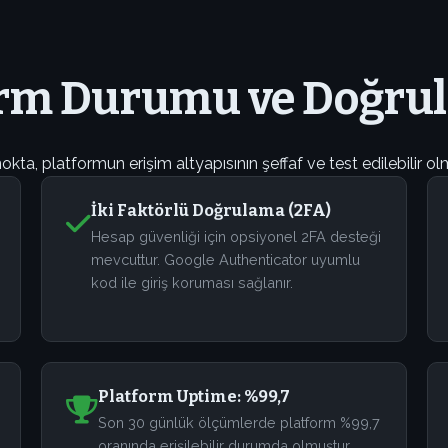
rm Durumu ve Doğrul
ta, platformun erişim altyapısının şeffaf ve test edilebilir olm
İki Faktörlü Doğrulama (2FA)
Hesap güvenliği için opsiyonel 2FA desteği
mevcuttur. Google Authenticator uyumlu
kod ile giriş koruması sağlanır.
Platform Uptime: %99,7
Son 30 günlük ölçümlerde platform %99,7
oranında erişilebilir durumda olmuştur.