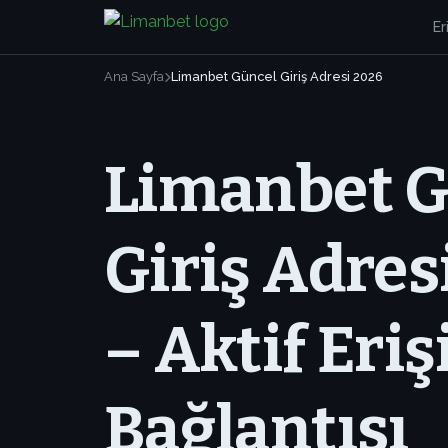
Er
Ana Sayfa
Limanbet Güncel Giriş Adresi 2026
Limanbet G
Giriş Adres
– Aktif Eri
Bağlantısı