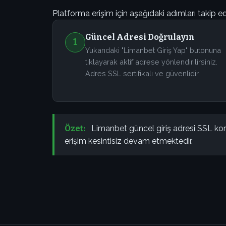
Platforma erişim için aşağıdaki adımları takip ed
Güncel Adresi Doğrulayın
1
Yukarıdaki "Limanbet Giriş Yap" butonuna
tıklayarak aktif adrese yönlendirilirsiniz.
Adres SSL sertifikalı ve güvenlidir.
Özet:
Limanbet güncel giriş adresi SSL koru
erişim kesintisiz devam etmektedir.