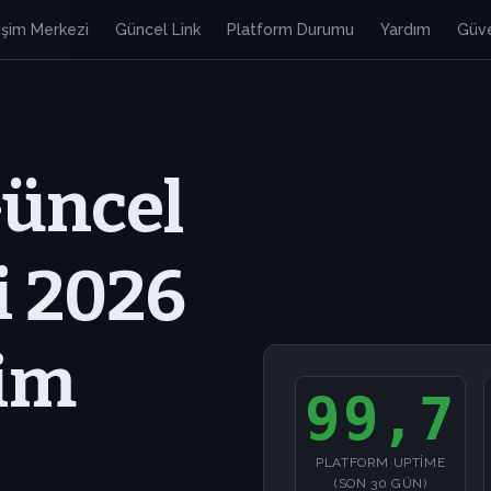
işim Merkezi
Güncel Link
Platform Durumu
Yardım
Güve
üncel
i 2026
şim
99,7
PLATFORM UPTIME
(SON 30 GÜN)