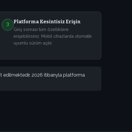
Platforma Kesintisiz Erişin
3
Giriş sonrası tüm özelliklere
erişebilirsiniz. Mobil cihazlarda otomatik
uyumlu sürüm açılır.
 edilmektedir. 2026 itibarıyla platforma