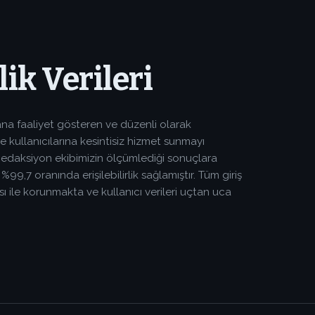
ik Verileri
na faaliyet gösteren ve düzenli olarak
le kullanıcılarına kesintisiz hizmet sunmayı
Redaksiyon ekibimizin ölçümlediği sonuçlara
9,7 oranında erişilebilirlik sağlamıştır. Tüm giriş
ası ile korunmakta ve kullanıcı verileri uçtan uca