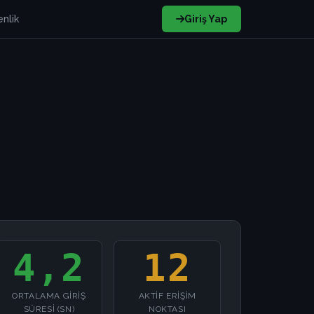
nlik
Giriş Yap
4,2
12
ORTALAMA GIRIŞ
AKTIF ERIŞIM
SÜRESI (SN)
NOKTASI