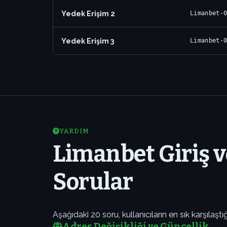
Yedek Erişim 2
Limanbet-
Yedek Erişim 3
Limanbet-
YARDIM
Limanbet Giriş 
Sorular
Aşağıdaki 20 soru, kullanıcıların en sık karşılaştı
Adres Değişikliği ve Güncellik