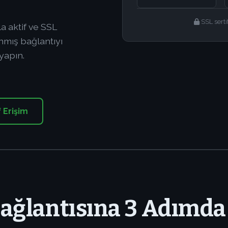
SSL sertif
a aktif ve SSL
anmış bağlantıyı
 yapın.
f Erişim
Bağlantısına 3 Adımda