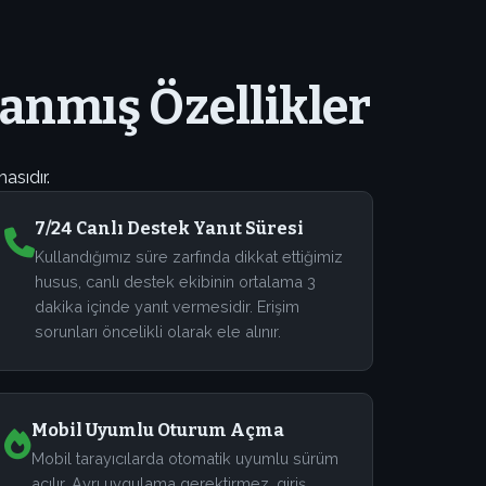
anmış Özellikler
asıdır.
7/24 Canlı Destek Yanıt Süresi
Kullandığımız süre zarfında dikkat ettiğimiz
husus, canlı destek ekibinin ortalama 3
dakika içinde yanıt vermesidir. Erişim
sorunları öncelikli olarak ele alınır.
Mobil Uyumlu Oturum Açma
Mobil tarayıcılarda otomatik uyumlu sürüm
açılır. Ayrı uygulama gerektirmez, giriş