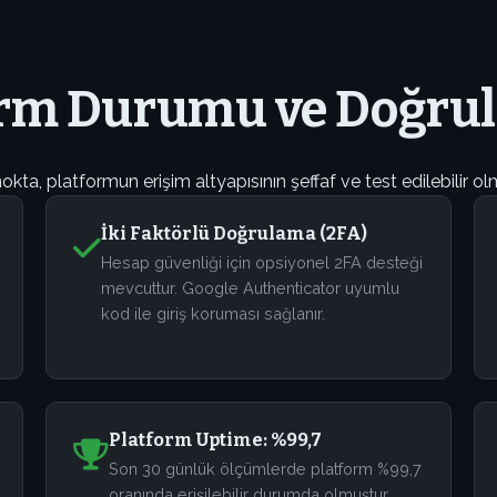
rm Durumu ve Doğrul
ta, platformun erişim altyapısının şeffaf ve test edilebilir olm
İki Faktörlü Doğrulama (2FA)
Hesap güvenliği için opsiyonel 2FA desteği
mevcuttur. Google Authenticator uyumlu
kod ile giriş koruması sağlanır.
Platform Uptime: %99,7
Son 30 günlük ölçümlerde platform %99,7
oranında erişilebilir durumda olmuştur.