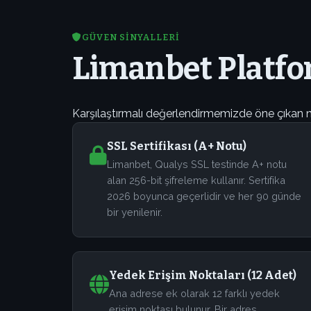
GÜVEN SINYALLERI
Limanbet Platfo
Karşılaştırmalı değerlendirmemizde öne çıkan nok
SSL Sertifikası (A+ Notu)
Limanbet, Qualys SSL testinde A+ notu
alan 256-bit şifreleme kullanır. Sertifika
2026 boyunca geçerlidir ve her 90 günde
bir yenilenir.
Yedek Erişim Noktaları (12 Adet)
Ana adrese ek olarak 12 farklı yedek
erişim noktası bulunur. Bir adres