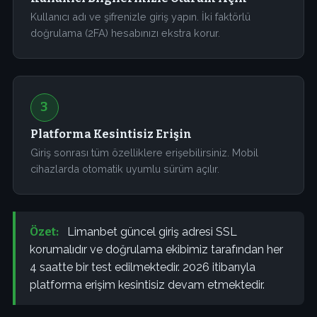
Kullanıcı adı ve şifrenizle giriş yapın. İki faktörlü
doğrulama (2FA) hesabınızı ekstra korur.
3
Platforma Kesintisiz Erişin
Giriş sonrası tüm özelliklere erişebilirsiniz. Mobil
cihazlarda otomatik uyumlu sürüm açılır.
Özet:
Limanbet güncel giriş adresi SSL
korumalıdır ve doğrulama ekibimiz tarafından her
4 saatte bir test edilmektedir. 2026 itibarıyla
platforma erişim kesintisiz devam etmektedir.