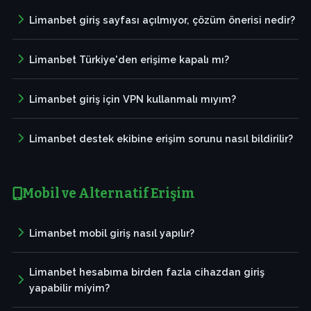
Limanbet giriş sayfası açılmıyor, çözüm önerisi nedir?
Limanbet Türkiye'den erişime kapalı mı?
Limanbet giriş için VPN kullanmalı mıyım?
Limanbet destek ekibine erişim sorunu nasıl bildirilir?
Mobil ve Alternatif Erişim
Limanbet mobil giriş nasıl yapılır?
Limanbet hesabıma birden fazla cihazdan giriş
yapabilir miyim?