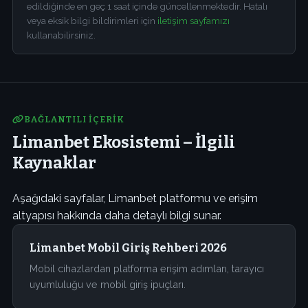
edildiğinde en geç 1 saat içinde güncellenmektedir. Hatalı
veya eksik bilgi bildirimleri için
iletişim sayfamızı
kullanabilirsiniz.
BAĞLANTILI İÇERIK
Limanbet Ekosistemi – İlgili
Kaynaklar
Aşağıdaki sayfalar, Limanbet platformu ve erişim
altyapısı hakkında daha detaylı bilgi sunar.
Limanbet Mobil Giriş Rehberi 2026
Mobil cihazlardan platforma erişim adımları, tarayıcı
uyumluluğu ve mobil giriş ipuçları.