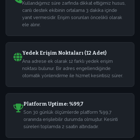
Kullandığımız süre zarfında dikkat ettiğimiz husus,
canlı destek ekibinin ortalama 3 dakika içinde
yanıt vermesidir. Erişim sorunları öncelikli olarak
ele alınır.
Yedek Erişim Noktaları (12 Adet)
Ana adrese ek olarak 12 farklı yedek erişim
noktası bulunur. Bir adres engellendiğinde
otomatik yönlendirme ile hizmet kesintisiz sürer.
Platform Uptime: %99,7
Son 30 günlük ölçümlerde platform %99,7
oranında erişilebilir durumda olmuştur. Kesinti
süreleri toplamda 2 saatin altındadır.