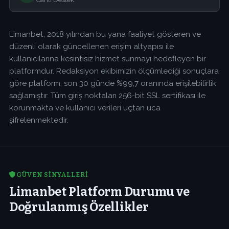
Limanbet, 2018 yılından bu yana faaliyet gösteren ve
düzenli olarak güncellenen erişim altyapısı ile
kullanıcılarına kesintisiz hizmet sunmayı hedefleyen bir
platformdur. Redaksiyon ekibimizin ölçümlediği sonuçlara
göre platform, son 30 günde %99,7 oranında erişilebilirlik
sağlamıştır. Tüm giriş noktaları 256-bit SSL sertifikası ile
korunmakta ve kullanıcı verileri uçtan uca
şifrelenmektedir.
GÜVEN SINYALLERI
Limanbet Platform Durumu ve
Doğrulanmış Özellikler