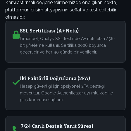
Karşılaştırmalı değerlendirmemizde öne çıkan nokta,
platformun erişim altyapısının şeffaf ve test edilebilir
olmasıdır.
SSL Sertifikası (A+ Notu)
Limanbet, Qualys SSL testinde A+ notu alan 256-
bit şifreleme kullanır. Sertifika 2026 boyunca
geçerlidir ve her 90 günde bir yenilenir.
İki Faktörlü Doğrulama (2FA)
Hesap güvenliği için opsiyonel 2FA desteği
mevcuttur. Google Authenticator uyumlu kod ile
giriş koruması sağlanır.
7/24 Canlı Destek Yanıt Süresi