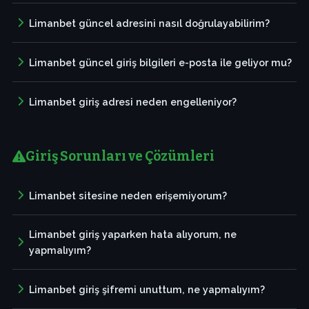
Limanbet güncel adresini nasıl doğrulayabilirim?
Limanbet güncel giriş bilgileri e-posta ile geliyor mu?
Limanbet giriş adresi neden engelleniyor?
Giriş Sorunları ve Çözümleri
Limanbet sitesine neden erişemiyorum?
Limanbet giriş yaparken hata alıyorum, ne
yapmalıyım?
Limanbet giriş şifremi unuttum, ne yapmalıyım?