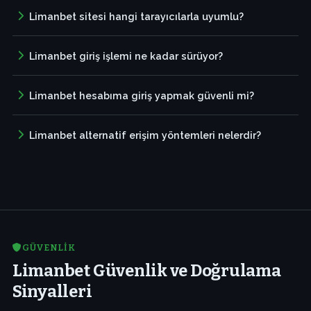
Limanbet sitesi hangi tarayıcılarla uyumlu?
Limanbet giriş işlemi ne kadar sürüyor?
Limanbet hesabıma giriş yapmak güvenli mi?
Limanbet alternatif erişim yöntemleri nelerdir?
GÜVENLIK
Limanbet Güvenlik ve Doğrulama
Sinyalleri