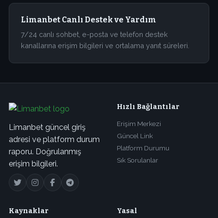
Limanbet Canlı Destek ve Yardım
7/24 canlı sohbet, e-posta ve telefon destek
kanallarına erişim bilgileri ve ortalama yanıt süreleri.
Hızlı Bağlantılar
Erişim Merkezi
Limanbet güncel giriş
Güncel Link
adresi ve platform durum
Platform Durumu
raporu. Doğrulanmış
Sık Sorulanlar
erişim bilgileri.
Kaynaklar
Yasal