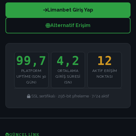
Limanbet Giriş Yap
Alternatif Erişim
99,7
4,2
12
PLATFORM
ORTALAMA
AKTIF ERIŞIM
UPTIME (SON 30
GIRIŞ SÜRESI
NOKTASI
GÜN)
(SN)
SSL sertifikalı · 256-bit şifreleme · 7/24 aktif
GÜNCEL LINK