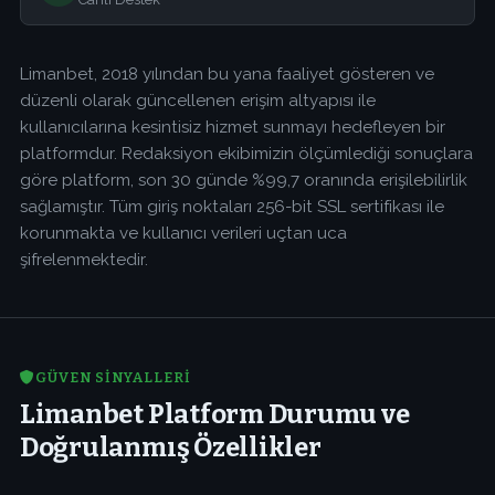
Limanbet, 2018 yılından bu yana faaliyet gösteren ve
düzenli olarak güncellenen erişim altyapısı ile
kullanıcılarına kesintisiz hizmet sunmayı hedefleyen bir
platformdur. Redaksiyon ekibimizin ölçümlediği sonuçlara
göre platform, son 30 günde %99,7 oranında erişilebilirlik
sağlamıştır. Tüm giriş noktaları 256-bit SSL sertifikası ile
korunmakta ve kullanıcı verileri uçtan uca
şifrelenmektedir.
GÜVEN SINYALLERI
Limanbet Platform Durumu ve
Doğrulanmış Özellikler