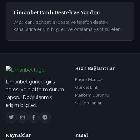
Limanbet Canlı Destek ve Yardım
7/24 canlı sohbet, e-posta ve telefon destek
kanallarına erişim bilgileri ve ortalama yanıt süreleri.
Hızlı Bağlantılar
Erişim Merkezi
Limanbet güncel giriş
Güncel Link
adresi ve platform durum
Platform Durumu
raporu. Doğrulanmış
Sık Sorulanlar
erişim bilgileri.
Kaynaklar
Yasal