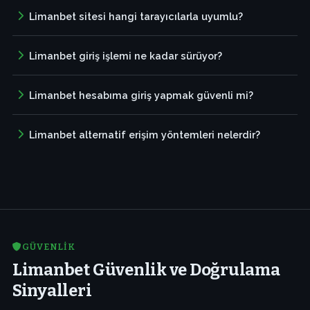
Limanbet sitesi hangi tarayıcılarla uyumlu?
Limanbet giriş işlemi ne kadar sürüyor?
Limanbet hesabıma giriş yapmak güvenli mi?
Limanbet alternatif erişim yöntemleri nelerdir?
GÜVENLIK
Limanbet Güvenlik ve Doğrulama
Sinyalleri