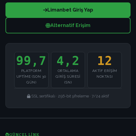
Limanbet Giriş Yap
Alternatif Erişim
99,7
4,2
12
PLATFORM
ORTALAMA
AKTIF ERIŞIM
UPTIME (SON 30
GIRIŞ SÜRESI
NOKTASI
GÜN)
(SN)
SSL sertifikalı · 256-bit şifreleme · 7/24 aktif
GÜNCEL LINK