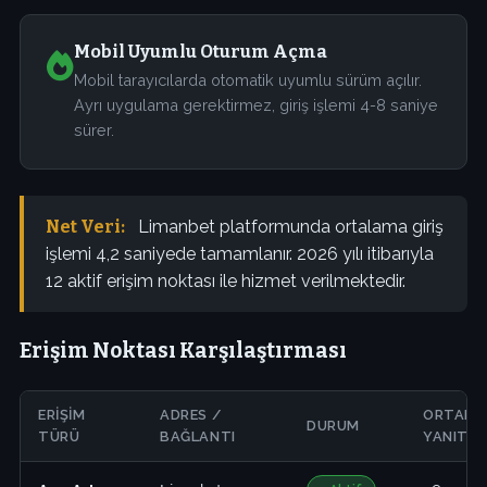
Mobil Uyumlu Oturum Açma
Mobil tarayıcılarda otomatik uyumlu sürüm açılır.
Ayrı uygulama gerektirmez, giriş işlemi 4-8 saniye
sürer.
Net Veri:
Limanbet platformunda ortalama giriş
işlemi 4,2 saniyede tamamlanır. 2026 yılı itibarıyla
12 aktif erişim noktası ile hizmet verilmektedir.
Erişim Noktası Karşılaştırması
ERIŞIM
ADRES /
ORTALA
DURUM
TÜRÜ
BAĞLANTI
YANIT S