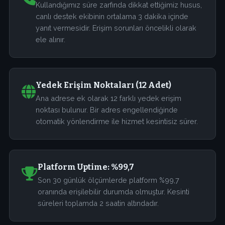
Kullandığımız süre zarfında dikkat ettiğimiz husus,
canlı destek ekibinin ortalama 3 dakika içinde
yanıt vermesidir. Erişim sorunları öncelikli olarak
ele alınır.
Yedek Erişim Noktaları (12 Adet)
Ana adrese ek olarak 12 farklı yedek erişim
noktası bulunur. Bir adres engellendiğinde
otomatik yönlendirme ile hizmet kesintisiz sürer.
Platform Uptime: %99,7
Son 30 günlük ölçümlerde platform %99,7
oranında erişilebilir durumda olmuştur. Kesinti
süreleri toplamda 2 saatin altındadır.