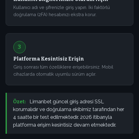
Kullanıcı adı ve şifrenizle giriş yapın. İki faktörlü
doğrulama (2FA) hesabınızı ekstra korur.
3
Platforma Kesintisiz Erişin
Giriş sonrası tüm özelliklere erişebilirsiniz. Mobil
cihazlarda otomatik uyumlu sürüm açılır.
Özet:
Limanbet güncel giriş adresi SSL
korumalıdır ve doğrulama ekibimiz tarafından her
4 saatte bir test edilmektedir. 2026 itibarıyla
platforma erişim kesintisiz devam etmektedir.