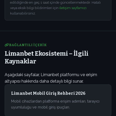
edildiğinde en geç 1 saat içinde güncellenmektedir. Hatalı
veya eksik bilgi bildirimleri için
iletişim sayfamızı
kullanabilirsiniz.
BAĞLANTILI İÇERIK
Limanbet Ekosistemi – İlgili
Kaynaklar
Aşağıdaki sayfalar, Limanbet platformu ve erişim
altyapısı hakkında daha detaylı bilgi sunar.
Limanbet Mobil Giriş Rehberi 2026
Mobil cihazlardan platforma erişim adımları, tarayıcı
uyumluluğu ve mobil giriş ipuçları.