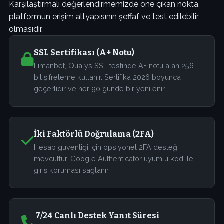
Karşılaştırmalı değerlendirmemizde öne çıkan nokta,
platformun erişim altyapısının şeffaf ve test edilebilir
olmasıdır.
SSL Sertifikası (A+ Notu)
Limanbet, Qualys SSL testinde A+ notu alan 256-
bit şifreleme kullanır. Sertifika 2026 boyunca
geçerlidir ve her 90 günde bir yenilenir.
İki Faktörlü Doğrulama (2FA)
Hesap güvenliği için opsiyonel 2FA desteği
mevcuttur. Google Authenticator uyumlu kod ile
giriş koruması sağlanır.
7/24 Canlı Destek Yanıt Süresi