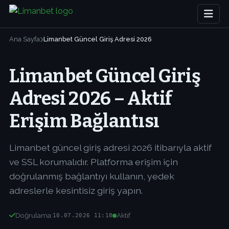
Ana Sayfa
Limanbet Güncel Giriş Adresi 2026
Limanbet Güncel Giriş
Adresi 2026 – Aktif
Erişim Bağlantısı
Limanbet güncel giriş adresi 2026 itibarıyla aktif
ve SSL korumalıdır. Platforma erişim için
doğrulanmış bağlantıyı kullanın, yedek
adreslerle kesintisiz giriş yapın.
Doğrulama:
Aktif
10.07.2026 11:18