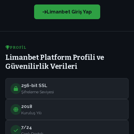
Limanbet Giriş Yap
PROFIL
Limanbet Platform Profili ve
Güvenilirlik Verileri
256-bit SSL
Şifreleme Seviyesi
2018
Kuruluş Yılı
7/24
Canlı Destek