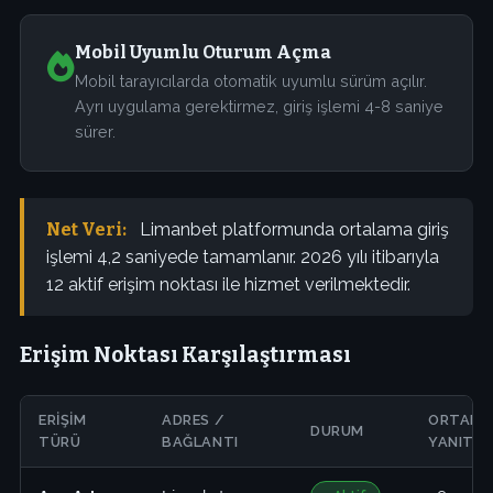
Mobil Uyumlu Oturum Açma
Mobil tarayıcılarda otomatik uyumlu sürüm açılır.
Ayrı uygulama gerektirmez, giriş işlemi 4-8 saniye
sürer.
Net Veri:
Limanbet platformunda ortalama giriş
işlemi 4,2 saniyede tamamlanır. 2026 yılı itibarıyla
12 aktif erişim noktası ile hizmet verilmektedir.
Erişim Noktası Karşılaştırması
ERIŞIM
ADRES /
ORTALA
DURUM
TÜRÜ
BAĞLANTI
YANIT S