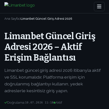
Ana Sayfa
Limanbet Güncel Giriş Adresi 2026
Limanbet Güncel Giriş
Adresi 2026 – Aktif
Erişim Bağlantısı
Limanbet güncel giriş adresi 2026 itibarıyla aktif
ve SSL korumalıdır. Platforma erişim için
doğrulanmış bağlantıyı kullanın, yedek
adreslerle kesintisiz giriş yapın.
Doğrulama:
Aktif
10.07.2026 11:18