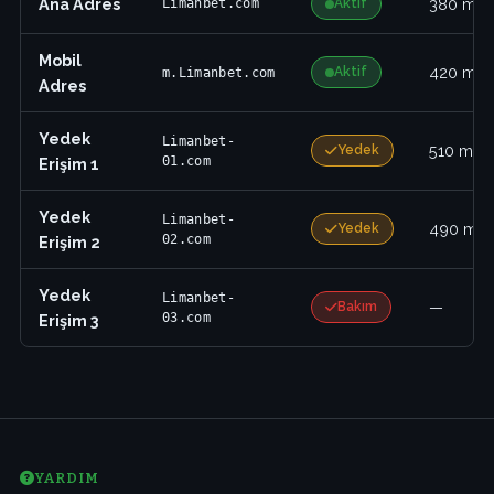
Ana Adres
380 ms
Limanbet.com
Aktif
Mobil
420 ms
Aktif
m.Limanbet.com
Adres
Yedek
Limanbet-
510 ms
Yedek
01.com
Erişim 1
Yedek
Limanbet-
490 ms
Yedek
02.com
Erişim 2
Yedek
Limanbet-
—
Bakım
03.com
Erişim 3
YARDIM