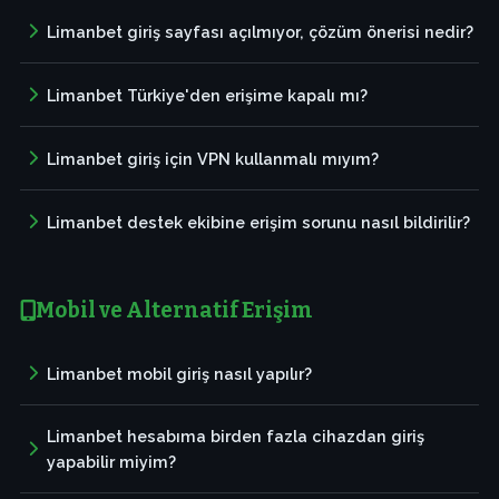
Limanbet giriş sayfası açılmıyor, çözüm önerisi nedir?
Limanbet Türkiye'den erişime kapalı mı?
Limanbet giriş için VPN kullanmalı mıyım?
Limanbet destek ekibine erişim sorunu nasıl bildirilir?
Mobil ve Alternatif Erişim
Limanbet mobil giriş nasıl yapılır?
Limanbet hesabıma birden fazla cihazdan giriş
yapabilir miyim?