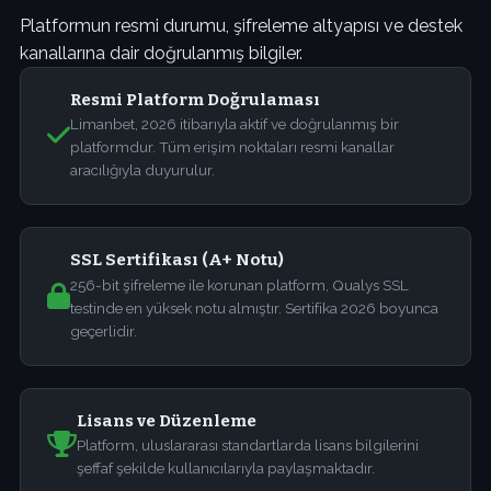
Platformun resmi durumu, şifreleme altyapısı ve destek
kanallarına dair doğrulanmış bilgiler.
Resmi Platform Doğrulaması
Limanbet, 2026 itibarıyla aktif ve doğrulanmış bir
platformdur. Tüm erişim noktaları resmi kanallar
aracılığıyla duyurulur.
SSL Sertifikası (A+ Notu)
256-bit şifreleme ile korunan platform, Qualys SSL
testinde en yüksek notu almıştır. Sertifika 2026 boyunca
geçerlidir.
Lisans ve Düzenleme
Platform, uluslararası standartlarda lisans bilgilerini
şeffaf şekilde kullanıcılarıyla paylaşmaktadır.