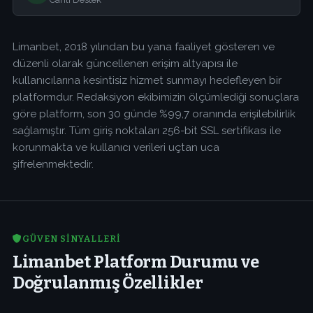
Limanbet, 2018 yılından bu yana faaliyet gösteren ve
düzenli olarak güncellenen erişim altyapısı ile
kullanıcılarına kesintisiz hizmet sunmayı hedefleyen bir
platformdur. Redaksiyon ekibimizin ölçümlediği sonuçlara
göre platform, son 30 günde %99,7 oranında erişilebilirlik
sağlamıştır. Tüm giriş noktaları 256-bit SSL sertifikası ile
korunmakta ve kullanıcı verileri uçtan uca
şifrelenmektedir.
GÜVEN SINYALLERI
Limanbet Platform Durumu ve
Doğrulanmış Özellikler