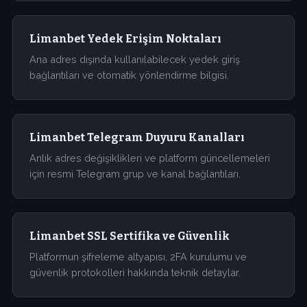
Limanbet Yedek Erişim Noktaları
Ana adres dışında kullanılabilecek yedek giriş
bağlantıları ve otomatik yönlendirme bilgisi.
Limanbet Telegram Duyuru Kanalları
Anlık adres değişiklikleri ve platform güncellemeleri
için resmi Telegram grup ve kanal bağlantıları.
Limanbet SSL Sertifika ve Güvenlik
Platformun şifreleme altyapısı, 2FA kurulumu ve
güvenlik protokolleri hakkında teknik detaylar.