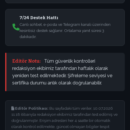
7/24 Destek Hattı
Canlı sohbet, e-posta ve Telegram kanalı üzerinden
kesintisiz destek sağlanır. Ortalama yanıt süresi 3
dakikadır.
Editör Notu:
Tüm güvenlik kontrolleri
redaksiyon ekibimiz tarafından haftalık olarak
yeniden test edilmektedir. Şifreleme seviyesi ve
sertifika durumu anlık olarak doğrulanabilir.
Editör Politikası:
Bu sayfadaki tüm veriler, 10.07.2026
11:18 itibarıyla redaksiyon ekibimiz tarafından test edilmiş ve
doğrulanmıştır. Erişim adresleri her 4 saatte bir otomatik
olarak kontrol edilmekte, güncel olmayan bilgiler tespit