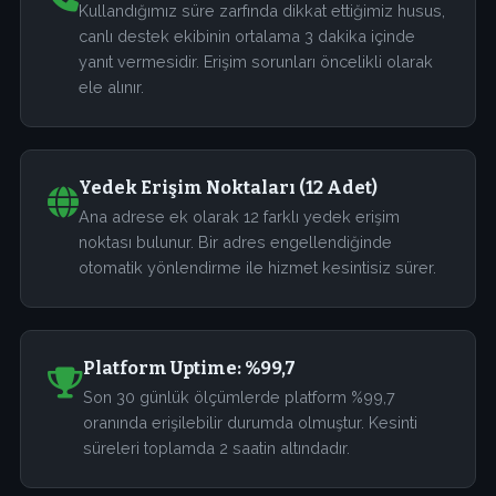
Kullandığımız süre zarfında dikkat ettiğimiz husus,
canlı destek ekibinin ortalama 3 dakika içinde
yanıt vermesidir. Erişim sorunları öncelikli olarak
ele alınır.
Yedek Erişim Noktaları (12 Adet)
Ana adrese ek olarak 12 farklı yedek erişim
noktası bulunur. Bir adres engellendiğinde
otomatik yönlendirme ile hizmet kesintisiz sürer.
Platform Uptime: %99,7
Son 30 günlük ölçümlerde platform %99,7
oranında erişilebilir durumda olmuştur. Kesinti
süreleri toplamda 2 saatin altındadır.