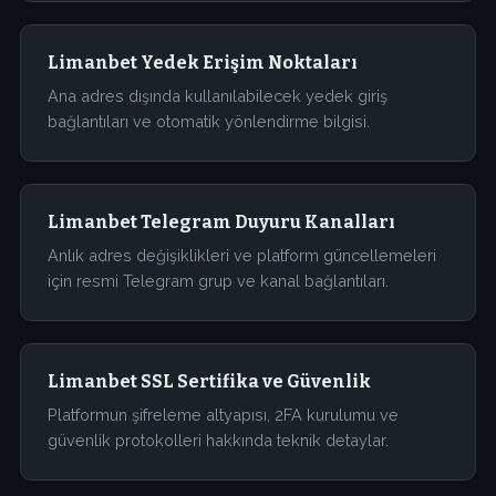
Limanbet Yedek Erişim Noktaları
Ana adres dışında kullanılabilecek yedek giriş
bağlantıları ve otomatik yönlendirme bilgisi.
Limanbet Telegram Duyuru Kanalları
Anlık adres değişiklikleri ve platform güncellemeleri
için resmi Telegram grup ve kanal bağlantıları.
Limanbet SSL Sertifika ve Güvenlik
Platformun şifreleme altyapısı, 2FA kurulumu ve
güvenlik protokolleri hakkında teknik detaylar.