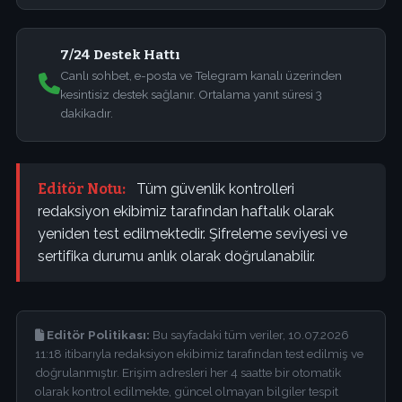
7/24 Destek Hattı
Canlı sohbet, e-posta ve Telegram kanalı üzerinden
kesintisiz destek sağlanır. Ortalama yanıt süresi 3
dakikadır.
Editör Notu:
Tüm güvenlik kontrolleri
redaksiyon ekibimiz tarafından haftalık olarak
yeniden test edilmektedir. Şifreleme seviyesi ve
sertifika durumu anlık olarak doğrulanabilir.
Editör Politikası:
Bu sayfadaki tüm veriler, 10.07.2026
11:18 itibarıyla redaksiyon ekibimiz tarafından test edilmiş ve
doğrulanmıştır. Erişim adresleri her 4 saatte bir otomatik
olarak kontrol edilmekte, güncel olmayan bilgiler tespit