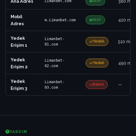
Ana Adres
380 ms
Limanbet.com
Aktif
Mobil
420 ms
Aktif
m.Limanbet.com
Adres
Yedek
Limanbet-
510 ms
Yedek
01.com
Erişim 1
Yedek
Limanbet-
490 ms
Yedek
02.com
Erişim 2
Yedek
Limanbet-
—
Bakım
03.com
Erişim 3
YARDIM