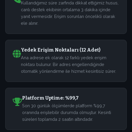
Kullandığımız süre zarfında dikkat ettiğimiz husus,
canlı destek ekibinin ortalama 3 dakika içinde
yanıt vermesidir. Erişim sorunları öncelikli olarak
ele alınır.
Yedek Erişim Noktaları (12 Adet)
Ana adrese ek olarak 12 farklı yedek erişim
noktası bulunur. Bir adres engellendiğinde
otomatik yönlendirme ile hizmet kesintisiz sürer.
Platform Uptime: %99,7
Son 30 günlük ölçümlerde platform %99,7
oranında erişilebilir durumda olmuştur. Kesinti
süreleri toplamda 2 saatin altındadır.