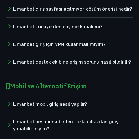
Limanbet giriş sayfası açılmıyor, çözüm önerisi nedir?
Limanbet Türkiye'den erişime kapalı mı?
Limanbet giriş için VPN kullanmalı mıyım?
Limanbet destek ekibine erişim sorunu nasıl bildirilir?
Mobil ve Alternatif Erişim
Limanbet mobil giriş nasıl yapılır?
Limanbet hesabıma birden fazla cihazdan giriş
yapabilir miyim?