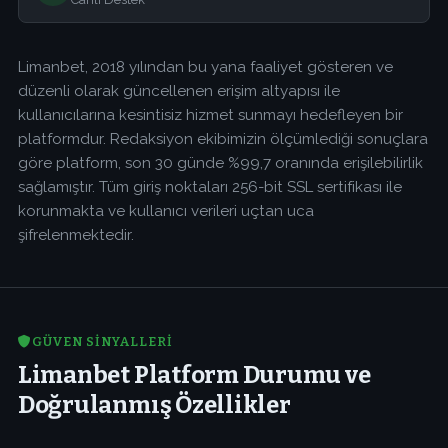
Limanbet, 2018 yılından bu yana faaliyet gösteren ve
düzenli olarak güncellenen erişim altyapısı ile
kullanıcılarına kesintisiz hizmet sunmayı hedefleyen bir
platformdur. Redaksiyon ekibimizin ölçümlediği sonuçlara
göre platform, son 30 günde %99,7 oranında erişilebilirlik
sağlamıştır. Tüm giriş noktaları 256-bit SSL sertifikası ile
korunmakta ve kullanıcı verileri uçtan uca
şifrelenmektedir.
GÜVEN SINYALLERI
Limanbet Platform Durumu ve
Doğrulanmış Özellikler