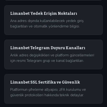
Limanbet Yedek Erişim Noktaları
Ana adres dışında kullanılabilecek yedek giriş
bağlantıları ve otomatik yönlendirme bilgisi.
Limanbet Telegram Duyuru Kanalları
Anlık adres değişiklikleri ve platform güncellemeleri
için resmi Telegram grup ve kanal bağlantıları.
Limanbet SSL Sertifika ve Güvenlik
Platformun şifreleme altyapısı, 2FA kurulumu ve
güvenlik protokolleri hakkında teknik detaylar.