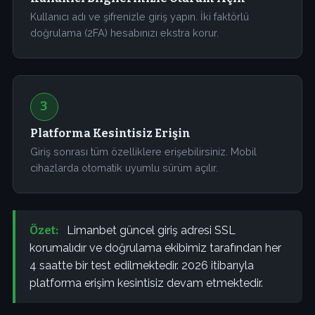
Kullanıcı adı ve şifrenizle giriş yapın. İki faktörlü
doğrulama (2FA) hesabınızı ekstra korur.
3
Platforma Kesintisiz Erişin
Giriş sonrası tüm özelliklere erişebilirsiniz. Mobil
cihazlarda otomatik uyumlu sürüm açılır.
Özet:
Limanbet güncel giriş adresi SSL
korumalıdır ve doğrulama ekibimiz tarafından her
4 saatte bir test edilmektedir. 2026 itibarıyla
platforma erişim kesintisiz devam etmektedir.