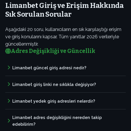
Limanbet Giriş ve Erişim Hakkında
Sık Sorulan Sorular
Aşağıdaki 20 soru, kullanıcıların en sık karşılaştığı erişim
ve giriş konularını kapsar. Tüm yanıtlar 2026 verileriyle
güncellenmiştir.
Adres Değişikliği ve Güncellik
Limanbet güncel giriş adresi nedir?
Limanbet giriş linki ne sıklıkla değişiyor?
Limanbet yedek giriş adresleri nelerdir?
Limanbet adres değişikliğini nereden takip
edebilirim?