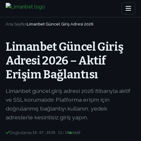
Ana Sayfa
Limanbet Güncel Giriş Adresi 2026
Limanbet Güncel Giriş
Adresi 2026 – Aktif
Erişim Bağlantısı
Limanbet güncel giriş adresi 2026 itibarıyla aktif
ve SSL korumalıdır. Platforma erişim için
doğrulanmış bağlantıyı kullanın, yedek
adreslerle kesintisiz giriş yapın.
Doğrulama:
Aktif
10.07.2026 11:18